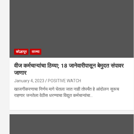
कोल्हापूर
ताज्या
वीज कर्मचाऱ्यांचा ठिय्या; 18 जानेवारीपासून बेमुदत संपावर
जाणार
January 4, 2023
POSITIVE WATCH
खाजगीकरणाचा निर्णय मागे घेतला जात नाही तोपर्यंत हे आंदोलन सुरूच
राहणार जनतेला वेठीस धरण्याचा विद्युत कर्मचाऱ्यांचा…