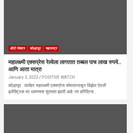
ऑटो सेक्टर
कोल्हापूर
महाराष्ट्र
महालक्ष्मी एक्सप्रेस रेल्वेला लागतात तब्बल पाच लाख रुपये..
आणि आता मात्र!
January 3, 2023
POSITIVE WATCH
कोल्हापूर : वार्ताहर महालक्ष्मी एक्सप्रेस सोमवारपासून डिझेल ऐवजी
इलेक्ट्रिक वर धावण्यास सुरुवात झाली आहे. तर हरिप्रिया…