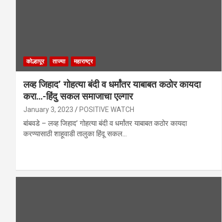
कोल्हापूर
ताज्या
महाराष्ट्र
लव्ह जिहाद’ गोहत्या बंदी व धर्मांतर याबाबत कठोर कायदा
करा…-हिंदु सकल समाजाचा एल्गार
January 3, 2023
POSITIVE WATCH
बांबवडे – लव्ह जिहाद’ गोहत्या बंदी व धर्मांतर याबाबत कठोर कायदा
करण्यासाठी शाहूवाडी तालुका हिंदू सकल…