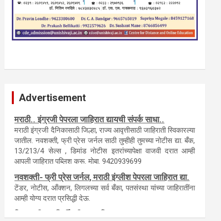
कायदेशीर सल्ला या मार्गदर्शन पाहिजे. संपर्क साधा-
Advertisement
परिस्थितीनुसार तुम्ही जर आर्थिक, शैक्षणिक, सामाजिक समस्या, गुन्हेगारी,
शारीरीक त्रास, फसवणूक सारख्या प्रकरणात अडकला असाल, काेर्टाची
पायरी चढला असाल तर चिंता नकाे.. आम्ही मदत करू. मार्गदर्शन करू,
कायदेशीर सल्ला देऊ. - आजच संपर्क साधा- भारत
साेनुले-8888207374 या AD सतिश कुंभार -9860944728
मराठी.. इंग्रजी पेपरला जाहिरात द्यायची संपर्क साधा..
मराठी इंग्रजी दैनिकासाठी जिल्हा, राज्य आवृत्तीसाठी जाहिराती स्विकारल्या
जातील. नवशक्ती, फ्री प्रेस जर्नल साठी तुम्हीही तुमच्या नाेटीस द्या. बँक,
13/213/4 सेल्स , डिमांड नाेटीस इतरांच्यापेक्षा वाजवी दरात आम्ही
आपली जाहिरात पब्लिश करू. माेबा. 9420939699
नवशक्ती- फ्री प्रेस जर्नल, मराठी इंग्लीश पेपरला जाहिरात द्या.