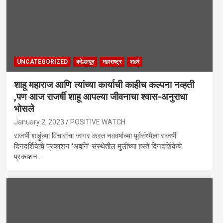
UNCATEGORIZED
कोल्हापूर
महाराष्ट्र
शहरं
शाहू महाराज आणि त्यांच्या कार्याची काहीच कल्पना नव्हती
,पण आज राजर्षी शाहू आपल्या जीवनाचा श्वास-अनुराधा
भोसले
January 2, 2023
POSITIVE WATCH
राजर्षी शाहुंच्या विचारांचा जागर करत नववर्षाच्या पूर्वसंध्येला राजर्षी
दिनदर्शिकेचे प्रकाशन ‘अवनि’ संस्थेतील मुलींच्या हस्ते दिनदर्शिकेचे
प्रकाशन…