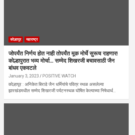
कोल्हापूर
महाराष्ट्र
जोपर्यंत निर्णय होत नाही तोपर्यंत मूक मोर्चे सुरूच राहणार!
काेल्हापुरात भव्य माेर्चा… सम्मेद शिखरजी बचावसाठी जैन
बांधव एकवटले
January 3, 2023
POSITIVE WATCH
कोल्हापूर : अनिकेत बिराडे जैन धर्मियांचे पवित्र स्थळ असलेल्या
झारखंडमधील सम्मेद शिखरजी पर्यटनस्थळ घोषित केल्याच्या निषेधार्थ…