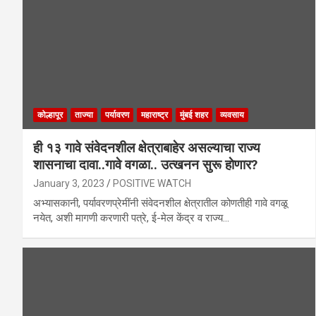
कोल्हापूर
ताज्या
पर्यावरण
महाराष्ट्र
मुंबई शहर
व्यवसाय
ही १३ गावे संवेदनशील क्षेत्राबाहेर असल्याचा राज्य
शासनाचा दावा..गावे वगळा.. उत्खनन सुरू हाेणार?
January 3, 2023
POSITIVE WATCH
अभ्यासकानी, पर्यावरणप्रेमींनी संवेदनशील क्षेत्रातील कोणतीही गावे वगळू
नयेत, अशी मागणी करणारी पत्रे, ई-मेल केंद्र व राज्य…