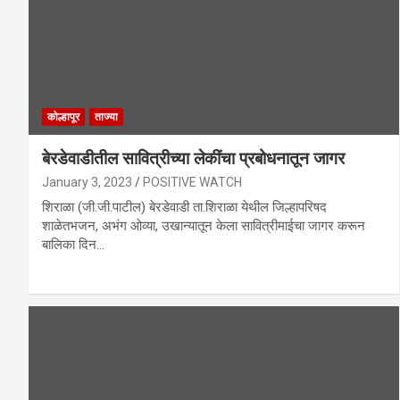
कोल्हापूर
ताज्या
बेरडेवाडीतील सावित्रीच्या लेकींचा प्रबोधनातून जागर
January 3, 2023
POSITIVE WATCH
शिराळा (जी.जी.पाटील) बेरडेवाडी ता.शिराळा येथील जिल्हापरिषद
शाळेतभजन, अभंग ओव्या, उखान्यातून केला सावित्रीमाईचा जागर करून
बालिका दिन…