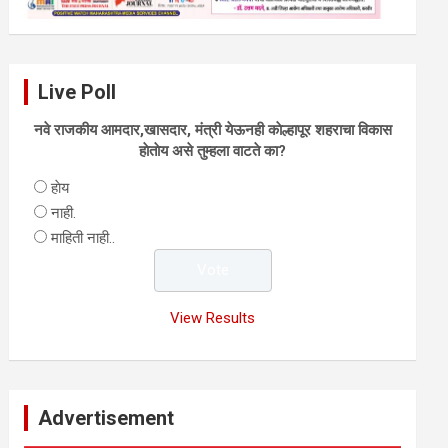
Live Poll
नवे राजकीय आमदार,खासदार, मंत्री येऊनही काेल्हापूर शहराचा विकास
हाेताेय असे तुम्हला वाटते का?
हाेय
नाही.
माहिती नाही..
View Results
Advertisement