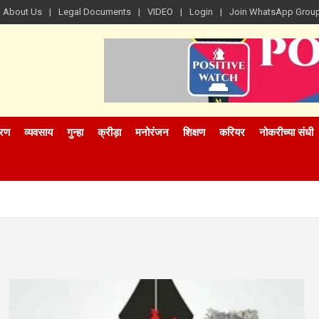
About Us
Legal Documents
VIDEO
Login
Join WhatsApp Grou
रण
व्यवसाय
गुन्हा
क्रीड़ा
मनोरंजन
शिक्षण
करियर
नोकरीच्या संधी