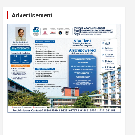
टेंडर, नाेटीस, आँक्शन, लिगलच्या सर्व बँका, पतसंस्था यांच्या जाहिरातींना
आम्ही याेग्य दरात प्रसिद्धी देऊ.
Advertisement
लिलावातील प्राँपर्टी हवीय... काँल करा.
बँकेच्या ताब्यात असणाऱ्या विविध प्राँपर्टी हव्या असल्यास आजच संपर्क
साधा.. सांगली, काेल्हापूर, सातारा, सांगली जिल्ह्यासह राज्यातील अनेक
विभागातील प्राँपर्टी , जागा, इमारत, शेत जमिन मिळतील. -
संपर्क-9420939699
पाेलीस मित्र.. शासन मित्र... समाज मित्र बना
पाँझिटीव्ह वाँच युथ असाेशिएनची संकल्पना-पाेलीस मित्र... शासन मित्र...
समाज मित्र चे सभासद बना.. संपर्क अनिकेत बिराडे-8262891115
कायदेशीर सल्ला या मार्गदर्शन पाहिजे. संपर्क साधा-
परिस्थितीनुसार तुम्ही जर आर्थिक, शैक्षणिक, सामाजिक समस्या, गुन्हेगारी,
शारीरीक त्रास, फसवणूक सारख्या प्रकरणात अडकला असाल, काेर्टाची
पायरी चढला असाल तर चिंता नकाे.. आम्ही मदत करू. मार्गदर्शन करू,
कायदेशीर सल्ला देऊ. - आजच संपर्क साधा- भारत
साेनुले-8888207374 या AD सतिश कुंभार -9860944728