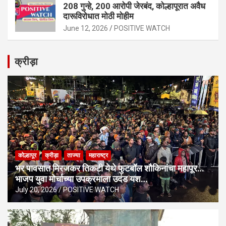
208 गुन्हे, 200 आरोपी जेरबंद, कोल्हापूरात अवैध
दारूविरोधात मोठी मोहीम
June 12, 2026
POSITIVE WATCH
क्रीड़ा
कोल्हापूर
क्रीड़ा
ताज्या
महाराष्ट्र
भर पावसात मिरजकर तिकटी येथे फुटबॉल शौकिनांचा महापूर…
भाजप युवा मोर्चाच्या उपक्रमाला उदंड यश…
July 20, 2026
POSITIVE WATCH