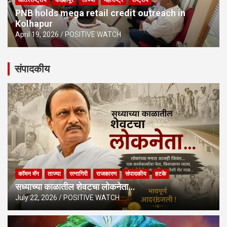
PNB holds mega retail credit outreach in
Kolhapur
April 19, 2026
POSITIVE WATCH
संपादकीय
कॉमन मॅन
ताज्या
रत्नागिरी
राजकारण
संपादकीय
हटके
सध्याच्या काळातील शेवटचा लोकनेता…
July 22, 2026
POSITIVE WATCH