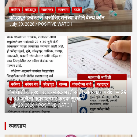
करियर
कोल्हापूर
महाराष्ट्र
व्यवसाय
हटके
कोल्हापूर इन्वेस्टर्स असोसिएशनच्या वतीने वेल्थ कॉन
July 30, 2026
POSITIVE WATCH
करियर
कॉमन मॅन
कोल्हापूर
ताज्या
नोकरीच्या संधी
महाराष्ट्र
“माथाडी व सुरक्षा रक्षक मंडळ भरतीसाठी ऑनलाइन परीक्षा – 29
व 30 जुलैला महाराष्ट्रभर कडक सुरक्षा”
July 28, 2026
POSITIVE WATCH
व्यवसाय