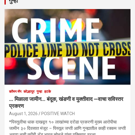
गुन्हा
कॉमन मॅन
कोल्हापूर
गुन्हा
हटके
… मिळाला जामीन… बंदूक, खंडणी व युक्तीवाद —वाचा सविस्तर
प्रकरण
August 1, 2026
POSITIVE WATCH
*पिस्तुलीचा धाक दाखवून १० लाखांच्या दरोडा प्रकरणी मुख्य आरोपीचा
जामीन ३० दिवसात मंजूर – पिस्तूल जप्ती आणि गुन्ह्यातील काही रक्कम जप्ती
अद्याप नाही तरीही ॲड भारत सोनुले यांचा युक्तिवाद ठरला…