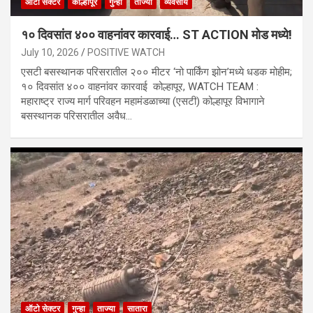
ऑटो सेक्टर
कोल्हापूर
गुन्हा
ताज्या
व्यवसाय
१० दिवसांत ४०० वाहनांवर कारवाई… ST ACTION मोड मध्ये!
July 10, 2026
POSITIVE WATCH
एसटी बसस्थानक परिसरातील २०० मीटर ‘नो पार्किंग झोन’मध्ये धडक मोहीम;
१० दिवसांत ४०० वाहनांवर कारवाई कोल्हापूर, WATCH TEAM :
महाराष्ट्र राज्य मार्ग परिवहन महामंडळाच्या (एसटी) कोल्हापूर विभागाने
बसस्थानक परिसरातील अवैध…
ऑटो सेक्टर
गुन्हा
ताज्या
सातारा