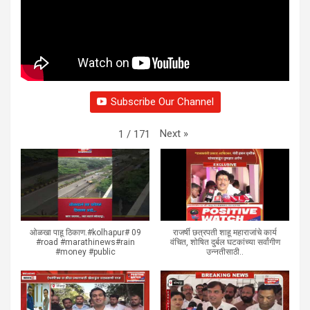
Subscribe Our Channel
Next
»
1
/
171
ओळखा पाहू ठिकाण.#kolhapur# 09
राजर्षी छत्रपती शाहू महाराजांचे कार्य
#road #marathinews#rain
वंचित, शोषित दुर्बल घटकांच्या सर्वांगीण
#money #public
उन्नतीसाठी..