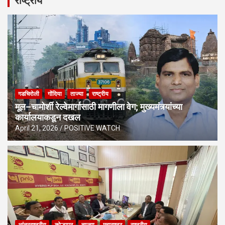
राष्ट्रीय
गडचिरोली
गोंदिया
ताज्या
राष्ट्रीय
मूल–चामोर्शी रेल्वेमार्गासाठी मागणीला वेग; मुख्यमंत्र्यांच्या
कार्यालयाकडून दखल
April 21, 2026
POSITIVE WATCH
आंतरराष्ट्रीय
कोल्हापूर
ताज्या
महाराष्ट्र
राष्ट्रीय