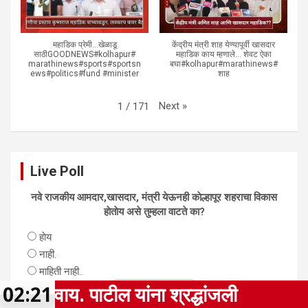
महाडिक प्रेमी...खेळाडू
केंद्रीय मंत्री शाह येण्यापूर्वी खासदार
साठीGOODNEWS#kolhapur#
महाडिक काय म्हणाले... शेवट ऐका
marathinews#sports#sportsn
बघा#kolhapur#marathinews#
ews#politics#fund #minister
शाह
Next
»
1
/
171
Live Poll
नवे राजकीय आमदार,खासदार, मंत्री येऊनही काेल्हापूर शहराचा विकास
हाेताेय असे तुम्हला वाटते का?
हाेय
नाही.
माहिती नाही..
ांजली
02:21
पशुधन आरोग्य व दुग्ध व्यवसा