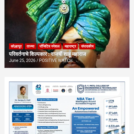
कोल्हापूर
ताज्या
पॉजिटिव स्पेशल
महाराष्ट्र
संपादकीय
परिवर्तनाचे शिल्पकार : राजर्षी शाहू महाराज
June 25, 2026
POSITIVE WATCH