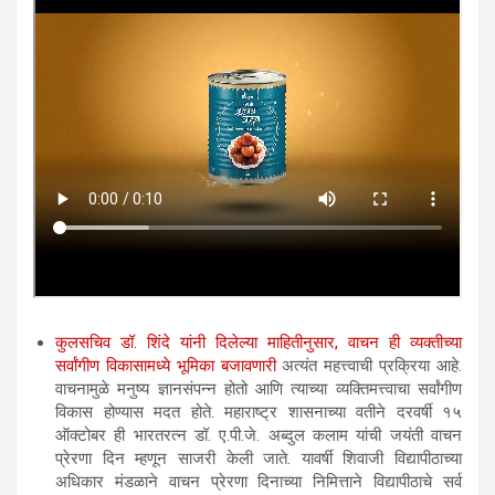
कुलसचिव डॉ. शिंदे यांनी दिलेल्या माहितीनुसार, वाचन ही व्यक्तीच्या
सर्वांगीण विकासामध्ये भूमिका बजावणारी
अत्यंत महत्त्वाची प्रक्रिया आहे.
वाचनामुळे मनुष्य ज्ञानसंपन्न होतो आणि त्याच्या व्यक्तिमत्त्वाचा सर्वांगीण
विकास होण्यास मदत होते. महाराष्ट्र शासनाच्या वतीने दरवर्षी १५
ऑक्टोबर ही भारतरत्न डॉ. ए.पी.जे. अब्दुल कलाम यांची जयंती वाचन
प्रेरणा दिन म्हणून साजरी केली जाते. यावर्षी शिवाजी विद्यापीठाच्या
अधिकार मंडळाने वाचन प्रेरणा दिनाच्या निमित्ताने विद्यापीठाचे सर्व