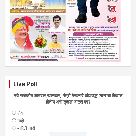
Live Poll
नवे राजकीय आमदार,खासदार, मंत्री येऊनही काेल्हापूर शहराचा विकास
हाेताेय असे तुम्हला वाटते का?
हाेय
नाही.
माहिती नाही..