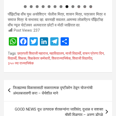
0
1
2
पाँझिटीव्ह वाँच युथ असाेशिएन: पाेलीस मित्र, शासन मित्र, पत्रकार मित्र व
समाज मित्र चे सभासद व्हा. बारमाही सवलत..आमच्या लाेकप्रिय पाँझिटीव्ह
वाँच न्यूज पाेर्टलवर अल्पदरात छाेटी व माेठी जाहिरात द्या.
Post Views:
237
W
F
T
Li
T
S
h
a
wi
n
el
h
Tags:
छत्रपती शिवाजी महाराज
,
महाविद्यालय
,
माजी विद्यार्थी
,
वाचन प्रेरणा दिन
,
at
ce
tt
ke
e
ar
विद्यार्थी
,
शिक्षक
,
शिक्षकेतर कर्मचारी
,
शिवराज्याभिषेक
,
शिवाजी विद्यापीठ
,
३५० व्या राज्याभिषेक
s
b
er
dI
gr
e
A
o
n
a
p
o
m
Post
जिल्ह्याच्या विकासासाठी सकारात्मक दृष्टीकोन ठेवून योजनांची
p
k
navigation
अंमलबजावणी करा – धैर्यशील माने
GOOD NEWS दूध उत्पादक शेतकऱ्यांना जातिवंत, दुधाळ व सशक्त
म्हैशी मिळणार.– अरुण डोंगळे