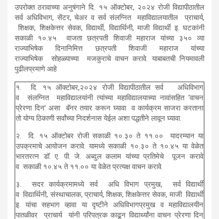
उपरोक्त ठरावाच्या अनुषंगाने दि. १५ ऑक्टोबर, २०२४ रोजी विद्यापीठातील
सर्व अधिविभाग, सेंटर, चेअर व सर्व संलग्नित महाविद्यालयातील प्राचार्य,
शिक्षक, शिक्षकेत्तर सेवक, विद्यार्थी, विद्यार्थिनी, माजी विद्यार्थी इ. घटकांनी
सकाळी १०.४५ वाजता छत्रपती शिवाजी महाराज यांच्या ३५० व्या
राज्याभिषेक दिनानिमित्त छत्रपती शिवाजी महाराज यांच्या
राज्याभिषेक सोहळ्याच्या मजकुराचे वाचन करावे. याबाबतची नियमावली
पुढीलप्रमाणे आहे
१. दि. १५ ऑक्टोबर,२०२४ रोजी विद्यापीठातील सर्व अधिविभाग
व संलग्नित महाविद्यालयांनी त्‍यांच्‍या महाविद्यालयाच्‍या नावांसहित ‘वाचन
प्रेरणा दिन’ असा बॅनर तयार करून घ्यावा व कार्यक्रम साजरा करताना
तो योग्य ठिकाणी सर्वांच्या निदर्शनास येईल अशा पद्धतीने लावून घ्यावा.
२. दि. १५ ऑक्टोबर रोजी सकाळी १०.३० ते ११.०० यादरम्यान या
उपक्रमाचे आयोजन करावे. यामध्ये सकाळी १०.३० ते १०.४५ या वेळेत
भारतरत्न डॉ. ए. पी. जे. अब्दुल कलाम यांच्या प्रतिमेचे पूजन करावे
व सकाळी १०.४५ ते ११.०० या वेळेत प्रत्यक्ष वाचन करावे.
३. सदर कार्यक्रमामध्ये सर्व अधि विभाग प्रमुख, सर्व विद्यार्थी
व विद्यार्थिनी, संस्‍थाचालक, प्राचार्य, शिक्षक, शिक्षकेत्तर सेवक, माजी विद्यार्थी
इ. यांचा सहभाग व्हावा या दृष्टीने अधिविभागप्रमुख व महाविद्यालयीन
पातळीवर प्राचार्य यांनी परिपत्रक काढून विद्यार्थ्यांना वाचन प्रेरणा दिन