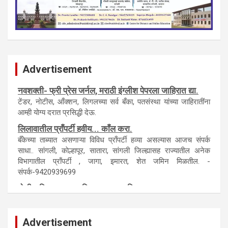
Advertisement
नवशक्ती- फ्री प्रेस जर्नल, मराठी इंग्लीश पेपरला जाहिरात द्या.
टेंडर, नाेटीस, आँक्शन, लिगलच्या सर्व बँका, पतसंस्था यांच्या जाहिरातींना
आम्ही याेग्य दरात प्रसिद्धी देऊ.
लिलावातील प्राँपर्टी हवीय... काँल करा.
बँकेच्या ताब्यात असणाऱ्या विविध प्राँपर्टी हव्या असल्यास आजच संपर्क
साधा.. सांगली, काेल्हापूर, सातारा, सांगली जिल्ह्यासह राज्यातील अनेक
विभागातील प्राँपर्टी , जागा, इमारत, शेत जमिन मिळतील. -
संपर्क-9420939699
पाेलीस मित्र.. शासन मित्र... समाज मित्र बना
पाँझिटीव्ह वाँच युथ असाेशिएनची संकल्पना-पाेलीस मित्र... शासन मित्र...
समाज मित्र चे सभासद बना.. संपर्क अनिकेत बिराडे-8262891115
Advertisement
कायदेशीर सल्ला या मार्गदर्शन पाहिजे. संपर्क साधा-