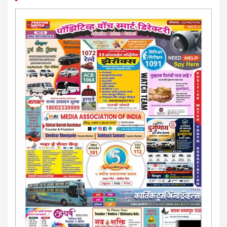
परिस्थितीनुसार तुम्ही जर आर्थिक, शैक्षणिक, सामाजिक समस्या, गुन्हेगारी,
शारीरीक त्रास, फसवणूक सारख्या प्रकरणात अडकला असाल, काेर्टाची
पायरी चढला असाल तर चिंता नकाे.. आम्ही मदत करू. मार्गदर्शन करू,
कायदेशीर सल्ला देऊ. - आजच संपर्क साधा- भारत साेनुले-8888207374
या AD सतिश कुंभार -9860944728
मराठी.. इंग्रजी पेपरला जाहिरात द्यायची संपर्क साधा..
मराठी इंग्रजी दैनिकासाठी जिल्हा, राज्य आवृत्तीसाठी जाहिराती स्विकारल्या
जातील. नवशक्ती, फ्री प्रेस जर्नल साठी तुम्हीही तुमच्या नाेटीस द्या. बँक,
13/213/4 सेल्स , डिमांड नाेटीस इतरांच्यापेक्षा वाजवी दरात आम्ही आपली
जाहिरात पब्लिश करू. माेबा. 9420939699