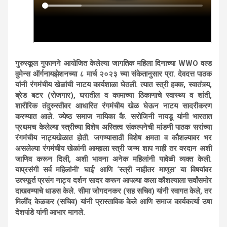
गुरुस्कूल गुफानने आयोजित केलेल्या जागतिक महिला दिनाच्या WWO वल्ड
वुमेन्स ऑर्गनायझेशनच्या ८ मार्च २०२३ च्या संकेतानुसार प्रा. देवदत्त पाठक
यांनी रंगमंचीय खेळांची नाटय कार्यशाळा घेतली. त्यात स्त्री हक्क, स्वातंत्र्य,
ब्रेड बटर (रोजगार), घरातील व कामाच्या ठिकाणाचे स्वास्थ्य व शांती,
शारीरिक तंदुरुस्तीवर आधारित रंगमंचीय खेळ घेऊन नाटय सादरीकरण
करण्यात आले. ज्येष्ठ समाज नायिका कै. सरोजिनी नायडू यांनी भारतात
प्रथमच केलेल्या स्त्रीच्या विशेष अस्तित्व संकल्पनेची मांडणी पाठक सरांच्या
रंगमंचीय नाट्यखेळात होती. जगण्यासाठी विशेष क्षमता व कौशल्यावर भर
असलेल्या रंगमंचीय खेळांनी आम्हाला स्त्री जन्म शाप नाही तर वरदान अशी
जाणिव करून दिली, अशी भावना अनेक महिलांनी यावेळी व्यक्त केली.
याप्रसंगी सर्व महिलांनी’ घाई’ आणि ‘स्त्री नाहीतर माणूस’ या विषयांवर
उत्स्फूर्त प्रसंग नाट्य दर्शन सादर करून आपल्या कला कौशल्याला सर्वांसमोर
दाखवण्याचे धाडस केले. सीमा जोगदनकर (सह सचिव) यांनी स्वागत केले, तर
मिलींद केळकर (सचिव) यांनी प्रास्ताविक केले आणि समाज कार्यकर्त्या उषा
देशपांडे यांनी आभार मानले.