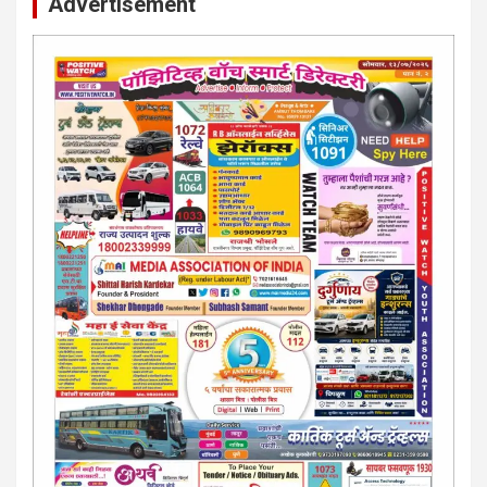
Advertisement
कायदेशीर सल्ला या मार्गदर्शन पाहिजे. संपर्क साधा-
परिस्थितीनुसार तुम्ही जर आर्थिक, शैक्षणिक, सामाजिक समस्या, गुन्हेगारी,
शारीरीक त्रास, फसवणूक सारख्या प्रकरणात अडकला असाल, काेर्टाची
पायरी चढला असाल तर चिंता नकाे.. आम्ही मदत करू. मार्गदर्शन करू,
कायदेशीर सल्ला देऊ. - आजच संपर्क साधा- भारत साेनुले-8888207374
या AD सतिश कुंभार -9860944728
मराठी.. इंग्रजी पेपरला जाहिरात द्यायची संपर्क साधा..
मराठी इंग्रजी दैनिकासाठी जिल्हा, राज्य आवृत्तीसाठी जाहिराती स्विकारल्या
जातील. नवशक्ती, फ्री प्रेस जर्नल साठी तुम्हीही तुमच्या नाेटीस द्या. बँक,
13/213/4 सेल्स , डिमांड नाेटीस इतरांच्यापेक्षा वाजवी दरात आम्ही आपली
जाहिरात पब्लिश करू. माेबा. 9420939699