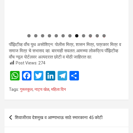
0
1
2
पाँझिटीव्ह वाँच युथ असाेशिएन: पाेलीस मित्र, शासन मित्र, पत्रकार मित्र व
समाज मित्र चे सभासद व्हा. बारमाही सवलत..आमच्या लाेकप्रिय पाँझिटीव्ह
वाँच न्यूज पाेर्टलवर अल्पदरात छाेटी व माेठी जाहिरात द्या.
Post Views:
274
W
F
T
Li
T
S
h
a
wi
n
el
h
Tags:
गुरूस्कूल
,
नाट्य खेळ
,
महिला दिन
at
ce
tt
ke
e
ar
s
b
er
dI
gr
e
A
o
n
a
Post
शिवाजीराव देशमुख व आण्णाभाऊ साठे स्मारकाना 45 कोटी
p
o
m
navigation
p
k