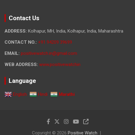
Contact Us
ADDRESS:
Kolhapur, MH, India, Kolhapur, India, Maharashtra
CONTACT NO.:
+91 94209 39699
EMAIL:
positivewatch.in@gmail.com
WEB ADDRESS:
www.positivewatchin
Language
English
Hindi
Marathi
Copyright © 2026
Positive Watch