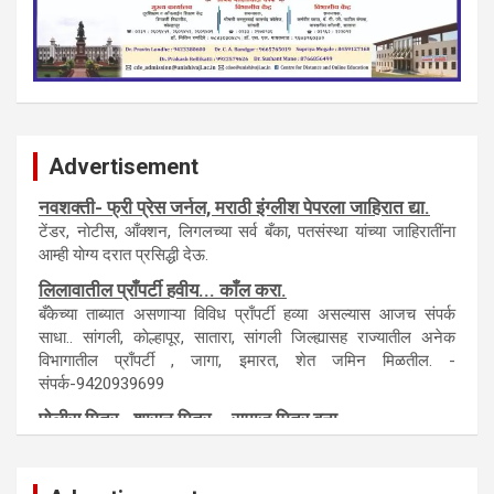
Advertisement
नवशक्ती- फ्री प्रेस जर्नल, मराठी इंग्लीश पेपरला जाहिरात द्या.
टेंडर, नाेटीस, आँक्शन, लिगलच्या सर्व बँका, पतसंस्था यांच्या जाहिरातींना
आम्ही याेग्य दरात प्रसिद्धी देऊ.
लिलावातील प्राँपर्टी हवीय... काँल करा.
बँकेच्या ताब्यात असणाऱ्या विविध प्राँपर्टी हव्या असल्यास आजच संपर्क
साधा.. सांगली, काेल्हापूर, सातारा, सांगली जिल्ह्यासह राज्यातील अनेक
विभागातील प्राँपर्टी , जागा, इमारत, शेत जमिन मिळतील. -
संपर्क-9420939699
पाेलीस मित्र.. शासन मित्र... समाज मित्र बना
पाँझिटीव्ह वाँच युथ असाेशिएनची संकल्पना-पाेलीस मित्र... शासन मित्र...
समाज मित्र चे सभासद बना.. संपर्क अनिकेत बिराडे-8262891115