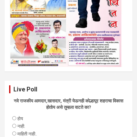
Live Poll
नवे राजकीय आमदार,खासदार, मंत्री येऊनही काेल्हापूर शहराचा विकास
हाेताेय असे तुम्हला वाटते का?
हाेय
नाही.
माहिती नाही..