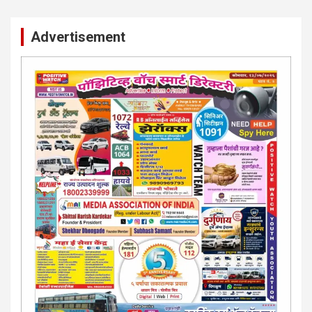
पाँझिटीव्ह वाँच युथ असाेशिएनची संकल्पना-पाेलीस मित्र... शासन मित्र...
समाज मित्र चे सभासद बना.. संपर्क अनिकेत बिराडे-8262891115
Advertisement
कायदेशीर सल्ला या मार्गदर्शन पाहिजे. संपर्क साधा-
परिस्थितीनुसार तुम्ही जर आर्थिक, शैक्षणिक, सामाजिक समस्या, गुन्हेगारी,
शारीरीक त्रास, फसवणूक सारख्या प्रकरणात अडकला असाल, काेर्टाची
पायरी चढला असाल तर चिंता नकाे.. आम्ही मदत करू. मार्गदर्शन करू,
कायदेशीर सल्ला देऊ. - आजच संपर्क साधा- भारत साेनुले-8888207374
या AD सतिश कुंभार -9860944728
मराठी.. इंग्रजी पेपरला जाहिरात द्यायची संपर्क साधा..
मराठी इंग्रजी दैनिकासाठी जिल्हा, राज्य आवृत्तीसाठी जाहिराती स्विकारल्या
जातील. नवशक्ती, फ्री प्रेस जर्नल साठी तुम्हीही तुमच्या नाेटीस द्या. बँक,
13/213/4 सेल्स , डिमांड नाेटीस इतरांच्यापेक्षा वाजवी दरात आम्ही आपली
जाहिरात पब्लिश करू. माेबा. 9420939699