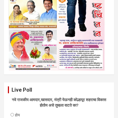
Live Poll
नवे राजकीय आमदार,खासदार, मंत्री येऊनही काेल्हापूर शहराचा विकास
हाेताेय असे तुम्हला वाटते का?
हाेय