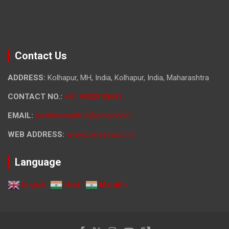
Contact Us
ADDRESS:
Kolhapur, MH, India, Kolhapur, India, Maharashtra
CONTACT NO.:
+91 94209 39699
EMAIL:
positivewatch.in@gmail.com
WEB ADDRESS:
www.positivewatchin
Language
English
Hindi
Marathi