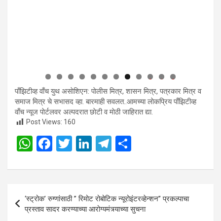
0
1
2
पाँझिटीव्ह वाँच युथ असाेशिएन: पाेलीस मित्र, शासन मित्र, पत्रकार मित्र व
समाज मित्र चे सभासद व्हा. बारमाही सवलत..आमच्या लाेकप्रिय पाँझिटीव्ह
वाँच न्यूज पाेर्टलवर अल्पदरात छाेटी व माेठी जाहिरात द्या.
Post Views:
160
W
F
T
Li
T
S
h
a
wi
n
el
h
at
ce
tt
ke
e
ar
s
b
er
dI
gr
e
Post
‘स्ट्रोक’ रुग्णांसाठी ” रिमोट रोबोटिक न्यूरोइंटरव्हेन्शन” प्रकल्पाचा
A
o
n
a
navigation
प्रस्ताव सादर करण्याच्या आरोग्यमंत्र्याच्या सुचना