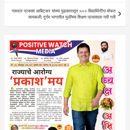
p
o
m
p
k
नामदार प्रकाश आबिटकर यांच्या पुढाकारातून ५०० विद्यार्थिनींना मोफत
सायकली; दुर्गम भागातील मुलींच्या शिक्षण प्रवासाला नवी गती