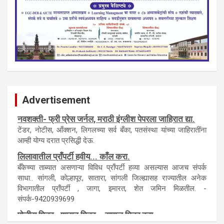
Advertisement
नवशक्ती- फ्री प्रेस जर्नल, मराठी इंग्लीश पेपरला जाहिरात द्या.
टेंडर, नाेटीस, आँक्शन, लिगलच्या सर्व बँका, पतसंस्था यांच्या जाहिरातींना
आम्ही याेग्य दरात प्रसिद्धी देऊ.
लिलावातील प्राँपर्टी हवीय... काँल करा.
बँकेच्या ताब्यात असणाऱ्या विविध प्राँपर्टी हव्या असल्यास आजच संपर्क
साधा.. सांगली, काेल्हापूर, सातारा, सांगली जिल्ह्यासह राज्यातील अनेक
विभागातील प्राँपर्टी , जागा, इमारत, शेत जमिन मिळतील. -
संपर्क-9420939699
पाेलीस मित्र.. शासन मित्र... समाज मित्र बना