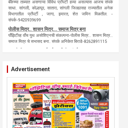
टेंडर, नाेटीस, आँक्शन, लिगलच्या सर्व बँका, पतसंस्था यांच्या जाहिरातींना
आम्ही याेग्य दरात प्रसिद्धी देऊ.
लिलावातील प्राँपर्टी हवीय... काँल करा.
बँकेच्या ताब्यात असणाऱ्या विविध प्राँपर्टी हव्या असल्यास आजच संपर्क
साधा.. सांगली, काेल्हापूर, सातारा, सांगली जिल्ह्यासह राज्यातील अनेक
विभागातील प्राँपर्टी , जागा, इमारत, शेत जमिन मिळतील. -
संपर्क-9420939699
पाेलीस मित्र.. शासन मित्र... समाज मित्र बना
पाँझिटीव्ह वाँच युथ असाेशिएनची संकल्पना-पाेलीस मित्र... शासन मित्र...
समाज मित्र चे सभासद बना.. संपर्क अनिकेत बिराडे-8262891115
Advertisement
कायदेशीर सल्ला या मार्गदर्शन पाहिजे. संपर्क साधा-
परिस्थितीनुसार तुम्ही जर आर्थिक, शैक्षणिक, सामाजिक समस्या, गुन्हेगारी,
शारीरीक त्रास, फसवणूक सारख्या प्रकरणात अडकला असाल, काेर्टाची
पायरी चढला असाल तर चिंता नकाे.. आम्ही मदत करू. मार्गदर्शन करू,
कायदेशीर सल्ला देऊ. - आजच संपर्क साधा- भारत
साेनुले-8888207374 या AD सतिश कुंभार -9860944728
मराठी.. इंग्रजी पेपरला जाहिरात द्यायची संपर्क साधा..
मराठी इंग्रजी दैनिकासाठी जिल्हा, राज्य आवृत्तीसाठी जाहिराती स्विकारल्या
जातील. नवशक्ती, फ्री प्रेस जर्नल साठी तुम्हीही तुमच्या नाेटीस द्या. बँक,