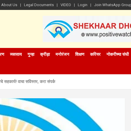
About Us
Legal Documents
VIDEO
Login
Join WhatsApp Grou
रण
व्यवसाय
गुन्हा
क्रीड़ा
मनोरंजन
शिक्षण
करियर
नोकरीच्या संधी
ांचे सहकार्य! वाचा सविस्तर, करा संपर्क