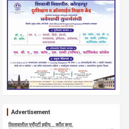
Advertisement
नवशक्ती- फ्री प्रेस जर्नल, मराठी इंग्लीश पेपरला जाहिरात द्या.