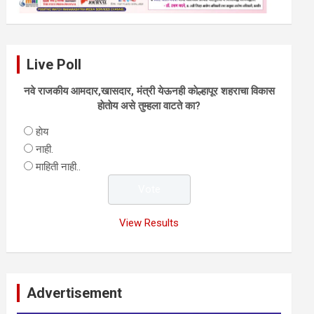
Live Poll
नवे राजकीय आमदार,खासदार, मंत्री येऊनही काेल्हापूर शहराचा विकास
हाेताेय असे तुम्हला वाटते का?
हाेय
नाही.
माहिती नाही..
View Results
Advertisement