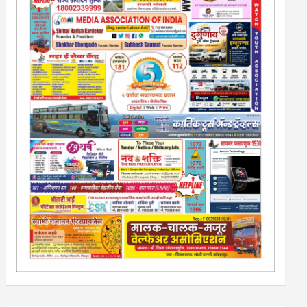
13/213/4 सेल्स , डिमांड नाेटीस इतरांच्यापेक्षा वाजवी दरात आम्ही
आपली जाहिरात पब्लिश करू. माेबा. 9420939699