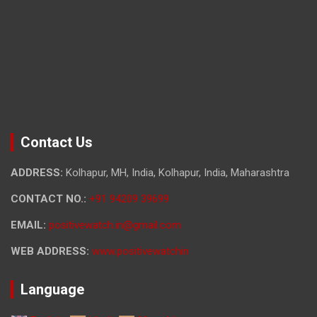
Contact Us
ADDRESS:
Kolhapur, MH, India, Kolhapur, India, Maharashtra
CONTACT NO.:
+91 94209 39699
EMAIL:
positivewatch.in@gmail.com
WEB ADDRESS:
www.positivewatchin
Language