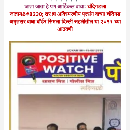
जाता जाता हे पण आर्टिकल वाचाः
चंदिगडला
जाताय&#8230; तर हा अविस्मरणीय प्रसंग वाचा! चंदिगड
अमृतसर वाघा बॉर्डर सिमला दिल्ली सहलीतील या २०१९ च्या
आठवणी