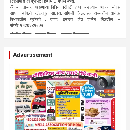
लिलावातील प्राँपर्टी हवीय... काँल करा.
बँकेच्या ताब्यात असणाऱ्या विविध प्राँपर्टी हव्या असल्यास आजच संपर्क
साधा.. सांगली, काेल्हापूर, सातारा, सांगली जिल्ह्यासह राज्यातील अनेक
विभागातील प्राँपर्टी , जागा, इमारत, शेत जमिन मिळतील. -
संपर्क-9420939699
पाेलीस मित्र.. शासन मित्र... समाज मित्र बना
पाँझिटीव्ह वाँच युथ असाेशिएनची संकल्पना-पाेलीस मित्र... शासन मित्र...
समाज मित्र चे सभासद बना.. संपर्क अनिकेत बिराडे-8262891115
Advertisement
कायदेशीर सल्ला या मार्गदर्शन पाहिजे. संपर्क साधा-
परिस्थितीनुसार तुम्ही जर आर्थिक, शैक्षणिक, सामाजिक समस्या, गुन्हेगारी,
शारीरीक त्रास, फसवणूक सारख्या प्रकरणात अडकला असाल, काेर्टाची
पायरी चढला असाल तर चिंता नकाे.. आम्ही मदत करू. मार्गदर्शन करू,
कायदेशीर सल्ला देऊ. - आजच संपर्क साधा- भारत साेनुले-8888207374
या AD सतिश कुंभार -9860944728
मराठी.. इंग्रजी पेपरला जाहिरात द्यायची संपर्क साधा..
मराठी इंग्रजी दैनिकासाठी जिल्हा, राज्य आवृत्तीसाठी जाहिराती स्विकारल्या
जातील. नवशक्ती, फ्री प्रेस जर्नल साठी तुम्हीही तुमच्या नाेटीस द्या. बँक,
13/213/4 सेल्स , डिमांड नाेटीस इतरांच्यापेक्षा वाजवी दरात आम्ही आपली
जाहिरात पब्लिश करू. माेबा. 9420939699