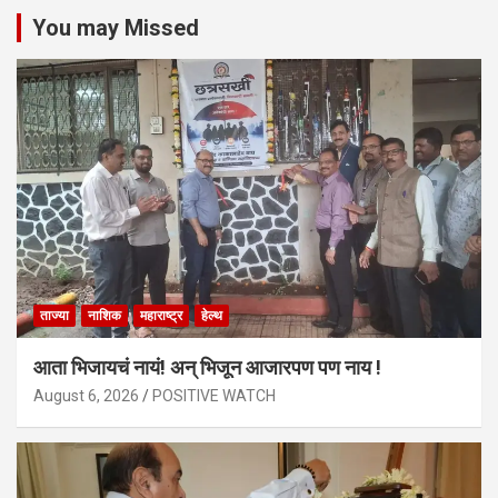
You may Missed
ताज्या
नाशिक
महाराष्ट्र
हेल्थ
आता भिजायचं नायं! अन् भिजून आजारपण पण नाय !
August 6, 2026
POSITIVE WATCH