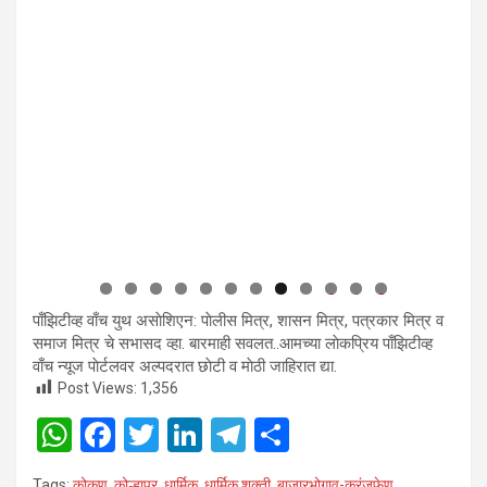
0
1
2
पाँझिटीव्ह वाँच युथ असाेशिएन: पाेलीस मित्र, शासन मित्र, पत्रकार मित्र व
समाज मित्र चे सभासद व्हा. बारमाही सवलत..आमच्या लाेकप्रिय पाँझिटीव्ह
वाँच न्यूज पाेर्टलवर अल्पदरात छाेटी व माेठी जाहिरात द्या.
Post Views:
1,356
W
F
T
Li
T
S
h
a
wi
n
el
h
Tags:
कोकण
,
कोल्हापूर
,
धार्मिक
,
धार्मिक शक्ती
,
बाजारभोगाव-करंजफेण
,