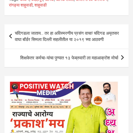
at
ce
tt
ke
e
ar
रांगड्या शाहूवाडी
,
शाहूवाडी
s
b
er
dI
gr
e
A
o
n
a
Post
p
o
m
चंदिगडला जाताय… तर हा अविस्मरणीय प्रसंग वाचा! चंदिगड अमृतसर
navigation
वाघा बॉर्डर सिमला दिल्ली सहलीतील या २०१९ च्या आठवणी
p
k
शिक्षकेतर कर्मचा-यांचा पुण्यात १३ फेब्रुवारी ला महाआक्रोश मोर्चा