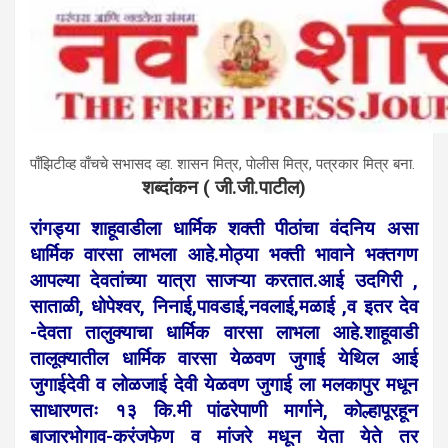
पाँझिटीव्ह वाँचचे सभासद व्हा. शासन मित्र, पाेलीस मित्र, पत्रकार मित्र बना.
शब्दांकन ( जी.जी.पाटील)
रांगड्या शाहूवाडीला धार्मिक शक्ती पीठांचा वंदनिय असा
धार्मिक वारसा लाभला आहे.मोठ्या भक्ती भावाने भक्तगण
आपल्या देवतांच्या यात्रा साजऱ्या करतात.आई उदगिरी ,
साताळी, धोपेश्वर, निनाई,पावडाई,नवलाई,मळाई ,व इतर देव
-देवता तालुक्याचा धार्मिक वारसा लाभला आहे.शाहूवाडी
तालूक्यातील धार्मिक वारसा येळवण जुगाई येथिल आई
जुगाईदेवी व लोळजाई देवी येळवण जुगाई ला मलकापुर मधून
साधारणतः १३ कि.मी पांढरेपाणी मार्गाने, कोल्हापूरहून
बाजारभोगाव-करंजफेण व मांजरे मधून येता येते तर