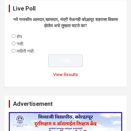
Live Poll
नवे राजकीय आमदार,खासदार, मंत्री येऊनही काेल्हापूर शहराचा विकास
हाेताेय असे तुम्हला वाटते का?
हाेय
नाही.
माहिती नाही..
View Results
Advertisement