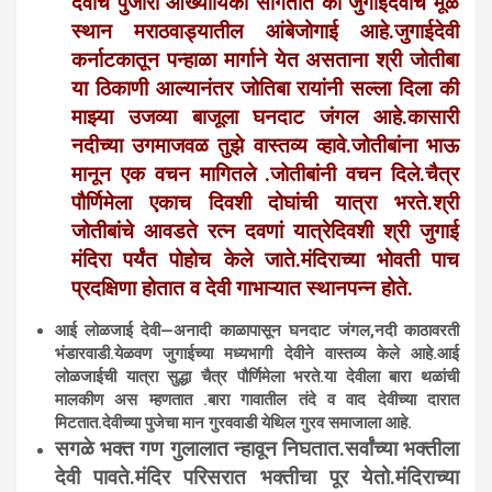
देवीचे पुजारी आख्यायिका सांगतात की जुगाईदेवीचे मूळ
स्थान मराठवाड्यातील आंबेजोगाई आहे.जुगाईदेवी
कर्नाटकातून पन्हाळा मार्गाने येत असताना श्री जोतीबा
या ठिकाणी आल्यानंतर जोतिबा रायांनी सल्ला दिला की
माझ्या उजव्या बाजूला घनदाट जंगल आहे.कासारी
नदीच्या उगमाजवळ तुझे वास्तव्य व्हावे.जोतीबांना भाऊ
मानून एक वचन मागितले .जोतीबांनी वचन दिले.चैत्र
पौर्णिमेला एकाच दिवशी दोघांची यात्रा भरते.श्री
जोतीबांचे आवडते रत्न दवणां यात्रेदिवशी श्री जुगाई
मंदिरा पर्यंत पोहोच केले जाते.मंदिराच्या भोवती पाच
प्रदक्षिणा होतात व देवी गाभाऱ्यात स्थानपन्न होते.
आई लोळजाई देवी—अनादी काळापासून घनदाट जंगल,नदी काठावरती
भंडारवाडी.येळवण जुगाईच्या मध्यभागी देवीने वास्तव्य केले आहे.आई
लोळजाईची यात्रा सुद्धा चैत्र पौर्णिमेला भरते.या देवीला बारा थळांची
मालकीण अस म्हणतात .बारा गावातील तंदे व वाद देवीच्या दारात
मिटतात.देवीच्या पुजेचा मान गुरववाडी येथिल गुरव समाजाला आहे.
सगळे भक्त गण गुलालात न्हावून निघतात.सर्वांच्या भक्तीला
देवी पावते.मंदिर परिसरात भक्तीचा पूर येतो.मंदिराच्या