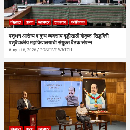
कोल्हापूर
ताज्या
महाराष्ट्र
राजकारण
शेतीविषयक
पशुधन आरोग्य व दुग्ध व्यवसाय वृद्धीसाठी गोकुळ-सिद्धगिरी
पशुवैद्यकीय महाविद्यालयाची संयुक्त बैठक संपन्न
August 6, 2026
POSITIVE WATCH
कोल्हापूर
ताज्या
महाराष्ट्र