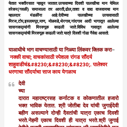
येतात भक्तीरसात न्हावून जातात.उत्सवाच्या दिवशी पालखीचा मान येथिल
वरेकर(गवळी) समाजाला तर आरती,ढोल,ताशा व वाद्य वाजवायचा मान
म्हालदार मंडळींना आहे.देवीच्या पालखीच्या उत्सवासाठी
मिरज,टोप,इस्लामपूर,माण, मोळवडे,थेरगाव,नांदगाव आदी भागातून आलेल्या
सासनकाठ्यांनी मिरवणूक काढली जाते.विविध गावातून आलेल्या
सासनकाठ्यांची मिरवणूक काढली जाते.यात्रे दिवशी गोडा नैवेद्य आसतो.
याआधीचे भाग वाचण्यासाठी या निळ्या लिंकवर क्लिक करा
–
नक्की वाचा; वाचकांसाठी स्पेशल! रांगड सौंदर्य
शाहुवाडीचं&#8230;&#8230;&#8230;. पालेश्वर
धरणाचा सौंदर्याचा साज काय येगळाच
देवी
च्या
दारात महाराष्ट्रसह कर्नाटक व कोकणातील हजारो
भक्त भाविक येतात. श्री जोतीबा देव यांची जुगाईदेवी
बहीण असल्याने दोन्ही दैवतांची यात्रा एकाच दिवशी
भरते.नेहमी एकाच दिवशी ही यात्रा भरते.
श्री जुगाई