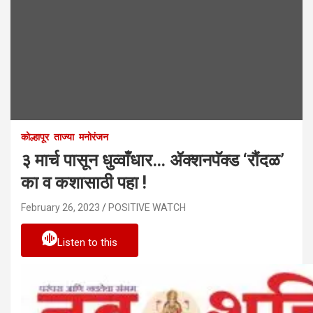
कोल्हापूर
ताज्या
मनोरंजन
३ मार्च पासून धुव्वाँधार… ॲक्शनपॅक्ड ‘रौंदळ’
का व कशासाठी पहा !
February 26, 2023
POSITIVE WATCH
Listen to this