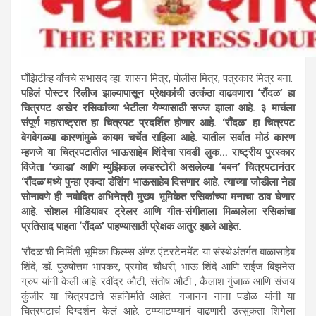
पाँझिटीव्ह वाँचचे सभासद व्हा. शासन मित्र, पाेलीस मित्र, पत्रकार मित्र बना.
पहिलं पोस्टर रिलीज झाल्यापासून प्रेक्षकांची उत्कंठा वाढवणारा ‘रौंदळ’ हा
चित्रपट अखेर रसिकांच्या भेटीला येण्यासाठी सज्ज झाला आहे. ३ मार्चला
संपूर्ण महाराष्ट्रात हा चित्रपट प्रदर्शित होणार आहे. ‘रौंदळ’ हा चित्रपट
वेगवेगळ्या कारणांमुळे कायम चर्चेत राहिला आहे. यातील सर्वात मोठं कारण
म्हणजे या चित्रपटातील भाऊसाहेब शिंदेचा रावडी लुक… राष्ट्रीय पुरस्कार
विजेता ‘ख्वाडा’ आणि म्युझिकल लव्हस्टोरी असलेल्या ‘बबन’ चित्रपटानंतर
‘रौंदळ’मध्ये पुन्हा एकदा डॅशिंग भाऊसाहेब दिसणार आहे. त्याच्या जोडीला नेहा
सोनावणे ही नवोदित अभिनेत्री मुख्य भूमिकेत रसिकांच्या मनाचा ठाव घेणार
आहे. सोशल मीडियावर ट्रेलर आणि गीत-संगीताला मिळालेला रसिकांचा
प्रतिसाद पाहता ‘रौंदळ’ पाहण्यासाठी प्रेक्षक आतुर झाले आहेत.
‘रौंदळ’ची निर्मिती भूमिका फिल्म्स अ‍ॅण्ड एंटरटेनमेंट या संस्थेअंतर्गत बाळासाहेब
शिंदे, डॉ. पुरुषोत्तम भापकर, प्रमोद चौधरी, भाऊ शिंदे आणि राईज बिझनेस
ग्रुप यांनी केली आहे. रवींद्र औटी, संतोष औटी , कैलाश गुंजाळ आणि संजय
कुंजीर या चित्रपटाचे सहनिर्माते आहेत. गजानन नाना पडोळ यांनी या
चित्रपटाचं दिग्दर्शन केलं आहे. टप्प्याटप्प्यानं वाढणारी उत्सुकता शिगेला