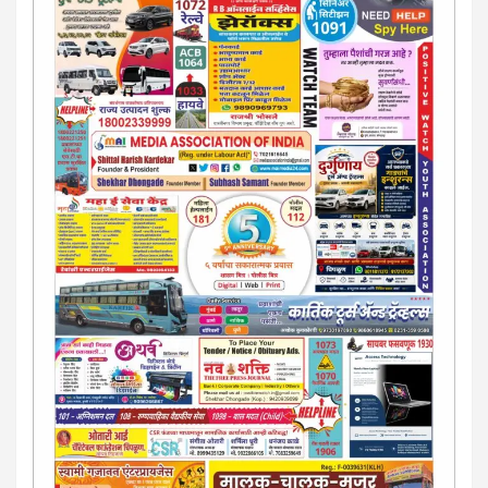
या AD सतिश कुंभार -9860944728
मराठी.. इंग्रजी पेपरला जाहिरात द्यायची संपर्क साधा..
मराठी इंग्रजी दैनिकासाठी जिल्हा, राज्य आवृत्तीसाठी जाहिराती स्विकारल्या
जातील. नवशक्ती, फ्री प्रेस जर्नल साठी तुम्हीही तुमच्या नाेटीस द्या. बँक,
13/213/4 सेल्स , डिमांड नाेटीस इतरांच्यापेक्षा वाजवी दरात आम्ही आपली
जाहिरात पब्लिश करू. माेबा. 9420939699