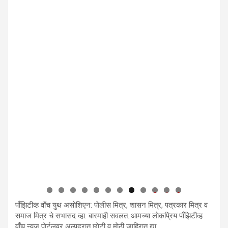
0
1
2
पाँझिटीव्ह वाँच युथ असाेशिएन: पाेलीस मित्र, शासन मित्र, पत्रकार मित्र व
समाज मित्र चे सभासद व्हा. बारमाही सवलत..आमच्या लाेकप्रिय पाँझिटीव्ह
वाँच न्यूज पाेर्टलवर अल्पदरात छाेटी व माेठी जाहिरात द्या.