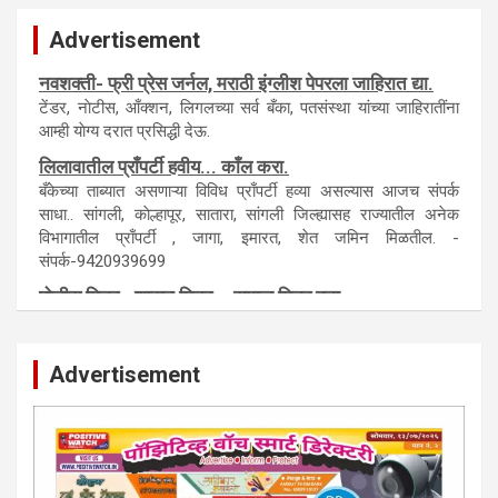
Advertisement
नवशक्ती- फ्री प्रेस जर्नल, मराठी इंग्लीश पेपरला जाहिरात द्या.
टेंडर, नाेटीस, आँक्शन, लिगलच्या सर्व बँका, पतसंस्था यांच्या जाहिरातींना
आम्ही याेग्य दरात प्रसिद्धी देऊ.
लिलावातील प्राँपर्टी हवीय... काँल करा.
बँकेच्या ताब्यात असणाऱ्या विविध प्राँपर्टी हव्या असल्यास आजच संपर्क
साधा.. सांगली, काेल्हापूर, सातारा, सांगली जिल्ह्यासह राज्यातील अनेक
विभागातील प्राँपर्टी , जागा, इमारत, शेत जमिन मिळतील. -
संपर्क-9420939699
पाेलीस मित्र.. शासन मित्र... समाज मित्र बना
पाँझिटीव्ह वाँच युथ असाेशिएनची संकल्पना-पाेलीस मित्र... शासन मित्र...
समाज मित्र चे सभासद बना.. संपर्क अनिकेत बिराडे-8262891115
Advertisement
कायदेशीर सल्ला या मार्गदर्शन पाहिजे. संपर्क साधा-
परिस्थितीनुसार तुम्ही जर आर्थिक, शैक्षणिक, सामाजिक समस्या, गुन्हेगारी,
शारीरीक त्रास, फसवणूक सारख्या प्रकरणात अडकला असाल, काेर्टाची
पायरी चढला असाल तर चिंता नकाे.. आम्ही मदत करू. मार्गदर्शन करू,
कायदेशीर सल्ला देऊ. - आजच संपर्क साधा- भारत साेनुले-8888207374