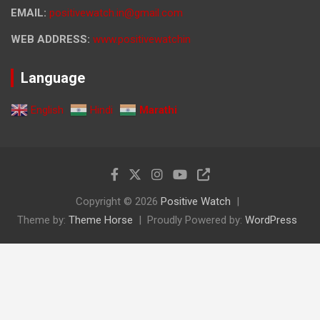
EMAIL:
positivewatch.in@gmail.com
WEB ADDRESS:
www.positivewatchin
Language
English
Hindi
Marathi
Copyright © 2026
Positive Watch
Theme by:
Theme Horse
Proudly Powered by:
WordPress