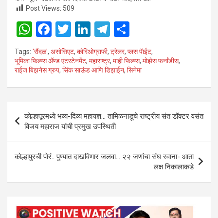
Post Views:
509
W
F
T
Li
T
S
h
a
wi
n
el
h
Tags:
'रौंदळ'
,
असोसिएट
,
कोरिओग्राफी
,
ट्रेलर
,
प्लस पॅाईट
,
at
ce
tt
ke
e
ar
भूमिका फिल्म्स अ‍ॅण्ड एंटरटेनमेंट
,
महाराष्ट्र
,
माही फिल्म्स
,
मोझेस फर्नांडीस
,
राईज बिझनेस ग्रुप
,
सिंक साऊंड आणि डिझाईन
,
सिनेमा
s
b
er
dI
gr
e
A
o
n
a
p
o
m
Post
काेल्हापूरमध्ये भव्य-दिव्य महायज्ञ… तामिळनाडूचे राष्ट्रीय संत डॉक्टर वसंत
p
k
navigation
विजय महाराज यांची प्रमुख उपस्थिती
काेल्हापुरची पाेरं.. पुण्यात दाखविणार जलवा… २२ जणांचा संघ रवाना- आता
लक्ष निकालाकडे