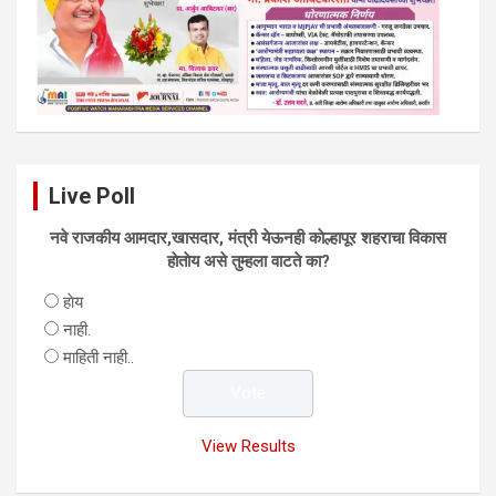
Live Poll
नवे राजकीय आमदार,खासदार, मंत्री येऊनही काेल्हापूर शहराचा विकास
हाेताेय असे तुम्हला वाटते का?
हाेय
नाही.
माहिती नाही..
View Results