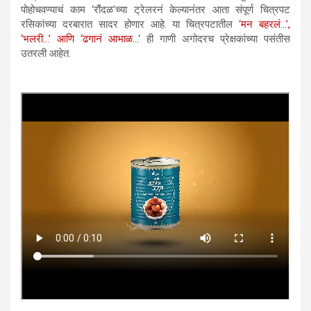
पोहोचवण्याचं काम ‘रौंदळ’च्या ट्रेलरनं केल्यानंतर आता संपूर्ण चित्रपट
रसिकांच्या दरबारात सादर होणार आहे. या चित्रपटातील ‘
मन बहरलं…’,
‘भलरी…’ आणि ‘ढगानं आभाळ…
‘ ही गाणी अगोदरच प्रेक्षकांच्या पसंतीस
उतरली आहेत.