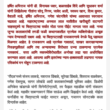
हर्षित अभिराज यांनी डॅा. विनायक पवार, बाळासाहेब शिंदे आणि सुधाकर शर्मा
यांनी लिहिलेल्या गीतांना सोनू निगम, जावेद अली, स्वरूप खान, दिव्य कुमार,
वैशाली माडे, हर्षित अभिराज, गणेश चंदनशिवे यांच्या आवाजात स्वरसाज
चढवला आहे. महाराष्ट्राच्या अस्सल लाल मातीतील खरीखुरी वाटणारी
साहसदृश्ये या चित्रपटाचा सर्वात मोठा प्लस पॅाईट मानला जात आहे. नव्या
जुन्या कलाकारांची तगडी फळी कथानकातील प्रत्येक व्यक्तिरेखेला अचूक
न्याय देण्यासाठी सक्षम आहे. या चित्रपटातही राजकारणाचे वेगळे पैलू पहायला
मिळणार आहेत. हे राजकारण आहे प्रत्येक गावातलं, साखर कारखान्याच्या
निवडणूकीतलं आणि त्या अन्यायाच्या विरोधात उभ्या ठाकणाऱ्या प्रत्येक
नायकाचं… सत्ता आणि व्यवस्थेविरोधातील अनोखा लढा यात अधोरेखित
करण्यात आला आहे. आपल्या आणि इतरांच्या न्याय-हक्कासाठी लढणारा नायक
रसिकांचं मन मोहून टाकणारा आहे.
‘रौंदळ’मध्ये संजय लाकडे, यशराज डिंबाळे, सुरेखा डिंबाळे, शिवराज वाळवेकर,
गणेश देशमुख, सागर लोखंडे आदी कलाकारांच्याही भूमिका आहेत. डिओपी
अनिकेत खंडागळे यांनी सिनेमॅटोग्राफी, तर फैझल महाडीक यांनी संकलन
केलं आहे. महावीर साबन्नावरनं सिंक साऊंड आणि डिझाईन केलं आहे. मोझेस
फर्नांडीस या चित्रपटाचे फाईट मास्टर असून, गजानन सोनटक्के कला
दिग्दर्शक आहेत.