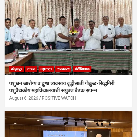
कोल्हापूर
ताज्या
महाराष्ट्र
राजकारण
शेतीविषयक
पशुधन आरोग्य व दुग्ध व्यवसाय वृद्धीसाठी गोकुळ-सिद्धगिरी
पशुवैद्यकीय महाविद्यालयाची संयुक्त बैठक संपन्न
August 6, 2026
POSITIVE WATCH