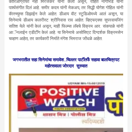
कोरिओग्राफी नेहा मिरजकर यांनी केली असून, रोहित नागभिडे यांनी
पार्श्वसंगीत दिलं आहे. समीर कदम यांनी मेकअप, तर सिद्धी योगेश गोहिल यांनी
कॅास्च्युम्स डिझाईन केले आहेत. डीआय वॅाट स्टुडिओमध्ये आलं असून, या
सिनेमाचे डीआय कलरीस्ट श्रीनिवास राव आहेत. व्हिएफएक्स सुपरवायजिंग
सतिश येले यांनी केलं असून, माही फिल्म्स लॅबचे विक्रम आर. संकपाळे यांनी
आॅनलाईन एडीटींग केलं आहे. या सिनेमाचे असोसिएट दिग्दर्शक विक्रमसेन
चव्हाण आहेत, तर कार्यकारी निर्माते मंगेश भिमराज जोंधळे आहेत.
जगभरातील सहा सिनेमांचा समावेश..चिल्लर पार्टीतर्फे सहावा बालचित्रपट
महोत्सवाला जाेरदार सुरुवात