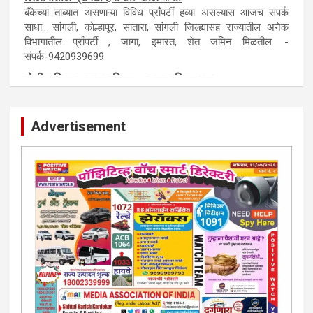
बँकेच्या ताब्यात असणाऱ्या विविध प्राँपर्टी हव्या असल्यास आजच संपर्क
साधा.. सांगली, काेल्हापूर, सातारा, सांगली जिल्ह्यासह राज्यातील अनेक
विभागातील प्राँपर्टी , जागा, इमारत, शेत जमिन मिळतील. -
संपर्क-9420939699
पाेलीस मित्र.. शासन मित्र... समाज मित्र बना
पाँझिटीव्ह वाँच युथ असाेशिएनची संकल्पना-पाेलीस मित्र... शासन मित्र...
समाज मित्र चे सभासद बना.. संपर्क अनिकेत बिराडे-8262891115
Advertisement
कायदेशीर सल्ला या मार्गदर्शन पाहिजे. संपर्क साधा-
परिस्थितीनुसार तुम्ही जर आर्थिक, शैक्षणिक, सामाजिक समस्या, गुन्हेगारी,
शारीरीक त्रास, फसवणूक सारख्या प्रकरणात अडकला असाल, काेर्टाची
पायरी चढला असाल तर चिंता नकाे.. आम्ही मदत करू. मार्गदर्शन करू,
कायदेशीर सल्ला देऊ. - आजच संपर्क साधा- भारत साेनुले-8888207374
या AD सतिश कुंभार -9860944728
मराठी.. इंग्रजी पेपरला जाहिरात द्यायची संपर्क साधा..
मराठी इंग्रजी दैनिकासाठी जिल्हा, राज्य आवृत्तीसाठी जाहिराती स्विकारल्या
जातील. नवशक्ती, फ्री प्रेस जर्नल साठी तुम्हीही तुमच्या नाेटीस द्या. बँक,
13/213/4 सेल्स , डिमांड नाेटीस इतरांच्यापेक्षा वाजवी दरात आम्ही आपली
जाहिरात पब्लिश करू. माेबा. 9420939699