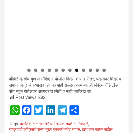
0
1
2
पाँझिटीव्ह वाँच युथ असाेशिएन: पाेलीस मित्र, शासन मित्र, पत्रकार मित्र व
समाज मित्र चे सभासद व्हा. बारमाही सवलत..आमच्या लाेकप्रिय पाँझिटीव्ह
वाँच न्यूज पाेर्टलवर अल्पदरात छाेटी व माेठी जाहिरात द्या.
Post Views:
282
W
F
T
Li
T
S
h
a
wi
n
el
h
Tags:
कर्नाटकातील जनतेने धर्मनिरपेक्ष शक्तींना निवडले
,
at
ce
tt
ke
e
ar
राष्ट्रवादी काँग्रेसचे राज्य मुख्य प्रवक्ते महेश तपासे
,
हाच कल कायम राहील