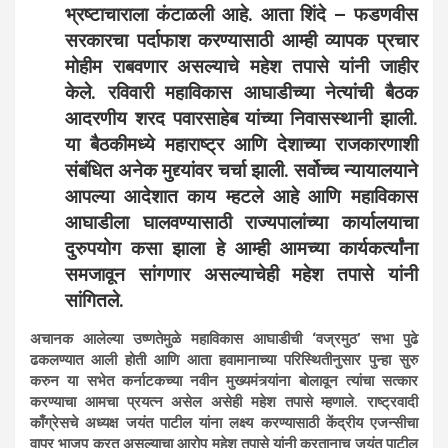
भ्रष्टाचाराला कंटाळली आहे. आता शिंदे – फडणवीस
सरकारचा पर्दाफाश करण्यासाठी आम्ही व्यापक प्रचार
मोहीम राबवणार असल्याचे महेश तपासे यांनी जाहीर
केले. रविवारी महाविकास आघाडीच्या नेत्यांची बैठक
आदरणीय शरद पवारसाहेब यांच्या निवासस्थानी झाली.
या बैठकीमध्ये महाराष्ट्र आणि देशाच्या राजकारणाशी
संबंधित अनेक मुद्द्यांवर चर्चा झाली. सर्वोच्च न्यायालयाने
आपल्या आदेशात काय म्हटले आहे आणि महाविकास
आघाडीला घालवण्यासाठी राज्यपालांच्या कार्यालयाचा
दुरुपयोग कसा झाला हे आम्ही आमच्या कार्यकर्त्यांना
समजावून सांगणार असल्याचेही महेश तपासे यांनी
सांगितले.
अचानक आलेल्या उष्णतेमुळे महाविकास आघाडीची ‘वज्रमुठ’ सभा पुढे
ढकलण्यात आली होती आणि आता हवामानाच्या परिस्थितीनुसार पुन्हा सुरु
करुन या सभेत कर्नाटकच्या नवीन मुख्यमंत्र्यांना बोलावून त्यांचा सत्कार
करण्याचा आमचा प्रयत्न असेल असेही महेश तपासे म्हणाले. राष्ट्रवादी
काँग्रेसचे अध्यक्ष जयंत पाटील यांना लक्ष्य करण्यासाठी केंद्रीय एजन्सीचा
वापर भाजप करत असल्याचा आरोप महेश तपासे यांनी करतानाच जयंत पाटील