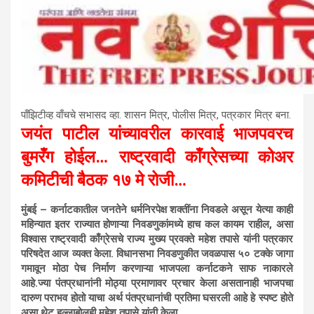
पाँझिटीव्ह वाँचचे सभासद व्हा. शासन मित्र, पाेलीस मित्र, पत्रकार मित्र बना.
जयंत पाटील यांच्यावरील कारवाई भाजपवरच
बुमरँग होईल… राष्ट्रवादी काँग्रेसच्या कोअर
कमिटीची बैठक १७ मे रोजी…
मुंबई – कर्नाटकातील जनतेने धर्मनिरपेक्ष शक्तींना निवडले असून येत्या काही
महिन्यात इतर राज्यात होणाऱ्या निवडणुकांमध्ये हाच कल कायम राहील, असा
विश्वास राष्ट्रवादी काँग्रेसचे राज्य मुख्य प्रवक्ते महेश तपासे यांनी पत्रकार
परिषदेत आज व्यक्त केला. विधानसभा निवडणुकीत जवळपास ५० टक्के जागा
गमावून मोठा पेच निर्माण करणाऱ्या भाजपला कर्नाटकने साफ नाकारले
आहे.ज्या पंतप्रधानांनी मोठ्या प्रमाणावर प्रचार केला असतानाही भाजपचा
दारुण पराभव होतो याचा अर्थ पंतप्रधानांची प्रतिमा घसरली आहे हे स्पष्ट होते
असा थेट हल्लाबोलही महेश तपासे यांनी केला.