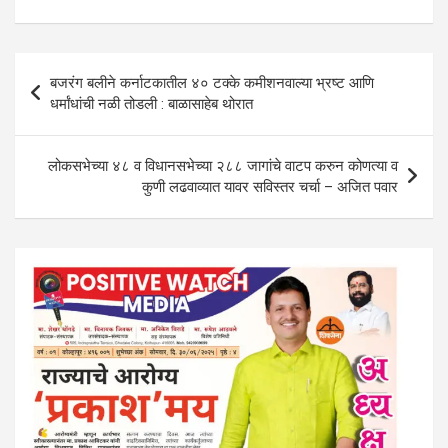
s
b
er
dI
gr
e
A
o
n
a
Post
p
o
m
बजरंग बलीने कर्नाटकातील ४० टक्के कमीशनवाल्या भ्रष्ट आणि
navigation
धर्मांधांची नळी तोडली : बाळासाहेब थोरात
p
k
लोकसभेच्या ४८ व विधानसभेच्या २८८ जागांचे वाटप करुन कोणत्या व
कुणी लढवाव्यात यावर सविस्तर चर्चा – अजित पवार