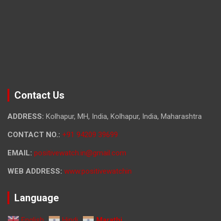
Contact Us
ADDRESS:
Kolhapur, MH, India, Kolhapur, India, Maharashtra
CONTACT NO.:
+91 94209 39699
EMAIL:
positivewatch.in@gmail.com
WEB ADDRESS:
www.positivewatchin
Language
English
Hindi
Marathi