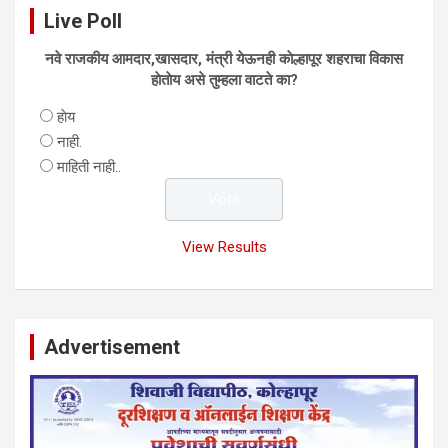
Live Poll
नवे राजकीय आमदार,खासदार, मंत्री येऊनही काेल्हापूर शहराचा विकास
हाेताेय असे तुम्हला वाटते का?
हाेय
नाही.
माहिती नाही..
View Results
Advertisement