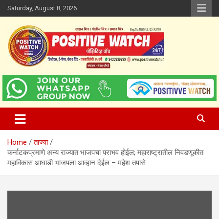
Skip
Saturday, August 8, 2026
to
content
www.positivewatch.in
Positive Watch
Home
ताज्या
कर्नाटकप्रमाणे अन्य राज्यात भाजपचा पराभव होईल; महाराष्ट्रातील निवडणूकीत
महाविकास आघाडी भाजपला आव्हान देईल – महेश तपासे