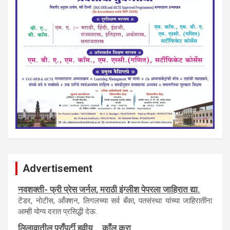
Advertisement
नवशक्ती- फ्री प्रेस जर्नल, मराठी इंग्लीश पेपरला जाहिरात द्या.
टेंडर, नाेटीस, आँक्शन, लिगलच्या सर्व बँका, पतसंस्था यांच्या जाहिरातींना
आम्ही याेग्य दरात प्रसिद्धी देऊ.
लिलावातील प्राँपर्टी हवीय... काँल करा.