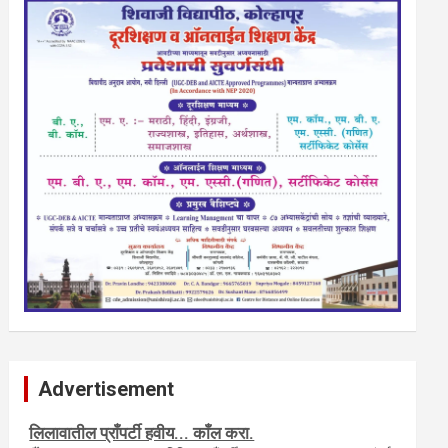
Advertisement
नवशक्ती- फ्री प्रेस जर्नल, मराठी इंग्लीश पेपरला जाहिरात द्या.
टेंडर, नाेटीस, आँक्शन, लिगलच्या सर्व बँका, पतसंस्था यांच्या जाहिरातींना