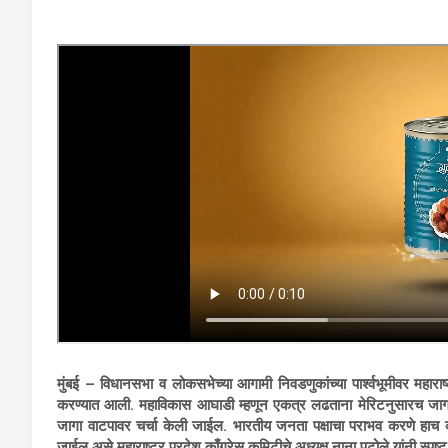
मुंबई – विधानसभा व लोकसभेच्या आगामी निवडणुकांच्या पार्श्वभूमीवर महाराष्ट
करण्यात आली. महाविकास आघाडी म्हणून एकत्र लढताना मेरिटनुसारच जाग
जागा वाटपावर चर्चा केली जाईल. भारतीय जनता पक्षाचा पराभव करणे हाच काँ
जाईल,असे महाराष्ट्र प्रदेश काँग्रेस कमिटीचे अध्यक्ष नाना पटोले यांनी स्पष्ट