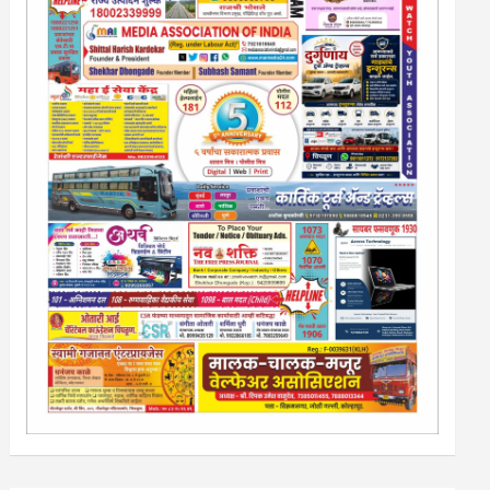
आपली जाहिरात पब्लिश करू. माेबा. 9420939699
नवशक्ती- फ्री प्रेस जर्नल, मराठी इंग्लीश पेपरला जाहिरात द्या.
टेंडर, नाेटीस, आँक्शन, लिगलच्या सर्व बँका, पतसंस्था यांच्या जाहिरातींना
आम्ही याेग्य दरात प्रसिद्धी देऊ.