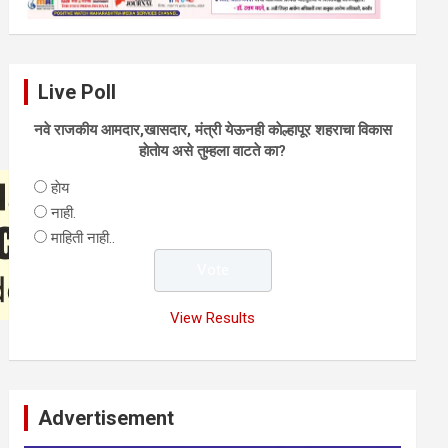
Live Poll
नवे राजकीय आमदार,खासदार, मंत्री येऊनही काेल्हापूर शहराचा विकास
हाेताेय असे तुम्हला वाटते का?
हाेय
नाही.
माहिती नाही..
View Results
Advertisement