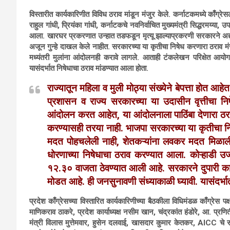
विस्तारीत कार्यकारिणीत विविध ठराव मांडून मंजुर केले.
कर्नाटकमध्ये काँग्रेसल
राहुल गांधी, प्रियंका गांधी, कर्नाटकचे नवनिर्वाचित मुख्यमंत्री सिद्धरमय्या,
आला. खारघर प्रकरणात उन्हात तडफडून मृत्यू झाल्याप्रकरणी सरकारने अद्
अजून गुन्हे दाखल केले नाहीत. सरकारच्या या कृतीचा निषेध करणारा ठराव मंजू
मध्यंतरी मुलांना आंदोलनही करावे लागले. आताही टंकलेखन परिक्षेत आयो
यासंदर्भात निषेधाचा ठराव मांडण्यात आला होता.
राज्यातून महिला व मुली मोठ्या संख्येने बेपत्ता होत आ
प्रशासन व राज्य सरकारच्या या उदासीन वृत्तीचा नि
आंदोलन करत आहेत, या आंदोलनाला पाठिंबा देणारा ठरा
करण्यासही तरया नाही. भाजपा सरकारच्या या कृतीचा न
मदत पोहचलेली नाही, शेतकऱ्यांना लवकर मदत मिळाली
धोरणाच्या निषेधाचा ठराव करण्यात आला. कोऱ्हाडी उर्ज
१२.३० वाजता ठेवण्यात आली आहे. सरकारने दुपारी 
मोडत आहे. ही जनसुनावणी संध्याकाळी घ्यावी. यासंदर्भ
प्रदेश काँग्रेसच्या विस्तारित कार्यकारिणीच्या बैठकीला विधिमंडळ काँग्रेस पक्
माणिकराव ठाकरे, प्रदेश कार्याध्यक्ष नसीम खान, चंद्रकांत हंडोरे, आ. प्रण
मंत्री विलास मुत्तेमवार, हुसेन दलवाई, खासदार कुमार केतकर, AICC चे 