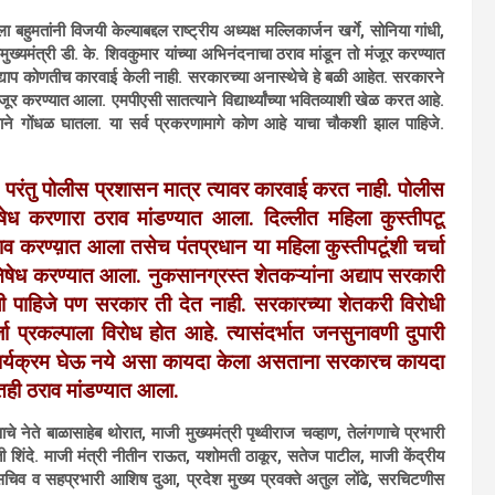
ा बहुमतांनी विजयी केल्याबद्दल राष्ट्रीय अध्यक्ष मल्लिकार्जन खर्गे, सोनिया गांधी,
 उपमुख्यमंत्री डी. के. शिवकुमार यांच्या अभिनंदनाचा ठराव मांडून तो मंजूर करण्यात
याप कोणतीच कारवाई केली नाही. सरकारच्या अनास्थेचे हे बळी आहेत. सरकारने
र करण्यात आला. एमपीएसी सातत्याने विद्यार्थ्यांच्या भवितव्याशी खेळ करत आहे.
गाने गोंधळ घातला. या सर्व प्रकरणामागे कोण आहे याचा चौकशी झाल पाहिजे.
हेत परंतु पोलीस प्रशासन मात्र त्यावर कारवाई करत नाही. पोलीस
षेध करणारा ठराव मांडण्यात आला. दिल्लीत महिला कुस्तीपटू
व करण्य़ात आला तसेच पंतप्रधान या महिला कुस्तीपटूंशी चर्चा
िषेध करण्यात आला. नुकसानग्रस्त शेतकऱ्यांना अद्याप सरकारी
 पाहिजे पण सरकार ती देत नाही. सरकारच्या शेतकरी विरोधी
ा प्रकल्पाला विरोध होत आहे. त्यासंदर्भात जनसुनावणी दुपारी
कार्यक्रम घेऊ नये असा कायदा केला असताना सरकारच कायदा
ातही ठराव मांडण्यात आला.
षाचे नेते बाळासाहेब थोरात, माजी मुख्यमंत्री पृथ्वीराज चव्हाण, तेलंगणाचे प्रभारी
िती शिंदे. माजी मंत्री नीतीन राऊत, यशोमती ठाकूर, सतेज पाटील, माजी केंद्रीय
सचिव व सहप्रभारी आशिष दुआ, प्रदेश मुख्य प्रवक्ते अतुल लोंढे, सरचिटणीस