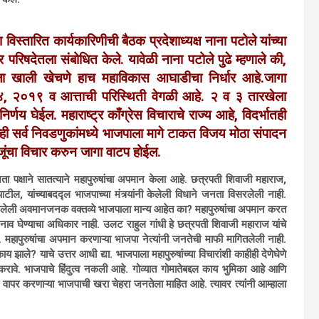
 विस्तारित कार्यकारिणीची बैठक प्रदेशाध्यक्ष नाना पटोले यांच्या
 परिषदेतला संबोधित केले. यावेळी नाना पटोले पुढे म्हणाले की,
ला खाली खेचणे हाच महाविकास आघाडीचा निर्धार आहे.जागा
, २०१९ व आत्ताची परिस्थिती वेगळी आहे. २ व ३ तारखेला
िर्णय घेईल. महाराष्ट्र काँग्रेस विचाराचे राज्य आहे, विदर्भातही
्ही सर्व निवडणुकांमध्ये भाजपाला मागे टाकत विजय मोठा संपादन
ाजूंचा विचार करुन जागा वाटप होईल.
ा पक्षाने सातत्याने महापुरुषांचा अपमान केला आहे. छत्रपती शिवाजी महाराज,
ाटील, यांच्याबदद्ल भाजपाच्या मंत्र्यांनी केलेली विधाने जनता विसरलेली नाही.
 केलेली अवमानजनक वक्तव्ये भाजपाला मान्य आहेत का? महापुरुषांचा अपमान करत
ाव घेण्याचा अधिकार नाही. उलट राहुल गांधी हे छत्रपती शिवाजी महाराज यांचे
हापुरुषांचा अपमान करणाऱ्या भाजपा नेत्यांनी जनतेची माफी मागितलेली नाही.
 काय झाले? याचे उत्तर आधी द्या. भाजपाला महापुरुषांच्या विचारांशी काहीही देणेघेणे
द करावे. भाजपाचे हिंदुत्व नकली आहे. गोव्यात गोमातेबद्दल काय भुमिका आहे आणि
वाचा वापर करणाऱ्या भाजपाची खरा चेहरा जनतेला माहित आहे. त्यावर त्यांनी आम्हाला