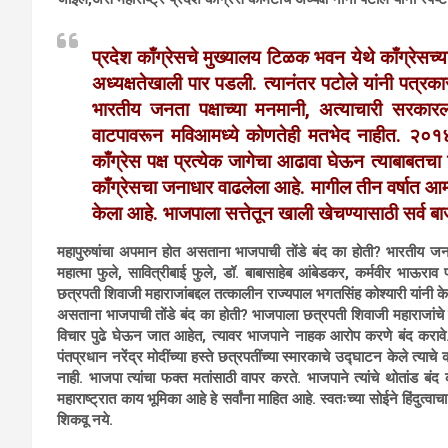
प्रदेश काँग्रेसचे मुख्यालय टिळक भवन येथे काँग्रेसच्या
अध्यक्षतेखाली पार पडली. त्यानंतर पटोले यांनी पत्रकार
भारतीय जनता पक्षाच्या मनमानी, अत्याचारी सरकार
वाटपावरून मविआमध्ये कोणतेही मतभेद नाहीत. २०१४
काँग्रेस पक्ष प्रत्येक जागेचा आढावा घेऊन त्याबाबतचा न
काँग्रेसचा जनाधार वाढलेला आहे. मागील तीन वर्षात आम
केला आहे. भाजपाला सत्तेतून खाली खेचण्यासाठी सर्व ब
महापुरुषांचा अपमान होत असताना भाजपाची तोंडे बंद का होती?
भारतीय जनत
महात्मा फुले, सावित्रीबाई फुले, डॉ. बाबासाहेब आंबेडकर, कर्मवीर भाऊराव प
छत्रपती शिवाजी महाराजांबद्दल तत्कालीन राज्यपाल भगतसिंह कोश्यारी यांनी
असताना भाजपाची तोंडे बंद का होती? भाजपाला छत्रपती शिवाजी महाराजांचे न
विचार पुढे घेऊन जात आहेत, त्यावर भाजपाने नाहक आरोप करणे बंद करावे. म
पंतप्रधान नरेंद्र मोदींच्या हस्ते छत्रपतींच्या स्मारकाचे उद्घाटन केले त्याचे
नाही. भाजपा त्यांचा फक्त मतांसाठी वापर करते. भाजपाने त्यांचे थोतांड बं
महाराष्ट्रात काय भूमिका आहे हे सर्वांना माहित आहे. स्वतःच्या सोईने हिंदुत्
शिकवू नये.