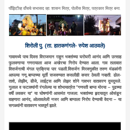
पाँझिटीव्ह वाँचचे सभासद व्हा. शासन मित्र, पाेलीस मित्र, पत्रकार मित्र बना.
शिरोली पु. (ता. हातकणंगले- रुपेश आठवले)
गावामध्ये पाच दिवस विराजमान राहून भक्तांच्या घरोघरी आनंद आणि उत्साह
फुलवणाऱ्या गणरायाला आज अखेरचा निरोप देण्यात आला. गाव तलावात
विसर्जनाची मंगल प्रक्रिया पार पडली.
विसर्जन मिरवणुकीत तरुण मंडळांनी
आपल्या गणू बाप्पाच्या मूर्ती सजवण्यात कसलीही कसर ठेवली नव्हती. ढोल-
ताशे, लेझीम, डीजे, लाईट्स आणि लेझर शोने गावभर वातावरण दुमदुमले.
गुलाल व फटाक्यांनी रंगलेल्या या शोभायात्रेत “गणपती बाप्पा मोरया – पुढच्या
वर्षी लवकर या” या घोषणांनी आसमंत गाजला. भक्तांच्या हृदयातून ओसंडून
वाहणारा आनंद, ओलावलेली नजर आणि बाप्पाला निरोप देण्याची वेदना – या
सगळ्यांनी वातावरण भावपूर्ण झाले.