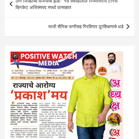
ठाणे जिल्ह्याचा विजयाचा झेंडा : १७ वर्षांखालील राज्यस्तरीय टेनिस
navigation
क्रिकेट अजिंक्यपद स्पर्धा उत्साहात
माजी सैनिक पत्नीसह गिरविणार दूरशिक्षणाचे धडे