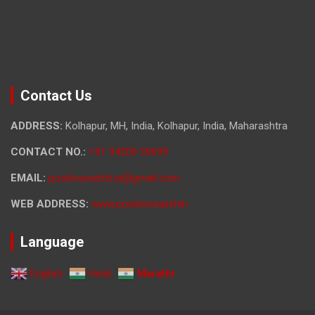
Contact Us
ADDRESS:
Kolhapur, MH, India, Kolhapur, India, Maharashtra
CONTACT NO.:
+91 94209 39699
EMAIL:
positivewatch.in@gmail.com
WEB ADDRESS:
www.positivewatchin
Language
English
Hindi
Marathi