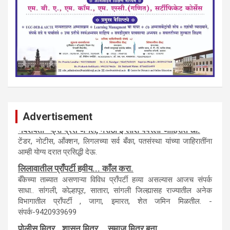
Advertisement
नवशक्ती- फ्री प्रेस जर्नल, मराठी इंग्लीश पेपरला जाहिरात द्या.
टेंडर, नाेटीस, आँक्शन, लिगलच्या सर्व बँका, पतसंस्था यांच्या जाहिरातींना
आम्ही याेग्य दरात प्रसिद्धी देऊ.
लिलावातील प्राँपर्टी हवीय... काँल करा.
बँकेच्या ताब्यात असणाऱ्या विविध प्राँपर्टी हव्या असल्यास आजच संपर्क
साधा.. सांगली, काेल्हापूर, सातारा, सांगली जिल्ह्यासह राज्यातील अनेक
विभागातील प्राँपर्टी , जागा, इमारत, शेत जमिन मिळतील. -
संपर्क-9420939699