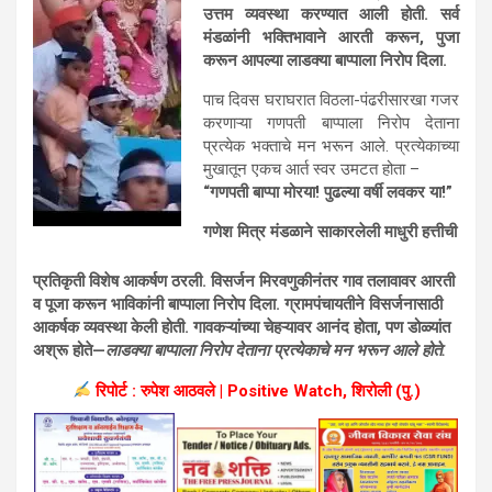
उत्तम व्यवस्था करण्यात आली होती. सर्व
मंडळांनी भक्तिभावाने आरती करून, पुजा
करून आपल्या लाडक्या बाप्पाला निरोप दिला.
पाच दिवस घराघरात विठला-पंढरीसारखा गजर
करणाऱ्या गणपती बाप्पाला निरोप देताना
प्रत्येक भक्ताचे मन भरून आले. प्रत्येकाच्या
मुखातून एकच आर्त स्वर उमटत होता –
“गणपती बाप्पा मोरया! पुढल्या वर्षी लवकर या!”
गणेश मित्र मंडळाने साकारलेली माधुरी हत्तीची
प्रतिकृती विशेष आकर्षण ठरली. विसर्जन मिरवणुकीनंतर गाव तलावावर आरती
व पूजा करून भाविकांनी बाप्पाला निरोप दिला. ग्रामपंचायतीने विसर्जनासाठी
आकर्षक व्यवस्था केली होती. गावकऱ्यांच्या चेहऱ्यावर आनंद होता, पण डोळ्यांत
अश्रू होते—
लाडक्या बाप्पाला निरोप देताना प्रत्येकाचे मन भरून आले होते.
रिपोर्ट : रुपेश आठवले | Positive Watch, शिरोली (पु.)