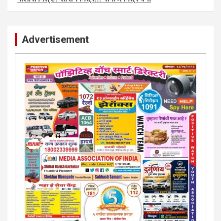
पाेलीस मित्र.. शासन मित्र... समाज मित्र बना
पाँझिटीव्ह वाँच युथ असाेशिएनची संकल्पना-पाेलीस मित्र... शासन मित्र...
समाज मित्र चे सभासद बना.. संपर्क अनिकेत बिराडे-8262891115
Advertisement
कायदेशीर सल्ला या मार्गदर्शन पाहिजे. संपर्क साधा-
परिस्थितीनुसार तुम्ही जर आर्थिक, शैक्षणिक, सामाजिक समस्या, गुन्हेगारी,
शारीरीक त्रास, फसवणूक सारख्या प्रकरणात अडकला असाल, काेर्टाची
पायरी चढला असाल तर चिंता नकाे.. आम्ही मदत करू. मार्गदर्शन करू,
कायदेशीर सल्ला देऊ. - आजच संपर्क साधा- भारत साेनुले-8888207374
या AD सतिश कुंभार -9860944728
मराठी.. इंग्रजी पेपरला जाहिरात द्यायची संपर्क साधा..
मराठी इंग्रजी दैनिकासाठी जिल्हा, राज्य आवृत्तीसाठी जाहिराती स्विकारल्या
जातील. नवशक्ती, फ्री प्रेस जर्नल साठी तुम्हीही तुमच्या नाेटीस द्या. बँक,
13/213/4 सेल्स , डिमांड नाेटीस इतरांच्यापेक्षा वाजवी दरात आम्ही आपली
जाहिरात पब्लिश करू. माेबा. 9420939699