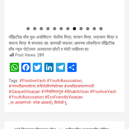
0
1
2
पाँझिटीव्ह वाँच युथ असाेशिएन: पाेलीस मित्र, शासन मित्र, पत्रकार मित्र व
समाज मित्र चे सभासद व्हा. बारमाही सवलत..आमच्या लाेकप्रिय पाँझिटीव्ह
वाँच न्यूज पाेर्टलवर अल्पदरात छाेटी व माेठी जाहिरात द्या.
Post Views:
289
W
F
T
Li
T
S
h
a
wi
n
el
h
Tags:
#PositiveVach #YouthAssociation
,
at
ce
tt
ke
e
ar
#गणपतीबाप्पामोरया #शिरोलीगणेशोत्सव #पाचदिवसांचागणपती
#GanpatiVisarjan #गणेशमिरवणूक #BhaktiUtsav #PositiveVach
s
b
er
dI
gr
e
#YouthAssociation #EcoFriendlyVisarjan
A
o
n
a
,
ता. हातकणंगले- रुपेश आठवले)
,
शिरोली पु.
p
o
m
p
k
Post