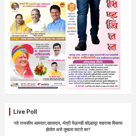
Live Poll
नवे राजकीय आमदार,खासदार, मंत्री येऊनही काेल्हापूर शहराचा विकास
हाेताेय असे तुम्हला वाटते का?