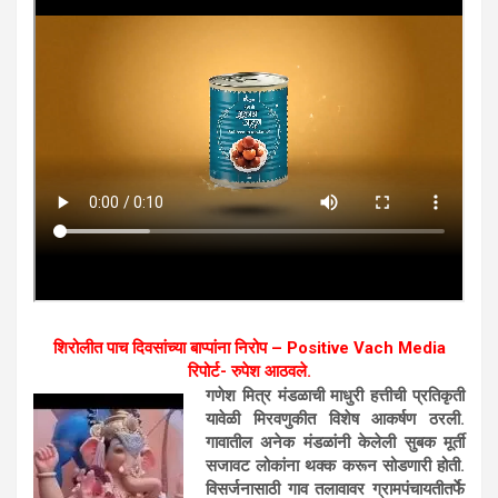
शिरोलीत पाच दिवसांच्या बाप्पांना निरोप – Positive Vach Media
रिपोर्ट- रुपेश आठवले.
गणेश मित्र मंडळाची माधुरी हत्तीची प्रतिकृती
यावेळी मिरवणुकीत विशेष आकर्षण ठरली.
गावातील अनेक मंडळांनी केलेली सुबक मूर्ती
सजावट लोकांना थक्क करून सोडणारी होती.
विसर्जनासाठी गाव तलावावर ग्रामपंचायतीतर्फे