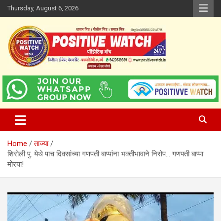
Skip
Thursday, August 6, 2026
to
content
www.positivewatch.in
Positive Watch
Home
ताज्या
शिरोली पु. येथे पाच दिवसांच्या गणपती बाप्पांना भक्तीभावाने निरोप… गणपती बाप्पा
मोरया!