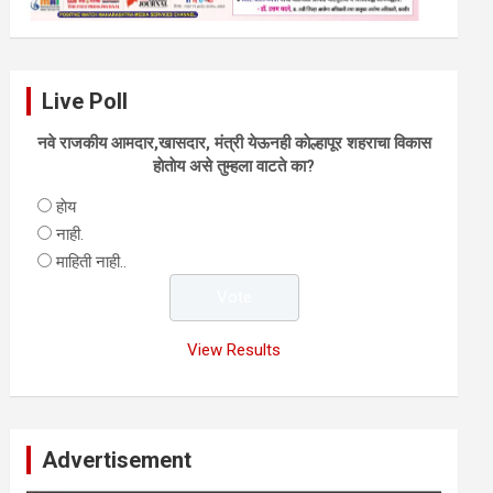
Live Poll
नवे राजकीय आमदार,खासदार, मंत्री येऊनही काेल्हापूर शहराचा विकास
हाेताेय असे तुम्हला वाटते का?
हाेय
नाही.
माहिती नाही..
View Results
Advertisement