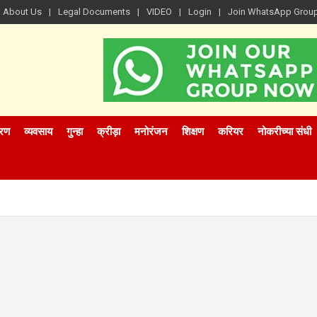
About Us
Legal Documents
VIDEO
Login
Join WhatsApp Grou
रण
व्यवसाय
गुन्हा
क्रीड़ा
मनोरंजन
शिक्षण
करियर
नोकरीच्या संधी