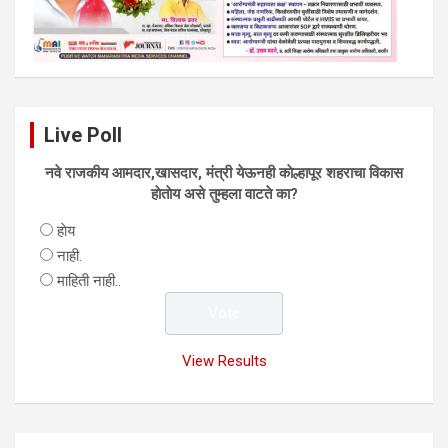
Live Poll
नवे राजकीय आमदार,खासदार, मंत्री येऊनही काेल्हापूर शहराचा विकास
हाेताेय असे तुम्हला वाटते का?
हाेय
नाही.
माहिती नाही..
View Results