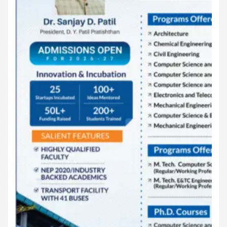
पाेलीस मित्र.. शासन मित्र... समाज मित्र बना
पाँझिटीव्ह वाँच युथ असाेशिएनची संकल्पना-पाेलीस मित्र... शासन मित्र...
समाज मित्र चे सभासद बना.. संपर्क अनिकेत बिराडे-8262891115