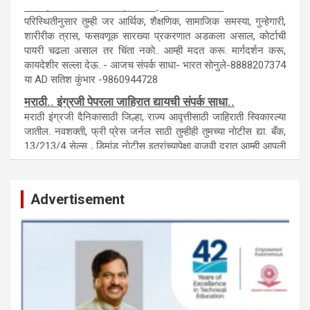
कायदेशीर सल्ला या मार्गदर्शन पाहिजे. संपर्क साधा-
परिस्थितीनुसार तुम्ही जर आर्थिक, शैक्षणिक, सामाजिक समस्या, गुन्हेगारी,
शारीरीक त्रास, फसवणूक सारख्या प्रकरणात अडकला असाल, काेर्टाची
पायरी चढला असाल तर चिंता नकाे.. आम्ही मदत करू. मार्गदर्शन करू,
कायदेशीर सल्ला देऊ. - आजच संपर्क साधा- भारत साेनुले-8888207374
या AD सतिश कुंभार -9860944728
मराठी.. इंग्रजी पेपरला जाहिरात द्यायची संपर्क साधा..
मराठी इंग्रजी दैनिकासाठी जिल्हा, राज्य आवृत्तीसाठी जाहिराती स्विकारल्या
जातील. नवशक्ती, फ्री प्रेस जर्नल साठी तुम्हीही तुमच्या नाेटीस द्या. बँक,
13/213/4 सेल्स , डिमांड नाेटीस इतरांच्यापेक्षा वाजवी दरात आम्ही आपली
जाहिरात पब्लिश करू. माेबा. 9420939699
नवशक्ती- फ्री प्रेस जर्नल, मराठी इंग्लीश पेपरला जाहिरात द्या.
Advertisement
टेंडर, नाेटीस, आँक्शन, लिगलच्या सर्व बँका, पतसंस्था यांच्या जाहिरातींना
आम्ही याेग्य दरात प्रसिद्धी देऊ.
लिलावातील प्राँपर्टी हवीय... काँल करा.
बँकेच्या ताब्यात असणाऱ्या विविध प्राँपर्टी हव्या असल्यास आजच संपर्क
साधा.. सांगली, काेल्हापूर, सातारा, सांगली जिल्ह्यासह राज्यातील अनेक
विभागातील प्राँपर्टी , जागा, इमारत, शेत जमिन मिळतील. -
संपर्क-9420939699