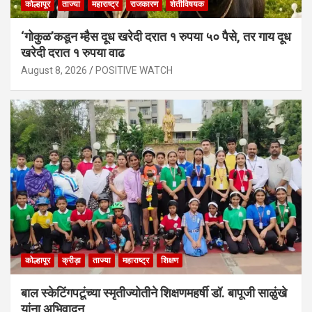
कोल्हापूर
ताज्या
महाराष्ट्र
राजकारण
शेतीविषयक
‘गोकुळ’कडून म्हैस दूध खरेदी दरात १ रुपया ५० पैसे, तर गाय दूध
खरेदी दरात १ रुपया वाढ
August 8, 2026
POSITIVE WATCH
कोल्हापूर
क्रीड़ा
ताज्या
महाराष्ट्र
शिक्षण
बाल स्केटिंगपटूंच्या स्मृतीज्योतीने शिक्षणमहर्षी डॉ. बापूजी साळुंखे
यांना अभिवादन