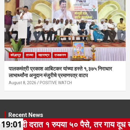
कोल्हापूर
ताज्या
महाराष्ट्र
राजकारण
पालकमंत्री प्रकाश आबिटकर यांच्या हस्ते १,३७५ निराधार
लाभार्थ्यांना अनुदान मंजुरीचे प्रमाणपत्र वाटप
August 8, 2026
POSITIVE WATCH
Recent News
रुपया ५० पैसे, तर गाय दूध खरेदी दरात १ रुपय
19:01
‘गोकुळ’कडून म्हैस दूध खरेदी दरात १ रुपया ५० पैसे, तर गाय दूध खरेदी दरात १