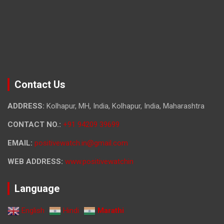
Contact Us
ADDRESS:
Kolhapur, MH, India, Kolhapur, India, Maharashtra
CONTACT NO.:
+91 94209 39699
EMAIL:
positivewatch.in@gmail.com
WEB ADDRESS:
www.positivewatchin
Language
English
Hindi
Marathi