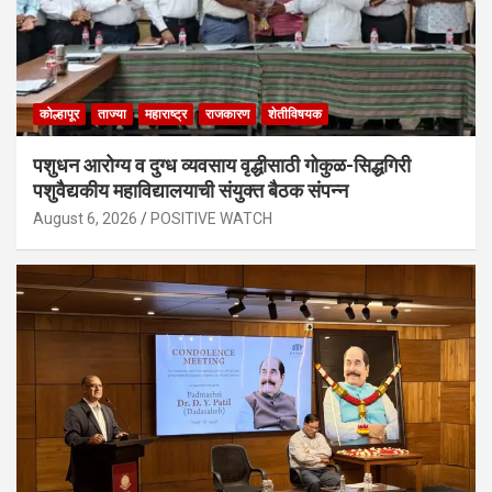
कोल्हापूर
ताज्या
महाराष्ट्र
राजकारण
शेतीविषयक
पशुधन आरोग्य व दुग्ध व्यवसाय वृद्धीसाठी गोकुळ-सिद्धगिरी
पशुवैद्यकीय महाविद्यालयाची संयुक्त बैठक संपन्न
August 6, 2026
POSITIVE WATCH