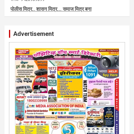
संपर्क-9420939699
पाेलीस मित्र.. शासन मित्र... समाज मित्र बना
पाँझिटीव्ह वाँच युथ असाेशिएनची संकल्पना-पाेलीस मित्र... शासन मित्र...
समाज मित्र चे सभासद बना.. संपर्क अनिकेत बिराडे-8262891115
Advertisement
कायदेशीर सल्ला या मार्गदर्शन पाहिजे. संपर्क साधा-
परिस्थितीनुसार तुम्ही जर आर्थिक, शैक्षणिक, सामाजिक समस्या, गुन्हेगारी,
शारीरीक त्रास, फसवणूक सारख्या प्रकरणात अडकला असाल, काेर्टाची
पायरी चढला असाल तर चिंता नकाे.. आम्ही मदत करू. मार्गदर्शन करू,
कायदेशीर सल्ला देऊ. - आजच संपर्क साधा- भारत साेनुले-8888207374
या AD सतिश कुंभार -9860944728
मराठी.. इंग्रजी पेपरला जाहिरात द्यायची संपर्क साधा..
मराठी इंग्रजी दैनिकासाठी जिल्हा, राज्य आवृत्तीसाठी जाहिराती स्विकारल्या
जातील. नवशक्ती, फ्री प्रेस जर्नल साठी तुम्हीही तुमच्या नाेटीस द्या. बँक,
13/213/4 सेल्स , डिमांड नाेटीस इतरांच्यापेक्षा वाजवी दरात आम्ही आपली
जाहिरात पब्लिश करू. माेबा. 9420939699