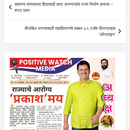
A
o
n
a
सामान्य माणसाच्या हितासाठी कष्ट करणाऱ्यांचे राज्य निर्माण करूया –
p
o
m
navigation
शरद पवार
p
k
वीजबिल भरण्यासाठी महावितरणचे तब्बल ६५ टक्के वीजग्राहक
‘ऑनलाइन’