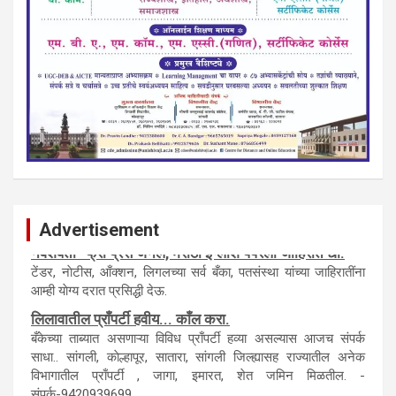
Advertisement
नवशक्ती- फ्री प्रेस जर्नल, मराठी इंग्लीश पेपरला जाहिरात द्या.
टेंडर, नाेटीस, आँक्शन, लिगलच्या सर्व बँका, पतसंस्था यांच्या जाहिरातींना
आम्ही याेग्य दरात प्रसिद्धी देऊ.
लिलावातील प्राँपर्टी हवीय... काँल करा.
बँकेच्या ताब्यात असणाऱ्या विविध प्राँपर्टी हव्या असल्यास आजच संपर्क
साधा.. सांगली, काेल्हापूर, सातारा, सांगली जिल्ह्यासह राज्यातील अनेक
विभागातील प्राँपर्टी , जागा, इमारत, शेत जमिन मिळतील. -