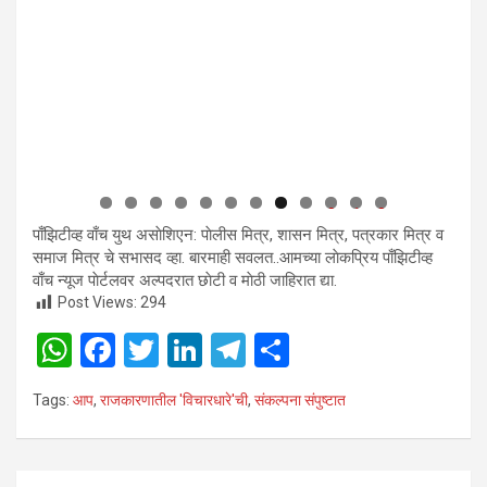
0
1
2
पाँझिटीव्ह वाँच युथ असाेशिएन: पाेलीस मित्र, शासन मित्र, पत्रकार मित्र व
समाज मित्र चे सभासद व्हा. बारमाही सवलत..आमच्या लाेकप्रिय पाँझिटीव्ह
वाँच न्यूज पाेर्टलवर अल्पदरात छाेटी व माेठी जाहिरात द्या.
Post Views:
294
W
F
T
Li
T
S
h
a
wi
n
el
h
Tags:
आप
,
राजकारणातील 'विचारधारे'ची
,
संकल्पना संपुष्टात
at
ce
tt
ke
e
ar
s
b
er
dI
gr
e
Post