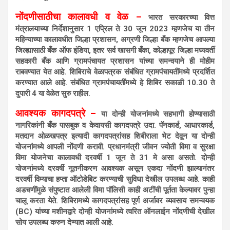
नोंदणीसाठीचा कालावधी व वेळ –
भारत सरकारच्या वित्त
मंत्रालयाच्या निर्देशानुसार 1 एप्रिल ते 30 जून 2023 म्हणजेच या तीन
महिन्याच्या कालावधीत जिल्हा प्रशासन, अग्रणी जिल्हा बँक म्हणजेच आपल्या
जिल्ह्यासाठी बँक ऑफ इंडिया, इतर सर्व खासगी बँका, कोल्हापूर जिल्हा मध्यवर्ती
सहकारी बँक आणि ग्रामपंचायत प्रशासन यांच्या समन्वयाने ही मोहीम
राबवण्यात येत आहे. शिबिराचे वेळापत्रक संबंधित ग्रामपंचायतींमध्ये प्रदर्शित
करण्यात आले आहे. संबंधित ग्रामपंचायतींमध्ये हे शिबिर सकाळी 10.30 ते
दुपारी 4 या वेळेत सुरु राहील.
आवश्यक कागदपत्रे –
या दोन्ही योजनांमध्ये सहभागी होण्यासाठी
नागरिकांनी बँक पासबुक व केवायसी कागदपत्रे उदा. पॅनकार्ड, आधारकार्ड,
मतदान ओळखपत्र इत्यादी कागदपत्रांसह शिबीराला भेट देवून या दोन्ही
योजनांमध्ये आपली नोंदणी करावी. प्रधानमंत्री जीवन ज्योती विमा व सुरक्षा
विमा योजनेचा कालावधी दरवर्षी 1 जून ते 31 मे असा असतो. दोन्ही
योजनांमध्ये दरवर्षी नूतनीकरण आवश्यक असून एकदा नोंदणी झाल्यानंतर
दरवर्षी विम्याचा हप्ता ऑटोडेबिट करण्याची सुविधा देखील उपलब्ध आहे. काही
अडचणींमुळे संपुष्टात आलेली विमा पॉलिसी काही अटींची पूर्तता केल्यावर पुन्हा
चालू करता येते. शिबिरामध्ये कागदपत्रांसह पूर्ण अर्जावर व्यवसाय समन्वयक
(BC) यांच्या मशीनद्वारे दोन्ही योजनांमध्ये त्वरित ऑनलाईन नोंदणीची देखील
सोय उपलब्ध करुन देण्यात आली आहे.