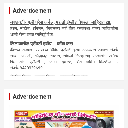
Advertisement
नवशक्ती- फ्री प्रेस जर्नल, मराठी इंग्लीश पेपरला जाहिरात द्या.
टेंडर, नाेटीस, आँक्शन, लिगलच्या सर्व बँका, पतसंस्था यांच्या जाहिरातींना
आम्ही याेग्य दरात प्रसिद्धी देऊ.
लिलावातील प्राँपर्टी हवीय... काँल करा.
बँकेच्या ताब्यात असणाऱ्या विविध प्राँपर्टी हव्या असल्यास आजच संपर्क
साधा.. सांगली, काेल्हापूर, सातारा, सांगली जिल्ह्यासह राज्यातील अनेक
विभागातील प्राँपर्टी , जागा, इमारत, शेत जमिन मिळतील. -
संपर्क-9420939699
पाेलीस मित्र.. शासन मित्र... समाज मित्र बना
पाँझिटीव्ह वाँच युथ असाेशिएनची संकल्पना-पाेलीस मित्र... शासन मित्र...
समाज मित्र चे सभासद बना.. संपर्क अनिकेत बिराडे-8262891115
Advertisement
कायदेशीर सल्ला या मार्गदर्शन पाहिजे. संपर्क साधा-
परिस्थितीनुसार तुम्ही जर आर्थिक, शैक्षणिक, सामाजिक समस्या, गुन्हेगारी,
शारीरीक त्रास, फसवणूक सारख्या प्रकरणात अडकला असाल, काेर्टाची
पायरी चढला असाल तर चिंता नकाे.. आम्ही मदत करू. मार्गदर्शन करू,
कायदेशीर सल्ला देऊ. - आजच संपर्क साधा- भारत साेनुले-8888207374