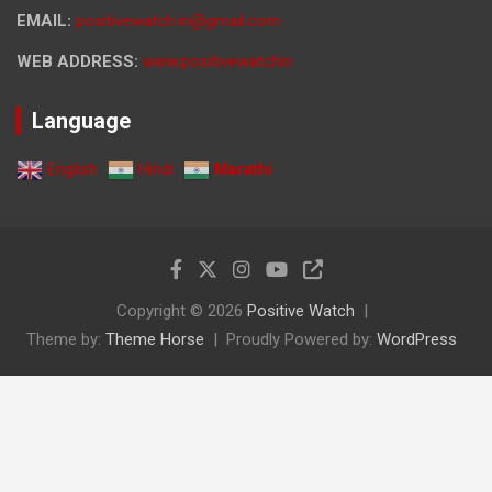
EMAIL:
positivewatch.in@gmail.com
WEB ADDRESS:
www.positivewatchin
Language
English
Hindi
Marathi
Copyright © 2026
Positive Watch
Theme by:
Theme Horse
Proudly Powered by:
WordPress