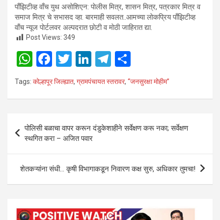
पाँझिटीव्ह वाँच युथ असाेशिएन: पाेलीस मित्र, शासन मित्र, पत्रकार मित्र व
समाज मित्र चे सभासद व्हा. बारमाही सवलत..आमच्या लाेकप्रिय पाँझिटीव्ह
वाँच न्यूज पाेर्टलवर अल्पदरात छाेटी व माेठी जाहिरात द्या.
Post Views:
349
W
F
T
Li
T
S
h
a
wi
n
el
h
Tags:
कोल्हापूर जिल्ह्यात
,
ग्रामपंचायत स्तरावर
,
“जनसुरक्षा मोहीम”
at
ce
tt
ke
e
ar
s
b
er
dI
gr
e
A
o
n
a
Post
पोलिसी बळाचा वापर करून दंडुकेशाहीने सर्वेक्षण करू नका; सर्वेक्षण
p
o
m
navigation
स्थगित करा – अजित पवार
p
k
शेतकऱ्यांना संधी… कृषी विभागाकडून निवारण कक्ष सुरु, अधिकार तुमचा!