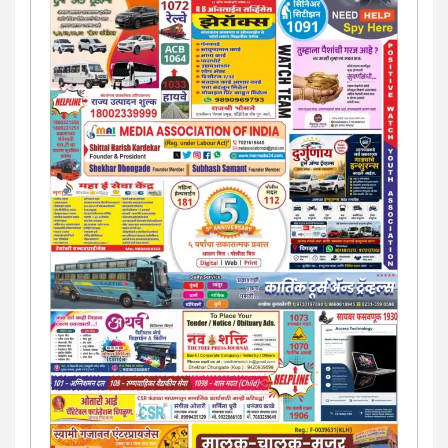
या AD सतिश कुंभार -9860944728
मराठी.. इंग्रजी पेपरला जाहिरात द्यायची संपर्क साधा..
मराठी इंग्रजी दैनिकासाठी जिल्हा, राज्य आवृत्तीसाठी जाहिराती स्विकारल्या
जातील. नवशक्ती, फ्री प्रेस जर्नल साठी तुम्हीही तुमच्या नाेटीस द्या. बँक,
13/213/4 सेल्स , डिमांड नाेटीस इतरांच्यापेक्षा वाजवी दरात आम्ही आपली
जाहिरात पब्लिश करू. माेबा. 9420939699