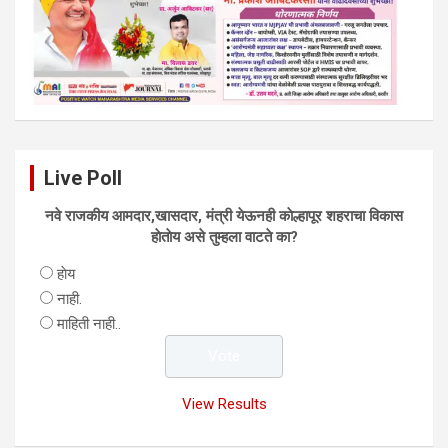
Live Poll
नवे राजकीय आमदार,खासदार, मंत्री येऊनही काेल्हापूर शहराचा विकास
हाेताेय असे तुम्हला वाटते का?
हाेय
नाही.
माहिती नाही..
View Results