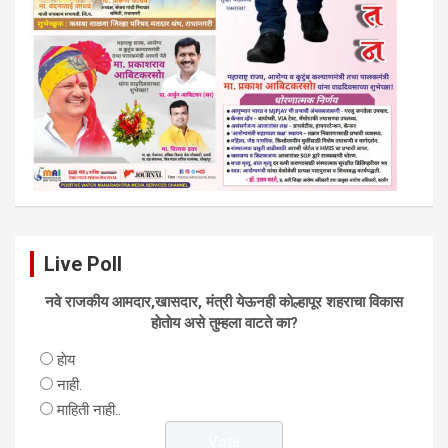
Live Poll
नवे राजकीय आमदार,खासदार, मंत्री येऊनही काेल्हापूर शहराचा विकास
हाेताेय असे तुम्हला वाटते का?
हाेय
नाही.
माहिती नाही..