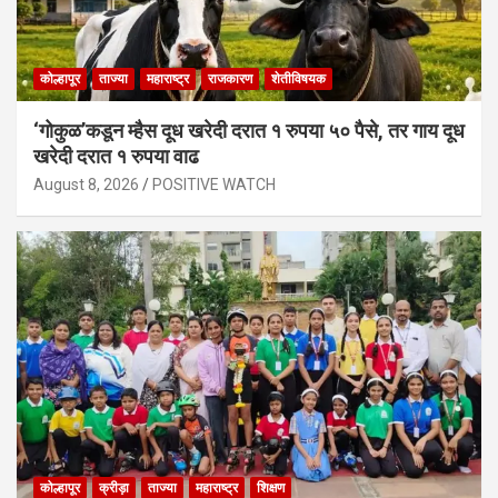
कोल्हापूर
ताज्या
महाराष्ट्र
राजकारण
शेतीविषयक
‘गोकुळ’कडून म्हैस दूध खरेदी दरात १ रुपया ५० पैसे, तर गाय दूध
खरेदी दरात १ रुपया वाढ
August 8, 2026
POSITIVE WATCH
कोल्हापूर
क्रीड़ा
ताज्या
महाराष्ट्र
शिक्षण