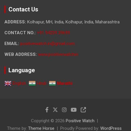
Contact Us
ADDRESS:
Kolhapur, MH, India, Kolhapur, India, Maharashtra
CONTACT NO.:
+91 94209 39699
EMAIL:
positivewatch.in@gmail.com
WEB ADDRESS:
www.positivewatchin
Language
English
Hindi
Marathi
Copyright © 2026
Positive Watch
Theme by:
Theme Horse
Proudly Powered by:
WordPress