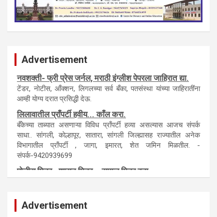
Advertisement
नवशक्ती- फ्री प्रेस जर्नल, मराठी इंग्लीश पेपरला जाहिरात द्या.
टेंडर, नाेटीस, आँक्शन, लिगलच्या सर्व बँका, पतसंस्था यांच्या जाहिरातींना
आम्ही याेग्य दरात प्रसिद्धी देऊ.
लिलावातील प्राँपर्टी हवीय... काँल करा.
बँकेच्या ताब्यात असणाऱ्या विविध प्राँपर्टी हव्या असल्यास आजच संपर्क
साधा.. सांगली, काेल्हापूर, सातारा, सांगली जिल्ह्यासह राज्यातील अनेक
विभागातील प्राँपर्टी , जागा, इमारत, शेत जमिन मिळतील. -
संपर्क-9420939699
पाेलीस मित्र.. शासन मित्र... समाज मित्र बना
पाँझिटीव्ह वाँच युथ असाेशिएनची संकल्पना-पाेलीस मित्र... शासन मित्र...
समाज मित्र चे सभासद बना.. संपर्क अनिकेत बिराडे-8262891115
Advertisement
कायदेशीर सल्ला या मार्गदर्शन पाहिजे. संपर्क साधा-