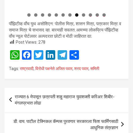
0
1
2
पाँझिटीव्ह वाँच युथ असाेशिएन: पाेलीस मित्र, शासन मित्र, पत्रकार मित्र व
समाज मित्र चे सभासद व्हा. बारमाही सवलत..आमच्या लाेकप्रिय पाँझिटीव्ह
वाँच न्यूज पाेर्टलवर अल्पदरात छाेटी व माेठी जाहिरात द्या.
Post Views:
278
W
F
T
Li
T
S
h
a
wi
n
el
h
Tags:
राष्ट्रवादी
,
विरोधी पक्षनेते अजित पवार
,
शरद पवार
,
समिती
at
ce
tt
ke
e
ar
s
b
er
dI
gr
e
A
o
n
a
Post
राज्यात 6 मेपासून छत्रपती शाहू महाराज युवाशक्ती करिअर शिबीर-
p
o
m
navigation
मंगलप्रभात लोढा
p
k
डी. वाय. पाटील टेक्निकल कॅम्पस पुरवणार सरकारला फिश फार्मिंगसाठी
आधुनिक तंत्रज्ञान