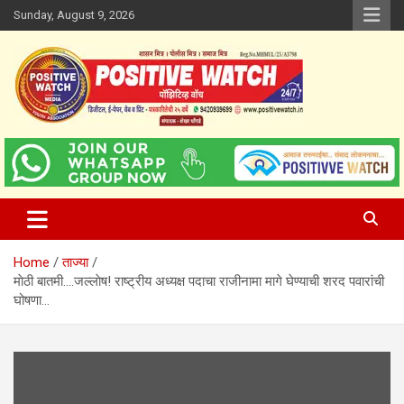
Skip
Sunday, August 9, 2026
to
content
www.positivewatch.in
Positive Watch
Home
ताज्या
माेठी बातमी….जल्लाेष! राष्ट्रीय अध्यक्ष पदाचा राजीनामा मागे घेण्याची शरद पवारांची
घोषणा…