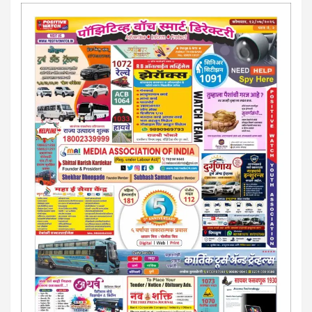
परिस्थितीनुसार तुम्ही जर आर्थिक, शैक्षणिक, सामाजिक समस्या, गुन्हेगारी,
शारीरीक त्रास, फसवणूक सारख्या प्रकरणात अडकला असाल, काेर्टाची
पायरी चढला असाल तर चिंता नकाे.. आम्ही मदत करू. मार्गदर्शन करू,
कायदेशीर सल्ला देऊ. - आजच संपर्क साधा- भारत साेनुले-8888207374
या AD सतिश कुंभार -9860944728
मराठी.. इंग्रजी पेपरला जाहिरात द्यायची संपर्क साधा..
मराठी इंग्रजी दैनिकासाठी जिल्हा, राज्य आवृत्तीसाठी जाहिराती स्विकारल्या
जातील. नवशक्ती, फ्री प्रेस जर्नल साठी तुम्हीही तुमच्या नाेटीस द्या. बँक,
13/213/4 सेल्स , डिमांड नाेटीस इतरांच्यापेक्षा वाजवी दरात आम्ही आपली
जाहिरात पब्लिश करू. माेबा. 9420939699