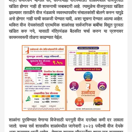
मंत्री केसरकर म्हणाले की, कोणत्याही परिस्थितीत शाळांमधील वीजपुरवठा
खंडित होणार नाही ही शासनाची जबाबदारी आहे. त्यामुळेच वीजपुरवठा खंडित
झाल्यावर तातडीने वीज मंडळाचे व्यवस्थापकीय संचालकांशी बोलणे करुन यापुढे
असे होणार नाही याची काळजी घेण्यात यावी, अशा सूचना देण्यात आल्या आहेत.
थकित वीज देयकांसाठी प्राथमिक शाळांसह सार्वजनिक बाबींचा विद्युत पुरवठा
खंडित करु नये, यासाठी मंत्रिमंडळ बैठकीत चर्चा करुन या प्रश्नावर
कायमस्वरूपी तोडगा काढण्यात येईल.
शाळांना पुरविण्यात येणाऱ्या विजेसाठी घरगुती वीज दरापेक्षा कमी दर लावला
जातो. सध्या सर्व शासकीय शाळांमधील जानेवारी २०२३ पर्यंतची वीज देयके