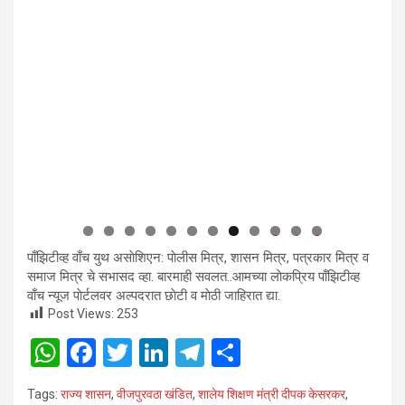
0
1
2
पाँझिटीव्ह वाँच युथ असाेशिएन: पाेलीस मित्र, शासन मित्र, पत्रकार मित्र व
समाज मित्र चे सभासद व्हा. बारमाही सवलत..आमच्या लाेकप्रिय पाँझिटीव्ह
वाँच न्यूज पाेर्टलवर अल्पदरात छाेटी व माेठी जाहिरात द्या.
Post Views:
253
W
F
T
Li
T
S
h
a
wi
n
el
h
Tags:
राज्य शासन
,
वीजपुरवठा खंडित
,
शालेय शिक्षण मंत्री दीपक केसरकर
,