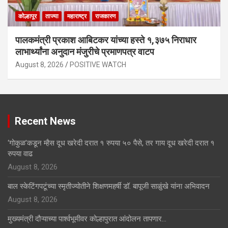
कोल्हापूर
ताज्या
महाराष्ट्र
राजकारण
पालकमंत्री प्रकाश आबिटकर यांच्या हस्ते १,३७५ निराधार
लाभार्थ्यांना अनुदान मंजुरीचे प्रमाणपत्र वाटप
August 8, 2026
POSITIVE WATCH
Recent News
‘गोकुळ’कडून म्हैस दूध खरेदी दरात १ रुपया ५० पैसे, तर गाय दूध खरेदी दरात १
रुपया वाढ
August 8, 2026
बाल स्केटिंगपटूंच्या स्मृतीज्योतीने शिक्षणमहर्षी डॉ. बापूजी साळुंखे यांना अभिवादन
August 8, 2026
मुख्यमंत्री दौऱ्याच्या पार्श्वभूमीवर कोल्हापुरात आंदोलन तापणार…