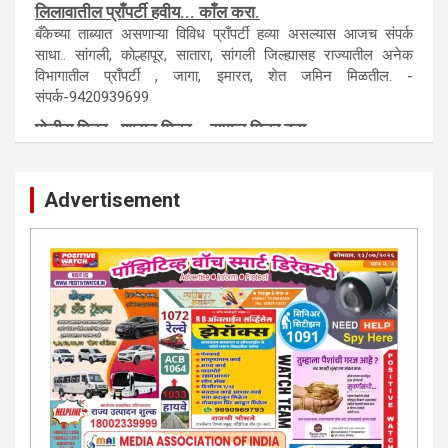
लिलावातील प्राँपर्टी हवीय... काँल करा.
बँकेच्या ताब्यात असणाऱ्या विविध प्राँपर्टी हव्या असल्यास आजच संपर्क
साधा.. सांगली, काेल्हापूर, सातारा, सांगली जिल्ह्यासह राज्यातील अनेक
विभागातील प्राँपर्टी , जागा, इमारत, शेत जमिन मिळतील. -
संपर्क-9420939699
पाेलीस मित्र.. शासन मित्र... समाज मित्र बना
पाँझिटीव्ह वाँच युथ असाेशिएनची संकल्पना-पाेलीस मित्र... शासन मित्र...
समाज मित्र चे सभासद बना.. संपर्क अनिकेत बिराडे-8262891115
Advertisement
कायदेशीर सल्ला या मार्गदर्शन पाहिजे. संपर्क साधा-
परिस्थितीनुसार तुम्ही जर आर्थिक, शैक्षणिक, सामाजिक समस्या, गुन्हेगारी,
शारीरीक त्रास, फसवणूक सारख्या प्रकरणात अडकला असाल, काेर्टाची
पायरी चढला असाल तर चिंता नकाे.. आम्ही मदत करू. मार्गदर्शन करू,
कायदेशीर सल्ला देऊ. - आजच संपर्क साधा- भारत साेनुले-8888207374
या AD सतिश कुंभार -9860944728
मराठी.. इंग्रजी पेपरला जाहिरात द्यायची संपर्क साधा..
मराठी इंग्रजी दैनिकासाठी जिल्हा, राज्य आवृत्तीसाठी जाहिराती स्विकारल्या
जातील. नवशक्ती, फ्री प्रेस जर्नल साठी तुम्हीही तुमच्या नाेटीस द्या. बँक,
13/213/4 सेल्स , डिमांड नाेटीस इतरांच्यापेक्षा वाजवी दरात आम्ही आपली
जाहिरात पब्लिश करू. माेबा. 9420939699