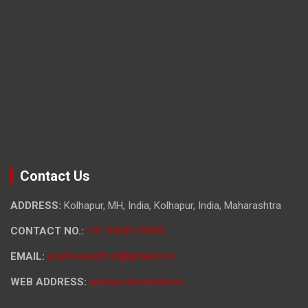
Contact Us
ADDRESS:
Kolhapur, MH, India, Kolhapur, India, Maharashtra
CONTACT NO.:
+91 94209 39699
EMAIL:
positivewatch.in@gmail.com
WEB ADDRESS:
www.positivewatchin