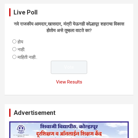
Live Poll
नवे राजकीय आमदार,खासदार, मंत्री येऊनही काेल्हापूर शहराचा विकास
हाेताेय असे तुम्हला वाटते का?
हाेय
नाही.
माहिती नाही..
View Results
Advertisement