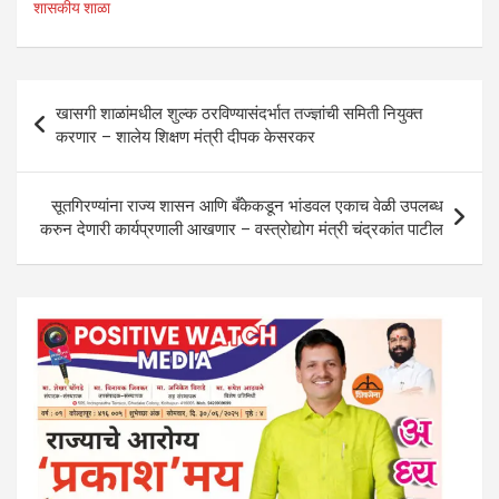
at
ce
tt
ke
e
ar
शासकीय शाळा
s
b
er
dI
gr
e
A
o
n
a
Post
p
o
m
खासगी शाळांमधील शुल्क ठरविण्यासंदर्भात तज्ज्ञांची समिती नियुक्त
navigation
करणार – शालेय शिक्षण मंत्री दीपक केसरकर
p
k
सूतगिरण्यांना राज्य शासन आणि बँकेकडून भांडवल एकाच वेळी उपलब्ध
करुन देणारी कार्यप्रणाली आखणार – वस्त्रोद्योग मंत्री चंद्रकांत पाटील