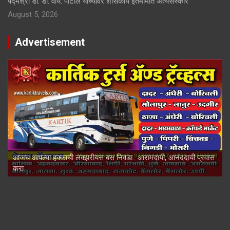
पद्मश्री डॉ. डी. वाय. पाटील यांच्यावर शासकीय इतमामात अत्यंसंस्कार
August 5, 2026
Advertisement
आजच आपल्या हक्काची लक्झरीयस बस निवडा.. आरामदायी, आनंददायी प्रवास
करा
आता प्रवेशाची चिंता नकाे... आजच प्रवेश घ्या.