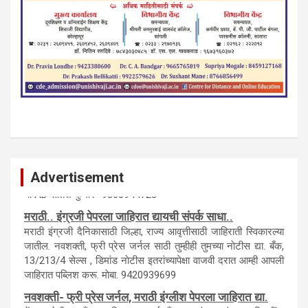
Advertisement
कायदेशीर सल्ला या मार्गदर्शन पाहिजे. संपर्क साधा-
परिस्थितीनुसार तुम्ही जर आर्थिक, शैक्षणिक, सामाजिक समस्या, गुन्हेगारी,
शारीरीक त्रास, फसवणूक सारख्या प्रकरणात अडकला असाल, काेर्टाची
पायरी चढला असाल तर चिंता नकाे.. आम्ही मदत करू. मार्गदर्शन करू,
कायदेशीर सल्ला देऊ. - आजच संपर्क साधा- भारत साेनुले-8888207374
या AD सतिश कुंभार -9860944728
मराठी.. इंग्रजी पेपरला जाहिरात द्यायची संपर्क साधा..