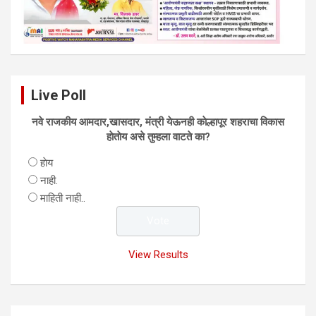
Live Poll
नवे राजकीय आमदार,खासदार, मंत्री येऊनही काेल्हापूर शहराचा विकास
हाेताेय असे तुम्हला वाटते का?
हाेय
नाही.
माहिती नाही..
View Results