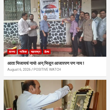
ताज्या
नाशिक
महाराष्ट्र
हेल्थ
आता भिजायचं नायं! अन् भिजून आजारपण पण नाय !
August 6, 2026
POSITIVE WATCH