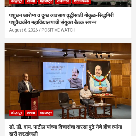
कोल्हापूर
ताज्या
महाराष्ट्र
राजकारण
शेतीविषयक
पशुधन आरोग्य व दुग्ध व्यवसाय वृद्धीसाठी गोकुळ-सिद्धगिरी
पशुवैद्यकीय महाविद्यालयाची संयुक्त बैठक संपन्न
August 6, 2026
POSITIVE WATCH
कोल्हापूर
ताज्या
महाराष्ट्र
डॉ. डी. वाय. पाटील यांच्या विचारांचा वारसा पुढे नेणे हीच त्यांना
खरी श्रद्धांजली