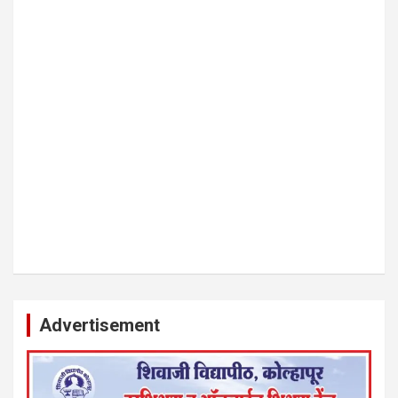
कायदेशीर सल्ला देऊ. - आजच संपर्क साधा- भारत साेनुले-8888207374
या AD सतिश कुंभार -9860944728
Advertisement