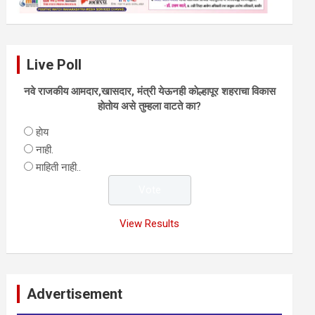
Live Poll
नवे राजकीय आमदार,खासदार, मंत्री येऊनही काेल्हापूर शहराचा विकास
हाेताेय असे तुम्हला वाटते का?
हाेय
नाही.
माहिती नाही..
View Results
Advertisement