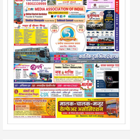
13/213/4 सेल्स , डिमांड नाेटीस इतरांच्यापेक्षा वाजवी दरात आम्ही
आपली जाहिरात पब्लिश करू. माेबा. 9420939699