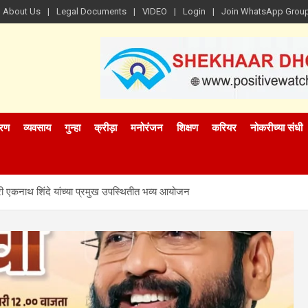
About Us
Legal Documents
VIDEO
Login
Join WhatsApp Grou
रण
व्यवसाय
गुन्हा
क्रीड़ा
मनोरंजन
शिक्षण
करियर
नोकरीच्या संधी
्री एकनाथ शिंदे यांच्या प्रमुख उपस्थितीत भव्य आयोजन