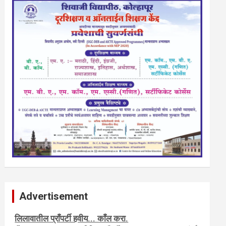
Advertisement
नवशक्ती- फ्री प्रेस जर्नल, मराठी इंग्लीश पेपरला जाहिरात द्या.