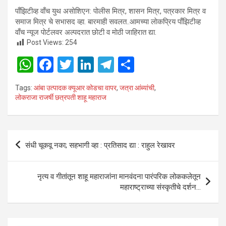
0
1
2
पाँझिटीव्ह वाँच युथ असाेशिएन: पाेलीस मित्र, शासन मित्र, पत्रकार मित्र व
समाज मित्र चे सभासद व्हा. बारमाही सवलत..आमच्या लाेकप्रिय पाँझिटीव्ह
वाँच न्यूज पाेर्टलवर अल्पदरात छाेटी व माेठी जाहिरात द्या.
Post Views:
254
W
F
T
Li
T
S
h
a
wi
n
el
h
Tags:
आंबा उत्पादक क्यूआर कोडचा वापर
,
जत्रा आंब्यांची
,
at
ce
tt
ke
e
ar
लोकराजा राजर्षी छत्रपती शाहू महाराज
s
b
er
dI
gr
e
A
o
n
a
Post
p
o
m
संधी चूकवू नका; सहभागी व्हा : प्रतिसाद द्या : राहुल रेखावर
navigation
p
k
नृत्य व गीतांतून शाहू महाराजांना मानवंदना पारंपरिक लोककलेतून
महाराष्ट्राच्या संस्कृतीचे दर्शन…