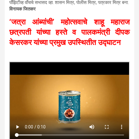
पाँझिटीव्ह वाँचचे सभासद व्हा. शासन मित्र, पाेलीस मित्र, पत्रकार मित्र बना.
विनायक जितकर
‘जत्रा आंब्यांची’ महोत्सवाचे शाहू महाराज
छत्रपती यांच्या हस्ते व पालकमंत्री दीपक
केसरकर यांच्या प्रमुख उपस्थितीत उद्घाटन