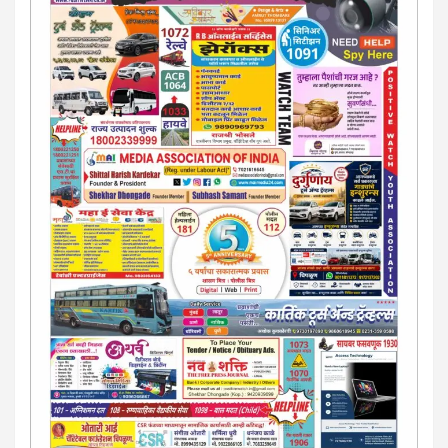
कायदेशीर सल्ला देऊ. - आजच संपर्क साधा- भारत साेनुले-8888207374
या AD सतिश कुंभार -9860944728
मराठी.. इंग्रजी पेपरला जाहिरात द्यायची संपर्क साधा..
मराठी इंग्रजी दैनिकासाठी जिल्हा, राज्य आवृत्तीसाठी जाहिराती स्विकारल्या
जातील. नवशक्ती, फ्री प्रेस जर्नल साठी तुम्हीही तुमच्या नाेटीस द्या. बँक,
13/213/4 सेल्स , डिमांड नाेटीस इतरांच्यापेक्षा वाजवी दरात आम्ही आपली
जाहिरात पब्लिश करू. माेबा. 9420939699