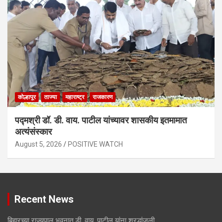
कोल्हापूर
ताज्या
महाराष्ट्र
राजकारण
पद्मश्री डॉ. डी. वाय. पाटील यांच्यावर शासकीय इतमामात
अत्यंसंस्कार
August 5, 2026
POSITIVE WATCH
Recent News
बिहारच्या राज्यपाल भवनात डी. वाय. पाटील यांना श्रद्धांजली