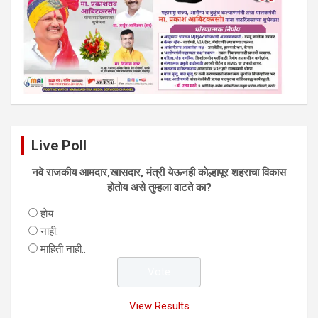
Live Poll
नवे राजकीय आमदार,खासदार, मंत्री येऊनही काेल्हापूर शहराचा विकास
हाेताेय असे तुम्हला वाटते का?
हाेय
नाही.
माहिती नाही..
View Results