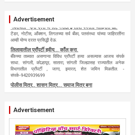
Advertisement
नवशक्ती- फ्री प्रेस जर्नल, मराठी इंग्लीश पेपरला जाहिरात द्या.
टेंडर, नाेटीस, आँक्शन, लिगलच्या सर्व बँका, पतसंस्था यांच्या जाहिरातींना
आम्ही याेग्य दरात प्रसिद्धी देऊ.
लिलावातील प्राँपर्टी हवीय... काँल करा.
बँकेच्या ताब्यात असणाऱ्या विविध प्राँपर्टी हव्या असल्यास आजच संपर्क
साधा.. सांगली, काेल्हापूर, सातारा, सांगली जिल्ह्यासह राज्यातील अनेक
विभागातील प्राँपर्टी , जागा, इमारत, शेत जमिन मिळतील. -
संपर्क-9420939699
पाेलीस मित्र.. शासन मित्र... समाज मित्र बना
पाँझिटीव्ह वाँच युथ असाेशिएनची संकल्पना-पाेलीस मित्र... शासन मित्र...
समाज मित्र चे सभासद बना.. संपर्क अनिकेत बिराडे-8262891115
Advertisement
कायदेशीर सल्ला या मार्गदर्शन पाहिजे. संपर्क साधा-
परिस्थितीनुसार तुम्ही जर आर्थिक, शैक्षणिक, सामाजिक समस्या, गुन्हेगारी,
शारीरीक त्रास, फसवणूक सारख्या प्रकरणात अडकला असाल, काेर्टाची
पायरी चढला असाल तर चिंता नकाे.. आम्ही मदत करू. मार्गदर्शन करू,