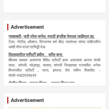
Advertisement
नवशक्ती- फ्री प्रेस जर्नल, मराठी इंग्लीश पेपरला जाहिरात द्या.
टेंडर, नाेटीस, आँक्शन, लिगलच्या सर्व बँका, पतसंस्था यांच्या जाहिरातींना
आम्ही याेग्य दरात प्रसिद्धी देऊ.
लिलावातील प्राँपर्टी हवीय... काँल करा.
बँकेच्या ताब्यात असणाऱ्या विविध प्राँपर्टी हव्या असल्यास आजच संपर्क
साधा.. सांगली, काेल्हापूर, सातारा, सांगली जिल्ह्यासह राज्यातील अनेक
विभागातील प्राँपर्टी , जागा, इमारत, शेत जमिन मिळतील. -
संपर्क-9420939699
पाेलीस मित्र.. शासन मित्र... समाज मित्र बना
पाँझिटीव्ह वाँच युथ असाेशिएनची संकल्पना-पाेलीस मित्र... शासन मित्र...
समाज मित्र चे सभासद बना.. संपर्क अनिकेत बिराडे-8262891115
Advertisement
कायदेशीर सल्ला या मार्गदर्शन पाहिजे. संपर्क साधा-
परिस्थितीनुसार तुम्ही जर आर्थिक, शैक्षणिक, सामाजिक समस्या, गुन्हेगारी,