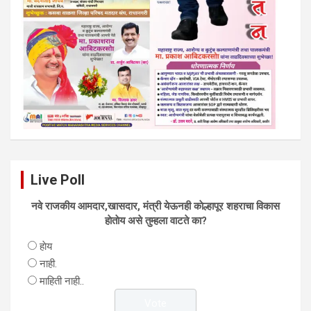
Live Poll
नवे राजकीय आमदार,खासदार, मंत्री येऊनही काेल्हापूर शहराचा विकास
हाेताेय असे तुम्हला वाटते का?
हाेय
नाही.
माहिती नाही..