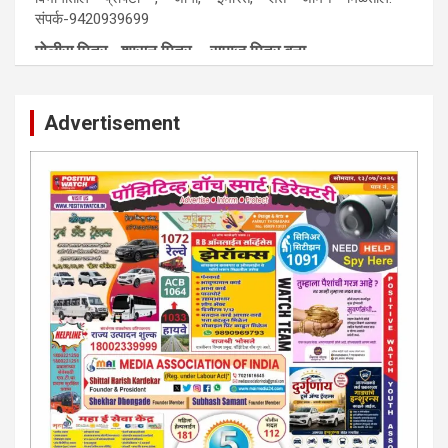
विभागातील प्राँपर्टी , जागा, इमारत, शेत जमिन मिळतील. -
संपर्क-9420939699
पाेलीस मित्र.. शासन मित्र... समाज मित्र बना
पाँझिटीव्ह वाँच युथ असाेशिएनची संकल्पना-पाेलीस मित्र... शासन मित्र...
समाज मित्र चे सभासद बना.. संपर्क अनिकेत बिराडे-8262891115
Advertisement
कायदेशीर सल्ला या मार्गदर्शन पाहिजे. संपर्क साधा-
परिस्थितीनुसार तुम्ही जर आर्थिक, शैक्षणिक, सामाजिक समस्या, गुन्हेगारी,
शारीरीक त्रास, फसवणूक सारख्या प्रकरणात अडकला असाल, काेर्टाची
पायरी चढला असाल तर चिंता नकाे.. आम्ही मदत करू. मार्गदर्शन करू,
कायदेशीर सल्ला देऊ. - आजच संपर्क साधा- भारत साेनुले-8888207374
या AD सतिश कुंभार -9860944728
मराठी.. इंग्रजी पेपरला जाहिरात द्यायची संपर्क साधा..
मराठी इंग्रजी दैनिकासाठी जिल्हा, राज्य आवृत्तीसाठी जाहिराती स्विकारल्या
जातील. नवशक्ती, फ्री प्रेस जर्नल साठी तुम्हीही तुमच्या नाेटीस द्या. बँक,
13/213/4 सेल्स , डिमांड नाेटीस इतरांच्यापेक्षा वाजवी दरात आम्ही आपली
जाहिरात पब्लिश करू. माेबा. 9420939699