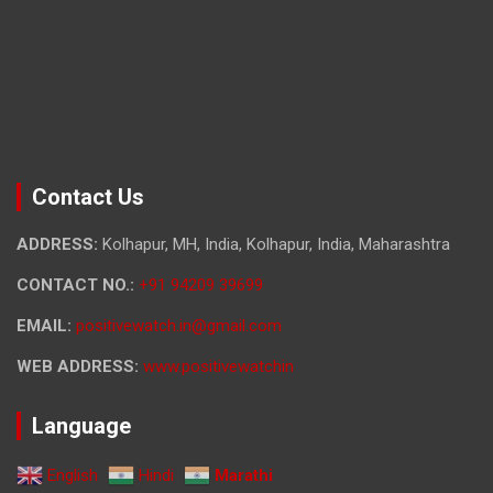
Contact Us
ADDRESS:
Kolhapur, MH, India, Kolhapur, India, Maharashtra
CONTACT NO.:
+91 94209 39699
EMAIL:
positivewatch.in@gmail.com
WEB ADDRESS:
www.positivewatchin
Language
English
Hindi
Marathi