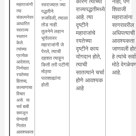
कारण त्यांच्या
नाही, पण
महाराजांनी
स्वराज्यात ज्या
राज्यपद्धतीमध्ये
शिवाजी
त्या
पद्धतीने
आहे. त्या
महाराजांना
संकल्पनेवर
रुजविली, त्याला
आधारित
तोड नाही.
दृष्टीने
सागरावरील
स्वराज्य
तुलनेने लहान
महाराजांचे
अधिपत्याची
स्थापन
भूगोलावर
रयतेच्या
आवश्यकता
केले.
महाराजांनी जे
दृष्टीने काय
जाणवली होत
त्यांच्या
पेरले, त्याची
प्रत्येक
योगदान होते,
हे त्यांचे सर्व
दहशत त्याहून
आदेशात,
त्याची
मोठे वेगळेप
किती तरी पटींनी
निर्णयात
मोठ्या
सातत्याने चर्चा
आहे.
रयतेच्या
पातशाह्यांना
होणे आवश्यक
हिताचा,
होती.
कल्याणाचा
आहे
विचार
असे. या
सर्व बाबी
समजून
घेण्याची
नितांत
आवश्यकता