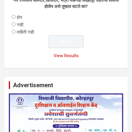
नवे राजकीय आमदार,खासदार, मंत्री येऊनही काेल्हापूर शहराचा विकास
हाेताेय असे तुम्हला वाटते का?
हाेय
नाही.
माहिती नाही..
View Results
Advertisement