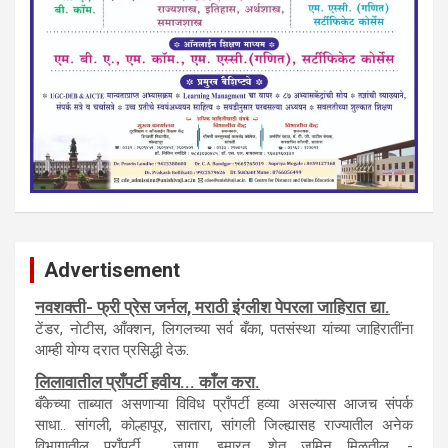
Advertisement
नवशक्ती- फ्री प्रेस जर्नल, मराठी इंग्लीश पेपरला जाहिरात द्या.
टेंडर, नाेटीस, आँक्शन, लिगलच्या सर्व बँका, पतसंस्था यांच्या जाहिरातींना
आम्ही याेग्य दरात प्रसिद्धी देऊ.
लिलावातील प्राँपर्टी हवीय... काँल करा.
बँकेच्या ताब्यात असणाऱ्या विविध प्राँपर्टी हव्या असल्यास आजच संपर्क
साधा.. सांगली, काेल्हापूर, सातारा, सांगली जिल्ह्यासह राज्यातील अनेक