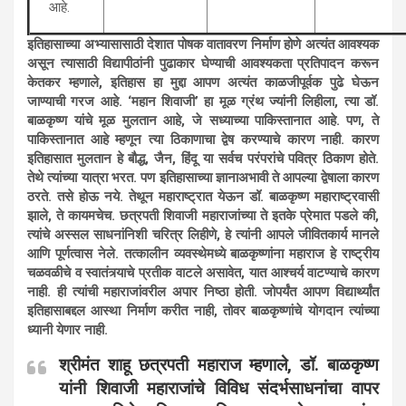
आहे.
इतिहासाच्या अभ्यासासाठी देशात पोषक वातावरण निर्माण होणे अत्यंत आवश्यक
असून त्यासाठी विद्यापीठांनी पुढाकार घेण्याची आवश्यकता प्रतिपादन करून
केतकर म्हणाले, इतिहास हा मुद्दा आपण अत्यंत काळजीपूर्वक पुढे घेऊन
जाण्याची गरज आहे. ‘महान शिवाजी’ हा मूळ ग्रंथ ज्यांनी लिहीला, त्या डॉ.
बाळकृष्ण यांचे मूळ मुलतान आहे, जे सध्याच्या पाकिस्तानात आहे. पण, ते
पाकिस्तानात आहे म्हणून त्या ठिकाणाचा द्वेष करण्याचे कारण नाही. कारण
इतिहासात मुलतान हे बौद्ध, जैन, हिंदू या सर्वच परंपरांचे पवित्र ठिकाण होते.
तेथे त्यांच्या यात्रा भरत. पण इतिहासाच्या ज्ञानाअभावी ते आपल्या द्वेषाला कारण
ठरते. तसे होऊ नये. तेथून महाराष्ट्रात येऊन डॉ. बाळकृष्ण महाराष्ट्रवासी
झाले, ते कायमचेच. छत्रपती शिवाजी महाराजांच्या ते इतके प्रेमात पडले की,
त्यांचे अस्सल साधनांनिशी चरित्र लिहीणे, हे त्यांनी आपले जीवितकार्य मानले
आणि पूर्णत्वास नेले. तत्कालीन व्यवस्थेमध्ये बाळकृष्णांना महाराज हे राष्ट्रीय
चळवळीचे व स्वातंत्र्याचे प्रतीक वाटले असावेत, यात आश्चर्य वाटण्याचे कारण
नाही. ही त्यांची महाराजांवरील अपार निष्ठा होती. जोपर्यंत आपण विद्यार्थ्यांत
इतिहासाबद्दल आस्था निर्माण करीत नाही, तोवर बाळकृष्णांचे योगदान त्यांच्या
ध्यानी येणार नाही.
श्रीमंत शाहू छत्रपती महाराज म्हणाले, डॉ. बाळकृष्ण
यांनी शिवाजी महाराजांचे विविध संदर्भसाधनांचा वापर