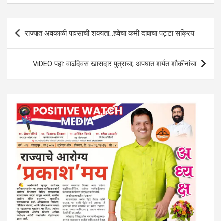
s
b
er
dI
gr
e
A
o
n
a
Post
p
o
m
राज्यात अवकाळी पावसाची शक्यता…हवेचा कमी दाबाचा पट्टा सक्रिय
navigation
p
k
ViDEO पहा: वाढदिवस खासदार पुत्राचा; अपघात शर्यत शौकीनांचा