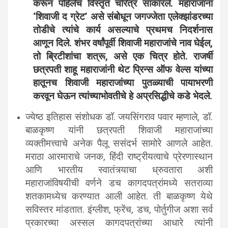
करून पहिलेच विस्तृत चरित्र साकारले. महाराजांना
‘शिवाजी द ग्रेट’ असे संबोधून जगज्जेता एलेक्झांडरच्या
तोडीचे त्यांचे कार्य असल्याचे प्रथमच निदर्शनास
आणून दिले. शंभर वर्षांपूर्वी शिवाजी महाराजांचे नाव घेईल,
तो ब्रिटीशांचा शत्रू, असे एक चित्र होते. राजर्षी
छत्रपती शाहू महाराजांनी थेट प्रिन्स ऑफ वेल्स यांच्या
हातूनच शिवाजी महाराजांच्या पुतळ्याची पायाभरणी
करवून घेऊन त्यांच्याभोवतीचे हे अप्रसिद्धीचे कडे भेदले.
ज्येष्ठ इतिहास संशोधक डॉ. जयसिंगराव पवार म्हणाले, डॉ.
बाळकृष्ण यांनी छत्रपती शिवाजी महाराजांच्या
व्यक्तीमत्त्वाचे अनेक पैलू ससंदर्भ सामोरे आणले आहेत.
मराठा आरमाराचे जनक, हिंदी राष्ट्रीयत्वाचे प्रेरणास्थान
आणि भारतीय स्वातंत्र्याचा ध्रुवतारा अशी
महाराजांविषयीची वर्णने डच कागदपत्रांमध्ये सतराव्या
शतकामध्येच करण्यात आली आहेत. ती बाळकृष्ण येथे
सविस्तर मांडतात. इंग्लीश, फ्रेंच, डच, पोर्तुगीज अशा सर्व
प्रकारच्या अस्सल कागदपत्रांच्या आधारे त्यांनी