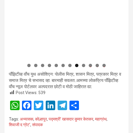
0
1
2
पाँझिटीव्ह वाँच युथ असाेशिएन: पाेलीस मित्र, शासन मित्र, पत्रकार मित्र व
समाज मित्र चे सभासद व्हा. बारमाही सवलत..आमच्या लाेकप्रिय पाँझिटीव्ह
वाँच न्यूज पाेर्टलवर अल्पदरात छाेटी व माेठी जाहिरात द्या.
Post Views:
539
W
F
T
Li
T
S
h
a
wi
n
el
h
Tags:
अभ्यासक
,
कोल्हापूर
,
पद्मश्री’ खासदार कुमार केतकर
,
महाग्रंथ
,
at
ce
tt
ke
e
ar
शिवाजी द ग्रेट’
,
संपादक