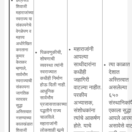
छत्रपती
शिवाजी
महाराजांच्या
स्वराज्य या
संकल्पनेचे
वेगळेपण व
महत्त्व
अधोरेखित
महाराजांनी
करताना
पिळवणुकीची,
कुमार
आपल्या
शोषणाची
केतकर
साथीदारांना
त्या काळात
व्यवस्था त्यांनी
म्हणाले,
स्वराज्यात
कधीही
देशात
सार्वभौम
कधीही निर्माण
जहागिरी
अस्तित्वात
स्वराज्याची
होऊ दिली नाही.
संकल्पना
वाटल्या नाहीत.
असलेल्या
आधुनिक
जागतिक
परकीय
६५०
सार्वभौम
स्तरावर
अभ्यासक,
संस्थानिकां
प्रजासत्ताकाच्या
सुद्धा
संशोधकांना
एकाला सुद्धा
पद्धतीने राज्य
अस्तित्वात
चालविले.
त्यांचे आकर्षण
आपले आरम
नसण्याच्या
महाराजांनी
कालखंडात
होते. याचे
असावेसे वा
लोकशाही मूल्ये
शिवाजी