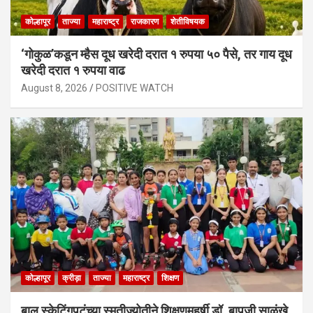
कोल्हापूर
ताज्या
महाराष्ट्र
राजकारण
शेतीविषयक
‘गोकुळ’कडून म्हैस दूध खरेदी दरात १ रुपया ५० पैसे, तर गाय दूध
खरेदी दरात १ रुपया वाढ
August 8, 2026
POSITIVE WATCH
कोल्हापूर
क्रीड़ा
ताज्या
महाराष्ट्र
शिक्षण
बाल स्केटिंगपटूंच्या स्मृतीज्योतीने शिक्षणमहर्षी डॉ. बापूजी साळुंखे