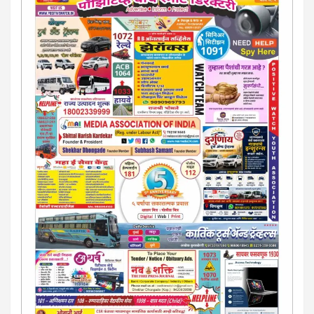
पायरी चढला असाल तर चिंता नकाे.. आम्ही मदत करू. मार्गदर्शन करू,
कायदेशीर सल्ला देऊ. - आजच संपर्क साधा- भारत साेनुले-8888207374
या AD सतिश कुंभार -9860944728
मराठी.. इंग्रजी पेपरला जाहिरात द्यायची संपर्क साधा..
मराठी इंग्रजी दैनिकासाठी जिल्हा, राज्य आवृत्तीसाठी जाहिराती स्विकारल्या
जातील. नवशक्ती, फ्री प्रेस जर्नल साठी तुम्हीही तुमच्या नाेटीस द्या. बँक,
13/213/4 सेल्स , डिमांड नाेटीस इतरांच्यापेक्षा वाजवी दरात आम्ही आपली
जाहिरात पब्लिश करू. माेबा. 9420939699