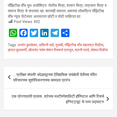
0
1
2
पाँझिटीव्ह वाँच युथ असाेशिएन: पाेलीस मित्र, शासन मित्र, पत्रकार मित्र व
समाज मित्र चे सभासद व्हा. बारमाही सवलत..आमच्या लाेकप्रिय पाँझिटीव्ह
वाँच न्यूज पाेर्टलवर अल्पदरात छाेटी व माेठी जाहिरात द्या.
Post Views:
492
W
F
T
Li
T
S
h
a
wi
n
el
h
Tags:
अभ्यंग कुवळेकर
,
अश्विनी भावे
,
गुलाबी
,
पाँझिटीव्ह वाँच महाराष्ट्र मिडीया
,
at
ce
tt
ke
e
ar
मृणाल कुलकर्णी
,
व्हॅायलेट फ्लेम मोशन पिक्चर्स प्रस्तुत
,
श्रुती मराठे
,
साेशल मिडीया
s
b
er
dI
gr
e
A
o
n
a
Post
p
o
m
… प्रतिक्षा संपली! कोल्हापूरच्या ऐतिहासिक त्र्यंबोली देवीच्या मंदिर
navigation
परिसराच्या सुशोभिकरणाच्या कामाला प्रारंभ
p
k
एक प्रेरणादायी प्रवास…श्रेयस मल्टीस्पेशालिटी हॉस्पिटल आणि रिसर्च
इन्स्टिट्यूट चे भव्य उद्घाटन