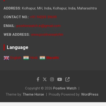
ADDRESS:
Kolhapur, MH, India, Kolhapur, India, Maharashtra
CONTACT NO.:
+91 94209 39699
EMAIL:
positivewatch.in@gmail.com
WEB ADDRESS:
www.positivewatchin
Language
English
Hindi
Marathi
Copyright © 2026
Positive Watch
Theme by:
Theme Horse
Proudly Powered by:
WordPress