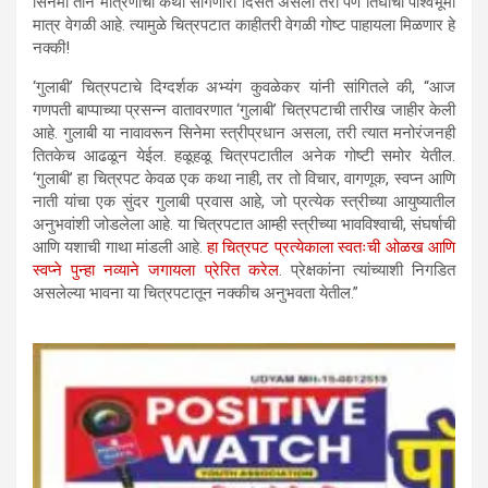
सिनेमा तीन मैत्रिणींची कथा सांगणारा दिसत असला तरी पण तिघींची पार्श्वभूमी
मात्र वेगळी आहे. त्यामुळे चित्रपटात काहीतरी वेगळी गोष्ट पाहायला मिळणार हे
नक्की!
‘गुलाबी’ चित्रपटाचे दिग्दर्शक अभ्यंग कुवळेकर यांनी सांगितले की, “आज
गणपती बाप्पाच्या प्रसन्न वातावरणात ‘गुलाबी’ चित्रपटाची तारीख जाहीर केली
आहे. गुलाबी या नावावरून सिनेमा स्त्रीप्रधान असला, तरी त्यात मनोरंजनही
तितकेच आढळून येईल. हळूहळू चित्रपटातील अनेक गोष्टी समोर येतील.
‘गुलाबी’ हा चित्रपट केवळ एक कथा नाही, तर तो विचार, वागणूक, स्वप्न आणि
नाती यांचा एक सुंदर गुलाबी प्रवास आहे, जो प्रत्येक स्त्रीच्या आयुष्यातील
अनुभवांशी जोडलेला आहे. या चित्रपटात आम्ही स्त्रीच्या भावविश्वाची, संघर्षाची
आणि यशाची गाथा मांडली आहे.
हा चित्रपट प्रत्येकाला स्वतःची ओळख आणि
स्वप्ने पुन्हा नव्याने जगायला प्रेरित करेल
. प्रेक्षकांना त्यांच्याशी निगडित
असलेल्या भावना या चित्रपटातून नक्कीच अनुभवता येतील.”