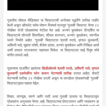
नुकतीच सोशल मीडियावर या चित्रपटाची अनोख्या पद्धतीने तारीख जाहीर
केली असून व्हॅायलेट फ्लेम मोशन पिक्चर्स प्रस्तुत ‘गुलाबी’ चित्रपट येत्या २२
नोव्हेंबर रोजी प्रेक्षकांच्या भेटीला येत आहे. अभ्यंग कुवळेकर दिग्दर्शित या
चित्रपटाचे सोनाली शिवणीकर, शीतल शानभाग, अभ्यंग कुवळेकर, स्वप्नील
भामरे निर्माते आहेत. ‘गुलाबी’ चित्रपटात श्रुती मराठे, मृणाल कुलकर्णी,
अश्विनी भावे, सुहास जोशी, शैलेश दातार, अभ्यंग कुवळेकर आणि निखिल आर्या
अशी दमदार स्टारकास्ट पाहायला मिळेल. या चित्रपटाला साई पियुष यांचे
संगीत लाभले आहे.
नुकत्याच प्रदर्शित झालेल्या
व्हिडीओमध्ये श्रुती मराठे, अश्विनी भावे, मृणाल
कुलकर्णी एकमेकींना फोन करून भेटण्याची तारीख
ठरवत आहेत. शेवटी
भेटण्याची तारीख २२ नोव्हेंबर ठरली असून या तारखेला प्रेक्षकांनाही ‘गुलाबी’
चित्रपटगृहात पाहाता येईल.
विचार, वागणूक, स्वप्ने आणि नाती असा गुलाबी प्रवास या चित्रपटातून
प्रेक्षकांना अनुभवता येणार आहे. चित्रपटाच्या पोस्टरवरुन आणि नावावरुन हा