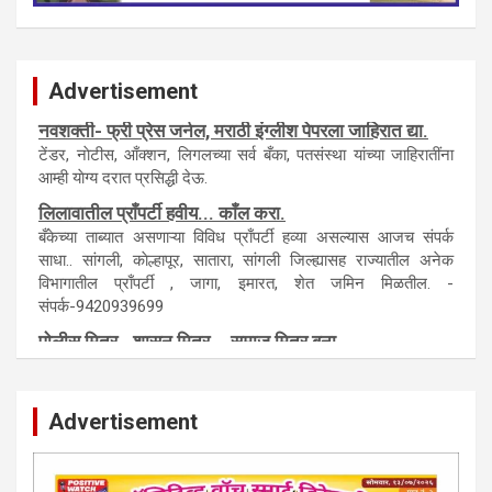
Advertisement
नवशक्ती- फ्री प्रेस जर्नल, मराठी इंग्लीश पेपरला जाहिरात द्या.
टेंडर, नाेटीस, आँक्शन, लिगलच्या सर्व बँका, पतसंस्था यांच्या जाहिरातींना
आम्ही याेग्य दरात प्रसिद्धी देऊ.
लिलावातील प्राँपर्टी हवीय... काँल करा.
बँकेच्या ताब्यात असणाऱ्या विविध प्राँपर्टी हव्या असल्यास आजच संपर्क
साधा.. सांगली, काेल्हापूर, सातारा, सांगली जिल्ह्यासह राज्यातील अनेक
विभागातील प्राँपर्टी , जागा, इमारत, शेत जमिन मिळतील. -
संपर्क-9420939699
पाेलीस मित्र.. शासन मित्र... समाज मित्र बना
पाँझिटीव्ह वाँच युथ असाेशिएनची संकल्पना-पाेलीस मित्र... शासन मित्र...
समाज मित्र चे सभासद बना.. संपर्क अनिकेत बिराडे-8262891115
Advertisement
कायदेशीर सल्ला या मार्गदर्शन पाहिजे. संपर्क साधा-
परिस्थितीनुसार तुम्ही जर आर्थिक, शैक्षणिक, सामाजिक समस्या, गुन्हेगारी,
शारीरीक त्रास, फसवणूक सारख्या प्रकरणात अडकला असाल, काेर्टाची