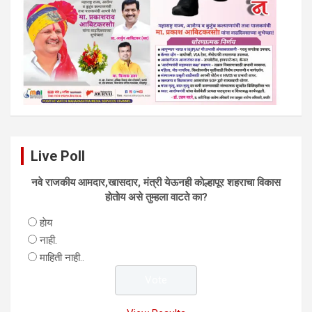
Live Poll
नवे राजकीय आमदार,खासदार, मंत्री येऊनही काेल्हापूर शहराचा विकास
हाेताेय असे तुम्हला वाटते का?
हाेय
नाही.
माहिती नाही..