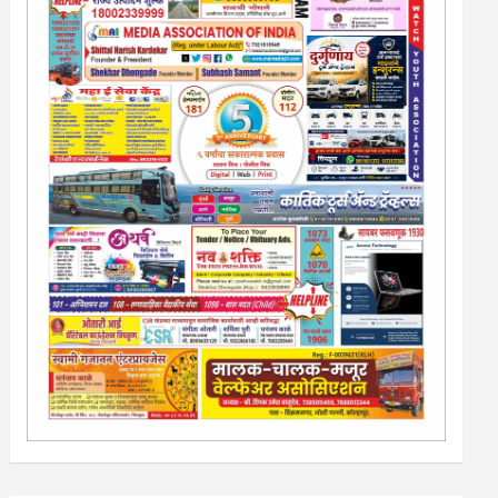
13/213/4 सेल्स , डिमांड नाेटीस इतरांच्यापेक्षा वाजवी दरात आम्ही
आपली जाहिरात पब्लिश करू. माेबा. 9420939699
नवशक्ती- फ्री प्रेस जर्नल, मराठी इंग्लीश पेपरला जाहिरात द्या.
टेंडर, नाेटीस, आँक्शन, लिगलच्या सर्व बँका, पतसंस्था यांच्या जाहिरातींना
आम्ही याेग्य दरात प्रसिद्धी देऊ.