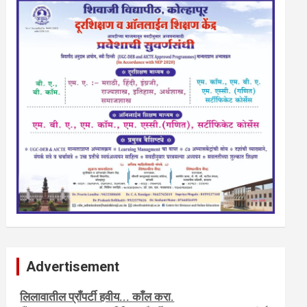
Advertisement
नवशक्ती- फ्री प्रेस जर्नल, मराठी इंग्लीश पेपरला जाहिरात द्या.