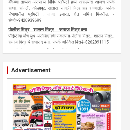
टेंडर, नाेटीस, आँक्शन, लिगलच्या सर्व बँका, पतसंस्था यांच्या जाहिरातींना
आम्ही याेग्य दरात प्रसिद्धी देऊ.
लिलावातील प्राँपर्टी हवीय... काँल करा.
बँकेच्या ताब्यात असणाऱ्या विविध प्राँपर्टी हव्या असल्यास आजच संपर्क
साधा.. सांगली, काेल्हापूर, सातारा, सांगली जिल्ह्यासह राज्यातील अनेक
विभागातील प्राँपर्टी , जागा, इमारत, शेत जमिन मिळतील. -
संपर्क-9420939699
पाेलीस मित्र.. शासन मित्र... समाज मित्र बना
पाँझिटीव्ह वाँच युथ असाेशिएनची संकल्पना-पाेलीस मित्र... शासन मित्र...
समाज मित्र चे सभासद बना.. संपर्क अनिकेत बिराडे-8262891115
Advertisement
कायदेशीर सल्ला या मार्गदर्शन पाहिजे. संपर्क साधा-
परिस्थितीनुसार तुम्ही जर आर्थिक, शैक्षणिक, सामाजिक समस्या, गुन्हेगारी,
शारीरीक त्रास, फसवणूक सारख्या प्रकरणात अडकला असाल, काेर्टाची
पायरी चढला असाल तर चिंता नकाे.. आम्ही मदत करू. मार्गदर्शन करू,
कायदेशीर सल्ला देऊ. - आजच संपर्क साधा- भारत
साेनुले-8888207374 या AD सतिश कुंभार -9860944728
मराठी.. इंग्रजी पेपरला जाहिरात द्यायची संपर्क साधा..
मराठी इंग्रजी दैनिकासाठी जिल्हा, राज्य आवृत्तीसाठी जाहिराती स्विकारल्या
जातील. नवशक्ती, फ्री प्रेस जर्नल साठी तुम्हीही तुमच्या नाेटीस द्या. बँक,