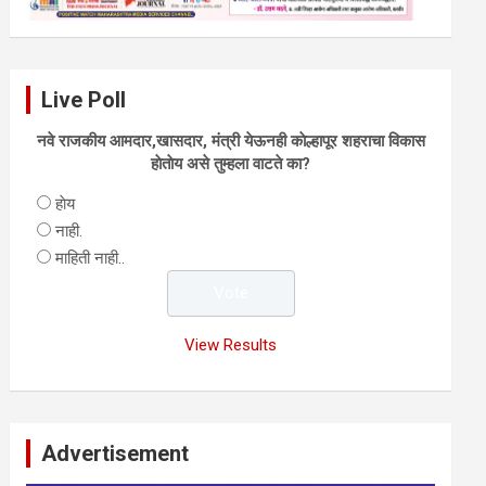
Live Poll
नवे राजकीय आमदार,खासदार, मंत्री येऊनही काेल्हापूर शहराचा विकास
हाेताेय असे तुम्हला वाटते का?
हाेय
नाही.
माहिती नाही..
View Results
Advertisement