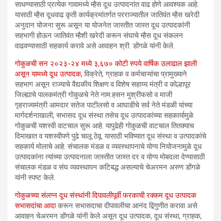
साधण्यासाठी प्रत्येक गावामध्ये म्हैस दूध उत्पादनांत वाढ होणे आवश्यक आहे.
यासाठी म्हैस दूधवाढ कृती कार्यक्रमांतर्गत परराज्यातील जातिवंत म्हैस खरेदी
अनुदान योजना सुरू असून या योजनेत जास्तीत जास्त दूध उत्पादकांनी
सहभागी होऊन जातिवंत म्हैशी खरेदी करून संघाचे म्हैस दूध संकलन
वाढवण्यासाठी सहकार्य करावे असे आवाहन श्री. डोंगळे यांनी केले.
गोकुळची सन २०२३-२४ मध्ये ३,६७० कोटी रुपये वार्षिक उलाढाल झाली
असून यामध्ये दूध उत्पादक,
विक्रेते, ग्राहक व कर्मचाऱ्यांचा प्रामुख्याने
सहभाग असून राज्याचे वैद्यकीय शिक्षण व विशेष सहाय्य मंत्री व कोल्हापूर
जिल्ह्याचे पालकमंत्री गोकुळचे नेते नाम.हसन मुश्रीफसो व माजी
गृहराज्यमंत्री आमदार सतेज पाटीलसो व आघाडीचे सर्व नेते मंडळी यांच्या
मार्गदर्शनाखाली, सभासद दूध संस्था तसेच दूध उत्पादकांच्या सहकार्यामुळे
गोकुळची यशस्वी वाटचाल सुरू आहे. यापुढेही गोकुळची वाटचाल तितक्याच
दिमाखात व यशस्वीपणे पुढे चालू ठेवू. यासाठी भविष्यात दूध संस्था व उत्पादकांचे
सहकार्य मोलाचे आहे. संचालक मंडळ व व्यवस्थापनाचे योग्य नियोजनामुळे दूध
उत्पादकांना त्यांच्या उत्पादनाला जास्तीत जास्त दर व योग्य मोबदला देण्यासाठी
संचालक मंडळ व संघ व्यवस्थापन कटिबद्ध असल्याचे चेअरमन अरुण डोंगळे
यांनी स्पष्ट केले.
गोकुळच्या संलग्न दूध संस्थांनी दिपावलीपूर्वी फरकाची रक्कम दूध उत्पादक
सभासदांचा आदा
करून सभासदाचा दीपावलीचा आनंद द्विगुणीत करावा असे
आवाहन चेअरमन डोंगळे यांनी केले असून दूध उत्पादक, दूध संस्था, ग्राहक,