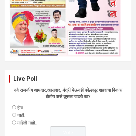
Live Poll
नवे राजकीय आमदार,खासदार, मंत्री येऊनही काेल्हापूर शहराचा विकास
हाेताेय असे तुम्हला वाटते का?
हाेय
नाही.
माहिती नाही..