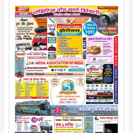
परिस्थितीनुसार तुम्ही जर आर्थिक, शैक्षणिक, सामाजिक समस्या, गुन्हेगारी,
शारीरीक त्रास, फसवणूक सारख्या प्रकरणात अडकला असाल, काेर्टाची
पायरी चढला असाल तर चिंता नकाे.. आम्ही मदत करू. मार्गदर्शन करू,
कायदेशीर सल्ला देऊ. - आजच संपर्क साधा- भारत साेनुले-8888207374
या AD सतिश कुंभार -9860944728
मराठी.. इंग्रजी पेपरला जाहिरात द्यायची संपर्क साधा..
मराठी इंग्रजी दैनिकासाठी जिल्हा, राज्य आवृत्तीसाठी जाहिराती स्विकारल्या
जातील. नवशक्ती, फ्री प्रेस जर्नल साठी तुम्हीही तुमच्या नाेटीस द्या. बँक,
13/213/4 सेल्स , डिमांड नाेटीस इतरांच्यापेक्षा वाजवी दरात आम्ही आपली
जाहिरात पब्लिश करू. माेबा. 9420939699