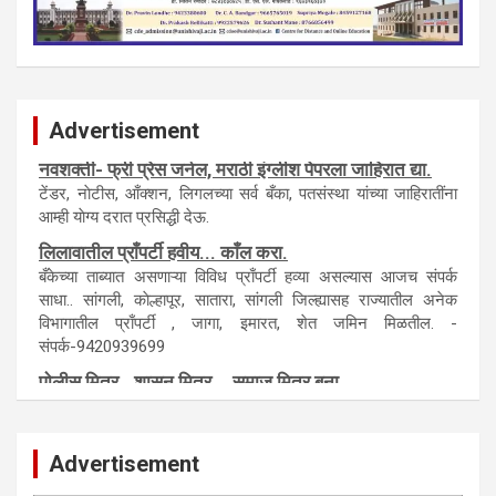
Advertisement
नवशक्ती- फ्री प्रेस जर्नल, मराठी इंग्लीश पेपरला जाहिरात द्या.
टेंडर, नाेटीस, आँक्शन, लिगलच्या सर्व बँका, पतसंस्था यांच्या जाहिरातींना
आम्ही याेग्य दरात प्रसिद्धी देऊ.
लिलावातील प्राँपर्टी हवीय... काँल करा.
बँकेच्या ताब्यात असणाऱ्या विविध प्राँपर्टी हव्या असल्यास आजच संपर्क
साधा.. सांगली, काेल्हापूर, सातारा, सांगली जिल्ह्यासह राज्यातील अनेक
विभागातील प्राँपर्टी , जागा, इमारत, शेत जमिन मिळतील. -
संपर्क-9420939699
पाेलीस मित्र.. शासन मित्र... समाज मित्र बना
पाँझिटीव्ह वाँच युथ असाेशिएनची संकल्पना-पाेलीस मित्र... शासन मित्र...
समाज मित्र चे सभासद बना.. संपर्क अनिकेत बिराडे-8262891115
Advertisement
कायदेशीर सल्ला या मार्गदर्शन पाहिजे. संपर्क साधा-