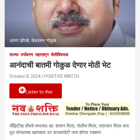
अरुण डोंगळे, चेअरमन गोकुळ
ताज्या
पर्यावरण
महाराष्ट्र
शेतीविषयक
आनंदाची बातमी गोकुळ देणार मोठी भेट
October 8, 2024
POSITIVE WATCH
Listen to this
पाँझिटीव्ह वाँचचे सभासद व्हा. शासन मित्र, पाेलीस मित्र, पत्रकार मित्र बना.
दूध संस्थाच्या खात्यावर दर फरकापोटी जमा होणार रक्कम!