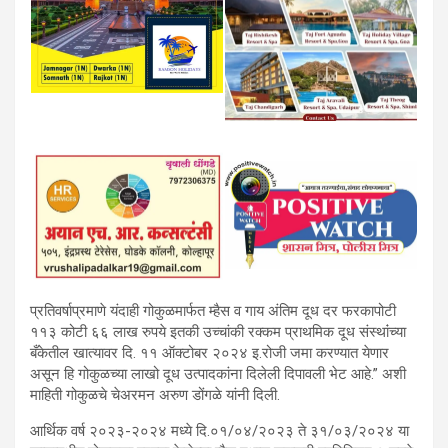
प्रतिवर्षाप्रमाणे यंदाही गोकुळमार्फत म्हैस व गाय अंतिम दूध दर फरकापोटी
११३ कोटी ६६ लाख रुपये इतकी उच्चांकी रक्कम प्राथमिक दूध संस्थांंच्या
बँकेतील खात्यावर दि. ११ ऑक्टोबर २०२४ इ.रोजी जमा करण्यात येणार
असून हि गोकुळच्या लाखो दूध उत्पादकांना दिलेली दिपावली भेट आहे.” अशी
माहिती गोकुळचे चेअरमन अरुण डोंगळे यांनी दिली.
आर्थिक वर्ष २०२३-२०२४ मध्ये दि.०१/०४/२०२३ ते ३१/०३/२०२४ या