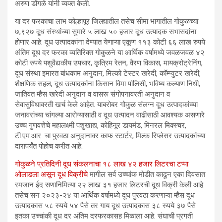
अरुण डोंगळे यांनी व्यक्त केली.
या दर फरकाचा लाभ कोल्हापूर जिल्ह्यातील तसेच सीमा भागातील गोकुळच्या
७,९२७ दूध संस्थांच्या सुमारे ५ लाख ५० हजार दूध उत्पादक सभासदांना
होणार आहे. दूध उत्पादकांना देण्यात येणाऱ्या एकूण ११३ कोटी ६६ लाख रुपये
अंतिम दूध दर फरका व्यतिरिक्त गोकुळने या आर्थिक वर्षामध्ये जवळजवळ ४२
कोटी रुपये पशुवैद्यकीय उपचार, कृत्रिम रेतन, वैरण विकास, मायक्रोट्रेनिंग,
दूध संस्था इमारत बांधकाम अनुदान, मिल्को टेस्टर खरेदी, कॉम्प्युटर खरेदी,
शैक्षणिक सहल, दूध उत्पादकांना किसान विमा पॉलिसी, भविष्य कल्याण निधी,
जातिवंत म्हैस खरेदी अनुदान व वासरू संगोपनावरती अनुदान व
सेवासुविधावरती खर्च केले आहेत. याबरोबर गोकुळ संलग्न दूध उत्पादकांच्या
जनावरांच्या चांगल्या आरोग्यासाठी व दूध उत्पादन वाढीसाठी आवश्यक असणारे
उच्च गुणवत्तेचे महालक्ष्मी पशुखाद्य, कोहिनूर डायमंड, मिनरल मिक्स्चर,
टी.एम.आर. चा पुरवठा अनुदानावर काफ स्टार्टर, मिल्क रिप्लेसर उत्पादकांच्या
दारापर्यंत पोहोच करीत आहे.
गोकुळने प्रतिदिनी दूध संकलनाचा १८ लाख ४२ हजार लिटरचा टप्पा
ओलाडला असून दूध विक्रीचे
मागील सर्व उच्चांक मोडीत काढून एका दिवसात
रमजान ईद सणानिमित्या २२ लाख ३१ हजार लिटरची दूध विक्री केली आहे.
तसेच सन २०२३-२४ या आर्थिक वर्षामध्ये दूध पुरवठा करणाऱ्या म्हैस दूध
उत्पादकास ५८ रुपये ५४ पैसे तर गाय दूध उत्पादकास ३८ रुपये ३७ पैसे
इतका उच्चांकी दूध दर अंतिम दरफरकासह मिळाला आहे. संघाची प्रगती