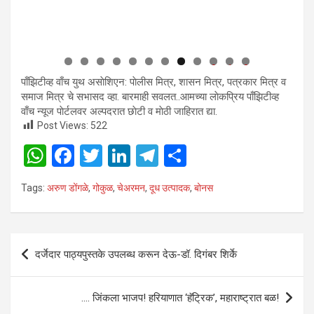
0
1
2
पाँझिटीव्ह वाँच युथ असाेशिएन: पाेलीस मित्र, शासन मित्र, पत्रकार मित्र व
समाज मित्र चे सभासद व्हा. बारमाही सवलत..आमच्या लाेकप्रिय पाँझिटीव्ह
वाँच न्यूज पाेर्टलवर अल्पदरात छाेटी व माेठी जाहिरात द्या.
Post Views:
522
W
F
T
Li
T
S
h
a
wi
n
el
h
Tags:
अरुण डोंगळे
,
गोकुळ
,
चेअरमन
,
दूध उत्पादक
,
बोनस
at
ce
tt
ke
e
ar
s
b
er
dI
gr
e
A
o
n
a
Post
दर्जेदार पाठ्यपुस्तके उपलब्ध करून देऊ-डॉ. दिगंबर शिर्के
p
o
m
navigation
p
k
…. जिंकला भाजप! हरियाणात ‘हॅट्रिक’, महाराष्ट्रात बळ!