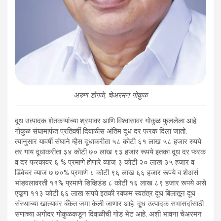
अरुण डोंगळे, चेअरमन गोकुळ
दूध उत्पादक शेतकऱ्यांच्या श्रमावर आणि विश्वासावर गोकुळ फुललेला आहे.
गोकुळ संघामार्फत प्रतिवर्षी दिवाळीस अंतिम दूध दर फरक दिला जातो.
त्यानुसार यावर्षी संघाने म्हैस दूधाकरीता ५८ कोटी ६१ लाख ५८ हजार रुपये
तर गाय दूधाकरीता ३४ कोटी ७० लाख ९३ हजार रूपये इतका दूध दर फरक
व दर फरकावर ६ % प्रमाणे होणारे व्याज ३ कोटी २० लाख ३५ हजार व
डिंबेचर व्याज ७.७०% प्रमाणे ८ कोटी ९६ लाख ६६ हजार रूपये व शेअर्स
भांडवलावरती ११% प्रमाणे डिव्हिडंड ८ कोटी १६ लाख ८९ हजार रूपये असे
एकूण ११३ कोटी ६६ लाख रूपये इतकी रक्कम स्वतंत्र दूध बिलातून दूध
संस्थाच्या खात्यावर बँकेत जमा केली जाणार आहे. दूध उत्पादक सभासदांसाठी
सणाच्या अगोदर गोकुळकडून दिवाळीची गोड भेट आहे. अशी भावना चेअरमन