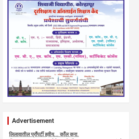
Advertisement
नवशक्ती- फ्री प्रेस जर्नल, मराठी इंग्लीश पेपरला जाहिरात द्या.