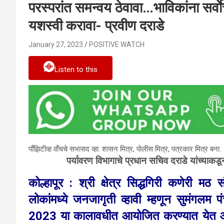
परस्परांत समन्वय ठेवावा…भाविकांना सर्वाे
यशस्वी करावा- प्रवीण दराडे
January 27, 2023
POSITIVE WATCH
Listen to this
पाँझिटीव्ह वाँचचे सभासद व्हा. शासन मित्र, पाेलीस मित्र, पत्रकार मित्र बना.
पर्यावरण विभागाचे प्रधान सचिव दराडे यांच्याकडू
कोल्हापूर : श्री क्षेत्र सिद्धगिरी कणेरी मठ 
लोकांमध्ये जनजागृती व्हावी म्हणून सुमंगलम 
2023 या कालावधीत आयोजित करण्यात येत आहे