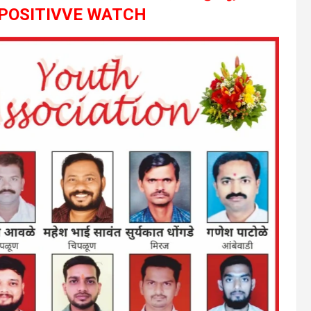
ईल- POSITIVVE WATCH