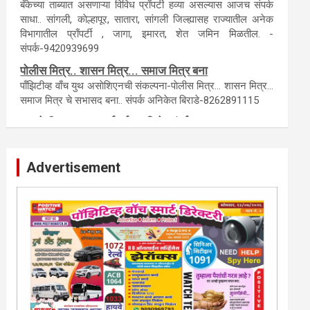
टेंडर, नाेटीस, आँक्शन, लिगलच्या सर्व बँका, पतसंस्था यांच्या जाहिरातींना
आम्ही याेग्य दरात प्रसिद्धी देऊ.
लिलावातील प्राँपर्टी हवीय... काँल करा.
बँकेच्या ताब्यात असणाऱ्या विविध प्राँपर्टी हव्या असल्यास आजच संपर्क
साधा.. सांगली, काेल्हापूर, सातारा, सांगली जिल्ह्यासह राज्यातील अनेक
विभागातील प्राँपर्टी , जागा, इमारत, शेत जमिन मिळतील. -
संपर्क-9420939699
पाेलीस मित्र.. शासन मित्र... समाज मित्र बना
पाँझिटीव्ह वाँच युथ असाेशिएनची संकल्पना-पाेलीस मित्र... शासन मित्र...
समाज मित्र चे सभासद बना.. संपर्क अनिकेत बिराडे-8262891115
Advertisement
कायदेशीर सल्ला या मार्गदर्शन पाहिजे. संपर्क साधा-
परिस्थितीनुसार तुम्ही जर आर्थिक, शैक्षणिक, सामाजिक समस्या, गुन्हेगारी,
शारीरीक त्रास, फसवणूक सारख्या प्रकरणात अडकला असाल, काेर्टाची
पायरी चढला असाल तर चिंता नकाे.. आम्ही मदत करू. मार्गदर्शन करू,
कायदेशीर सल्ला देऊ. - आजच संपर्क साधा- भारत
साेनुले-8888207374 या AD सतिश कुंभार -9860944728
मराठी.. इंग्रजी पेपरला जाहिरात द्यायची संपर्क साधा..
मराठी इंग्रजी दैनिकासाठी जिल्हा, राज्य आवृत्तीसाठी जाहिराती स्विकारल्या
जातील. नवशक्ती, फ्री प्रेस जर्नल साठी तुम्हीही तुमच्या नाेटीस द्या. बँक,