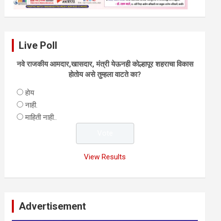
Live Poll
नवे राजकीय आमदार,खासदार, मंत्री येऊनही काेल्हापूर शहराचा विकास
हाेताेय असे तुम्हला वाटते का?
हाेय
नाही.
माहिती नाही..
View Results
Advertisement