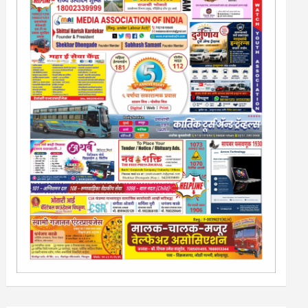
13/213/4 सेल्स , डिमांड नाेटीस इतरांच्यापेक्षा वाजवी दरात आम्ही
आपली जाहिरात पब्लिश करू. माेबा. 9420939699