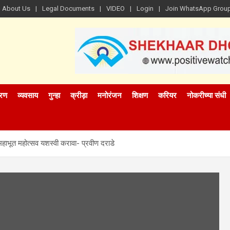
About Us
Legal Documents
VIDEO
Login
Join WhatsApp Grou
रण
व्यवसाय
गुन्हा
क्रीड़ा
मनोरंजन
शिक्षण
करियर
नोकरीच्या संधी
पंचमहाभूत महोत्सव यशस्वी करावा- प्रवीण दराडे