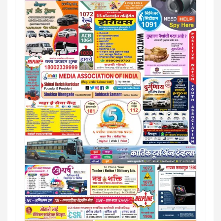
कायदेशीर सल्ला देऊ. - आजच संपर्क साधा- भारत साेनुले-8888207374
या AD सतिश कुंभार -9860944728
मराठी.. इंग्रजी पेपरला जाहिरात द्यायची संपर्क साधा..
मराठी इंग्रजी दैनिकासाठी जिल्हा, राज्य आवृत्तीसाठी जाहिराती स्विकारल्या
जातील. नवशक्ती, फ्री प्रेस जर्नल साठी तुम्हीही तुमच्या नाेटीस द्या. बँक,
13/213/4 सेल्स , डिमांड नाेटीस इतरांच्यापेक्षा वाजवी दरात आम्ही आपली
जाहिरात पब्लिश करू. माेबा. 9420939699