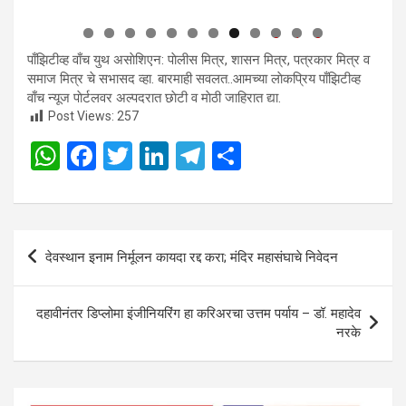
0
1
2
पाँझिटीव्ह वाँच युथ असाेशिएन: पाेलीस मित्र, शासन मित्र, पत्रकार मित्र व
समाज मित्र चे सभासद व्हा. बारमाही सवलत..आमच्या लाेकप्रिय पाँझिटीव्ह
वाँच न्यूज पाेर्टलवर अल्पदरात छाेटी व माेठी जाहिरात द्या.
Post Views:
257
W
F
T
Li
T
S
h
a
wi
n
el
h
at
ce
tt
ke
e
ar
s
b
er
dI
gr
e
Post
देवस्थान इनाम निर्मूलन कायदा रद्द करा; मंदिर महासंघाचे निवेदन
A
o
n
a
navigation
p
o
m
दहावीनंतर डिप्लोमा इंजीनियरिंग हा करिअरचा उत्तम पर्याय – डॉ. महादेव
p
k
नरके