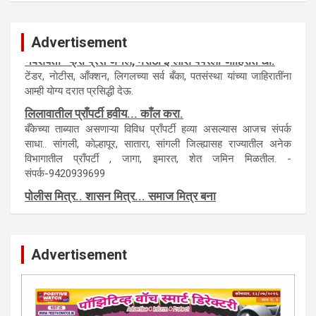
Advertisement
नवशक्ती- फ्री प्रेस जर्नल, मराठी इंग्लीश पेपरला जाहिरात द्या.
टेंडर, नाेटीस, आँक्शन, लिगलच्या सर्व बँका, पतसंस्था यांच्या जाहिरातींना
आम्ही याेग्य दरात प्रसिद्धी देऊ.
लिलावातील प्राँपर्टी हवीय... काँल करा.
बँकेच्या ताब्यात असणाऱ्या विविध प्राँपर्टी हव्या असल्यास आजच संपर्क
साधा.. सांगली, काेल्हापूर, सातारा, सांगली जिल्ह्यासह राज्यातील अनेक
विभागातील प्राँपर्टी , जागा, इमारत, शेत जमिन मिळतील. -
संपर्क-9420939699
पाेलीस मित्र.. शासन मित्र... समाज मित्र बना
पाँझिटीव्ह वाँच युथ असाेशिएनची संकल्पना-पाेलीस मित्र... शासन मित्र...
समाज मित्र चे सभासद बना.. संपर्क अनिकेत बिराडे-8262891115
Advertisement
कायदेशीर सल्ला या मार्गदर्शन पाहिजे. संपर्क साधा-
परिस्थितीनुसार तुम्ही जर आर्थिक, शैक्षणिक, सामाजिक समस्या, गुन्हेगारी,
शारीरीक त्रास, फसवणूक सारख्या प्रकरणात अडकला असाल, काेर्टाची
पायरी चढला असाल तर चिंता नकाे.. आम्ही मदत करू. मार्गदर्शन करू,