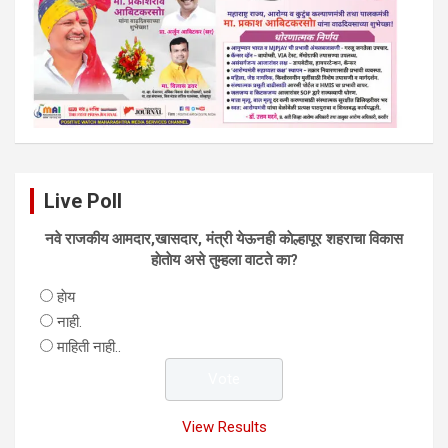
Live Poll
नवे राजकीय आमदार,खासदार, मंत्री येऊनही काेल्हापूर शहराचा विकास
हाेताेय असे तुम्हला वाटते का?
हाेय
नाही.
माहिती नाही..
View Results