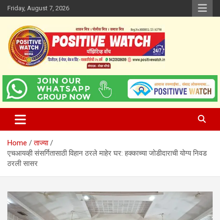
Skip
Friday, August 7, 2026
to
content
www.positivewatch.in
Positive Watch
Home
ताज्या
एचआयव्ही संसर्गितासाठी विहान ठरले माहेर घर: हक्काच्या जोडीदाराची योग्य निवड
ठरली सासर