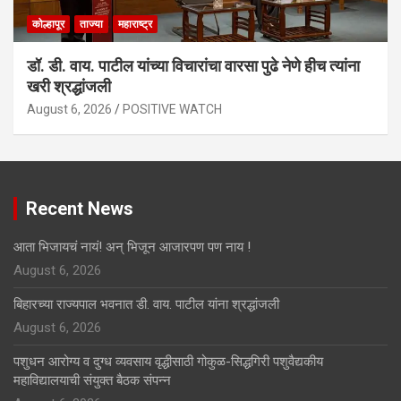
कोल्हापूर
ताज्या
महाराष्ट्र
डॉ. डी. वाय. पाटील यांच्या विचारांचा वारसा पुढे नेणे हीच त्यांना
खरी श्रद्धांजली
August 6, 2026
POSITIVE WATCH
Recent News
आता भिजायचं नायं! अन् भिजून आजारपण पण नाय !
August 6, 2026
बिहारच्या राज्यपाल भवनात डी. वाय. पाटील यांना श्रद्धांजली
August 6, 2026
पशुधन आरोग्य व दुग्ध व्यवसाय वृद्धीसाठी गोकुळ-सिद्धगिरी पशुवैद्यकीय
महाविद्यालयाची संयुक्त बैठक संपन्न