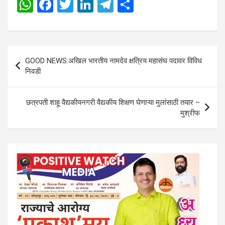
W
F
T
Li
T
S
h
a
wi
n
el
h
at
ce
tt
ke
e
ar
s
b
er
dI
gr
e
Post
GOOD NEWS:अखिल भारतीय नामदेव क्षत्रिय महासंघ पदावर विविध
A
o
n
a
navigation
निवडी
p
o
m
p
k
छत्रपती शाहू वैद्यकीयनगरी वैद्यकीय शिक्षण घेणाऱ्या मुलांसाठी तयार –
मुश्रीफ