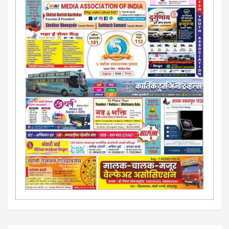
जाहिरात पब्लिश करू. माेबा. 9420939699