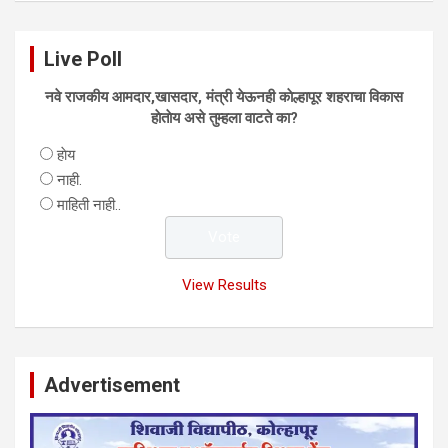
Live Poll
नवे राजकीय आमदार,खासदार, मंत्री येऊनही काेल्हापूर शहराचा विकास
हाेताेय असे तुम्हला वाटते का?
हाेय
नाही.
माहिती नाही..
View Results
Advertisement