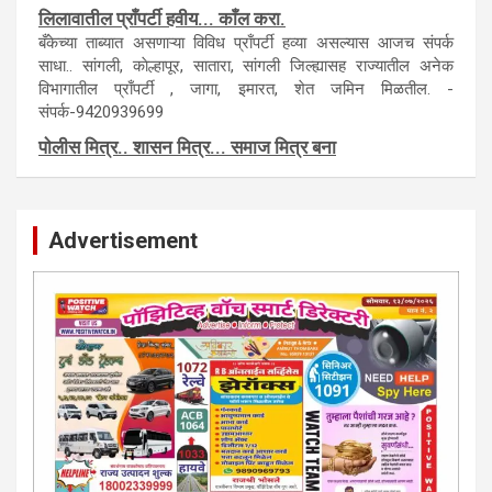
आम्ही याेग्य दरात प्रसिद्धी देऊ.
लिलावातील प्राँपर्टी हवीय... काँल करा.
बँकेच्या ताब्यात असणाऱ्या विविध प्राँपर्टी हव्या असल्यास आजच संपर्क
साधा.. सांगली, काेल्हापूर, सातारा, सांगली जिल्ह्यासह राज्यातील अनेक
विभागातील प्राँपर्टी , जागा, इमारत, शेत जमिन मिळतील. -
संपर्क-9420939699
पाेलीस मित्र.. शासन मित्र... समाज मित्र बना
पाँझिटीव्ह वाँच युथ असाेशिएनची संकल्पना-पाेलीस मित्र... शासन मित्र...
समाज मित्र चे सभासद बना.. संपर्क अनिकेत बिराडे-8262891115
Advertisement
कायदेशीर सल्ला या मार्गदर्शन पाहिजे. संपर्क साधा-
परिस्थितीनुसार तुम्ही जर आर्थिक, शैक्षणिक, सामाजिक समस्या, गुन्हेगारी,
शारीरीक त्रास, फसवणूक सारख्या प्रकरणात अडकला असाल, काेर्टाची
पायरी चढला असाल तर चिंता नकाे.. आम्ही मदत करू. मार्गदर्शन करू,
कायदेशीर सल्ला देऊ. - आजच संपर्क साधा- भारत साेनुले-8888207374
या AD सतिश कुंभार -9860944728
मराठी.. इंग्रजी पेपरला जाहिरात द्यायची संपर्क साधा..
मराठी इंग्रजी दैनिकासाठी जिल्हा, राज्य आवृत्तीसाठी जाहिराती स्विकारल्या
जातील. नवशक्ती, फ्री प्रेस जर्नल साठी तुम्हीही तुमच्या नाेटीस द्या. बँक,
13/213/4 सेल्स , डिमांड नाेटीस इतरांच्यापेक्षा वाजवी दरात आम्ही आपली