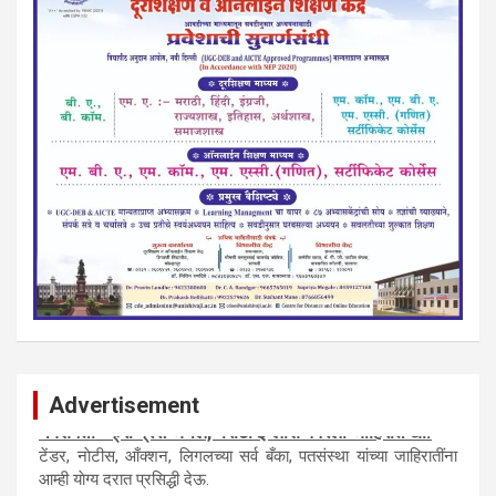
Advertisement
नवशक्ती- फ्री प्रेस जर्नल, मराठी इंग्लीश पेपरला जाहिरात द्या.
टेंडर, नाेटीस, आँक्शन, लिगलच्या सर्व बँका, पतसंस्था यांच्या जाहिरातींना