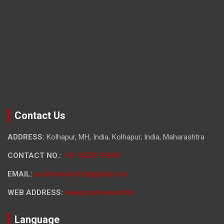
Contact Us
ADDRESS:
Kolhapur, MH, India, Kolhapur, India, Maharashtra
CONTACT NO.:
+91 94209 39699
EMAIL:
positivewatch.in@gmail.com
WEB ADDRESS:
www.positivewatchin
Language