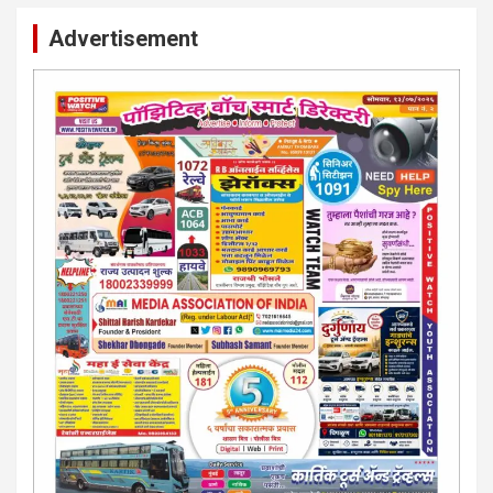
समाज मित्र चे सभासद बना.. संपर्क अनिकेत बिराडे-8262891115
Advertisement
कायदेशीर सल्ला या मार्गदर्शन पाहिजे. संपर्क साधा-
परिस्थितीनुसार तुम्ही जर आर्थिक, शैक्षणिक, सामाजिक समस्या, गुन्हेगारी,
शारीरीक त्रास, फसवणूक सारख्या प्रकरणात अडकला असाल, काेर्टाची
पायरी चढला असाल तर चिंता नकाे.. आम्ही मदत करू. मार्गदर्शन करू,
कायदेशीर सल्ला देऊ. - आजच संपर्क साधा- भारत साेनुले-8888207374
या AD सतिश कुंभार -9860944728
मराठी.. इंग्रजी पेपरला जाहिरात द्यायची संपर्क साधा..
मराठी इंग्रजी दैनिकासाठी जिल्हा, राज्य आवृत्तीसाठी जाहिराती स्विकारल्या
जातील. नवशक्ती, फ्री प्रेस जर्नल साठी तुम्हीही तुमच्या नाेटीस द्या. बँक,
13/213/4 सेल्स , डिमांड नाेटीस इतरांच्यापेक्षा वाजवी दरात आम्ही आपली
जाहिरात पब्लिश करू. माेबा. 9420939699