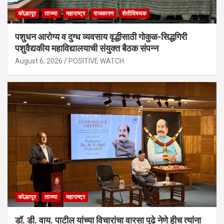
कोल्हापूर
ताज्या
महाराष्ट्र
राजकारण
शेतीविषयक
पशुधन आरोग्य व दुग्ध व्यवसाय वृद्धीसाठी गोकुळ-सिद्धगिरी
पशुवैद्यकीय महाविद्यालयाची संयुक्त बैठक संपन्न
August 6, 2026
POSITIVE WATCH
कोल्हापूर
ताज्या
महाराष्ट्र
डॉ. डी. वाय. पाटील यांच्या विचारांचा वारसा पुढे नेणे हीच त्यांना