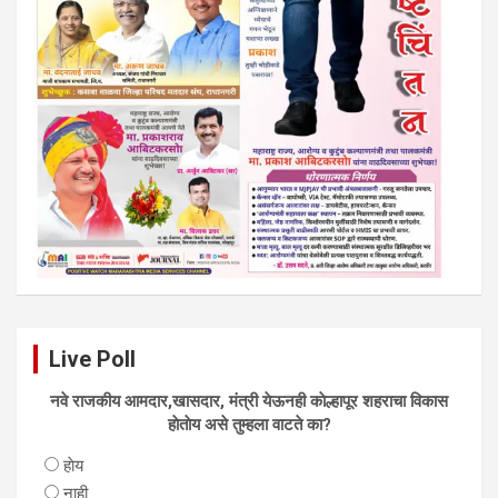
Live Poll
नवे राजकीय आमदार,खासदार, मंत्री येऊनही काेल्हापूर शहराचा विकास
हाेताेय असे तुम्हला वाटते का?
हाेय
नाही.