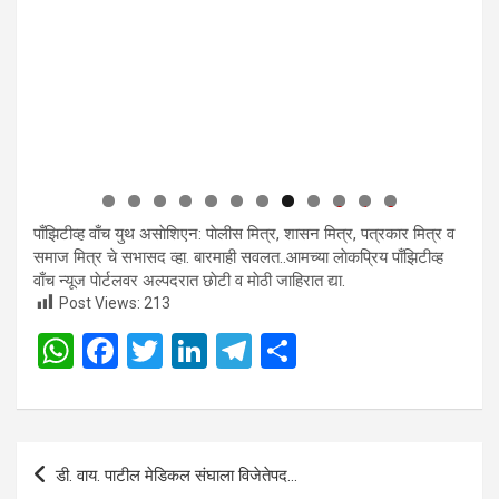
0
1
2
पाँझिटीव्ह वाँच युथ असाेशिएन: पाेलीस मित्र, शासन मित्र, पत्रकार मित्र व
समाज मित्र चे सभासद व्हा. बारमाही सवलत..आमच्या लाेकप्रिय पाँझिटीव्ह
वाँच न्यूज पाेर्टलवर अल्पदरात छाेटी व माेठी जाहिरात द्या.
Post Views:
213
W
F
T
Li
T
S
h
a
wi
n
el
h
at
ce
tt
ke
e
ar
s
b
er
dI
gr
e
Post
डी. वाय. पाटील मेडिकल संघाला विजेतेपद…
A
o
n
a
navigation