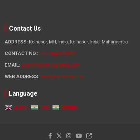
Contact Us
ADDRESS:
Kolhapur, MH, India, Kolhapur, India, Maharashtra
CONTACT NO.:
+91 94209 39699
EMAIL:
positivewatch.in@gmail.com
WEB ADDRESS:
www.positivewatchin
Language
English
Hindi
Marathi