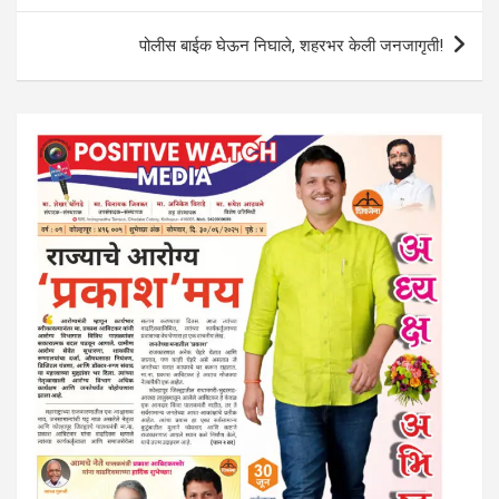
p
o
m
पोलीस बाईक घेऊन निघाले, शहरभर केली जनजागृती!
p
k