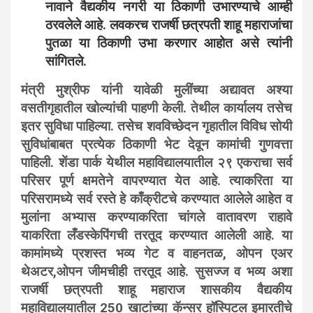
नावाने वैद्यकीय नगरी या ठिकाणी उभारण्याचे आम्ही
ठरवलेले आहे. लवकरच राजर्षी छत्रपती शाहू महाराजांचा
पुतळा या ठिकाणी उभा करणार आहोत असे त्यांनी
सांगितले.
मंत्री मुश्रीफ यांनी यावेळी मुलींच्या अद्यावत अश्या
वसतीगृहातील खोल्यांची पाहणी केली. तेथील कार्यालय तसेच
इतर सुविधा पाहिल्या. तसेच शवविच्छेदन गृहातील विविध सोयी
सुविधांबाबत प्रत्येक ठिकाणी भेट देवून कामांची गुणवत्ता
पाहिली. शेंडा पार्क येथील महाविद्यालयातील २९ एकराचा सर्व
परिसर पूर्ण क्षमतेने वापरण्यात येत आहे. त्याकरिता या
परिसरामध्ये सर्व रस्ते हे काँक्रीटचे करण्यात आलेले आहेत व
मुलांना अभ्यास करण्याकरिता चांगले वातावरण राहावे
याकरिता लँडस्केपिंगची तरतूद करण्यात आलेली आहे. या
कामांमध्ये प्रशस्त भव्य गेट व वाहनतळ, ओपन एअर
थेअटर,ओपन जीमचीही तरतूद आहे. सुसज्ज व भव्य अशा
राजर्षी छत्रपती शाहू महाराज शासकीय वैद्यकीय
महाविद्यालयातील 250 खाटांच्या कॅन्सर हॉस्पिटल इमारतीचे