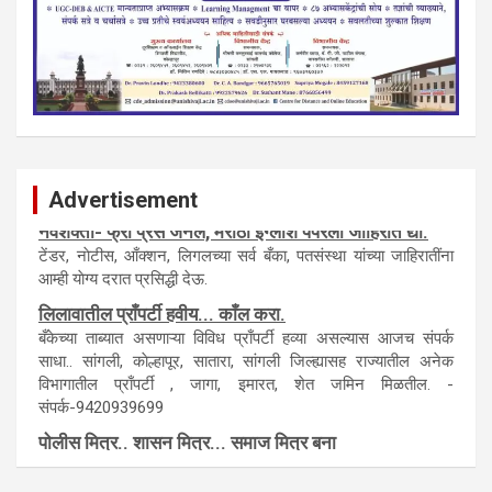
Advertisement
नवशक्ती- फ्री प्रेस जर्नल, मराठी इंग्लीश पेपरला जाहिरात द्या.
टेंडर, नाेटीस, आँक्शन, लिगलच्या सर्व बँका, पतसंस्था यांच्या जाहिरातींना
आम्ही याेग्य दरात प्रसिद्धी देऊ.
लिलावातील प्राँपर्टी हवीय... काँल करा.
बँकेच्या ताब्यात असणाऱ्या विविध प्राँपर्टी हव्या असल्यास आजच संपर्क
साधा.. सांगली, काेल्हापूर, सातारा, सांगली जिल्ह्यासह राज्यातील अनेक
विभागातील प्राँपर्टी , जागा, इमारत, शेत जमिन मिळतील. -
संपर्क-9420939699
पाेलीस मित्र.. शासन मित्र... समाज मित्र बना
पाँझिटीव्ह वाँच युथ असाेशिएनची संकल्पना-पाेलीस मित्र... शासन मित्र...