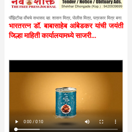
पाँझिटीव्ह वाँचचे सभासद व्हा. शासन मित्र, पाेलीस मित्र, पत्रकार मित्र बना.
भारतरत्न डॉ. बाबासाहेब आंबेडकर यांची जयंती
जिल्हा माहिती कार्यालयामध्ये साजरी…