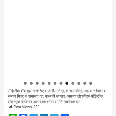
0
1
2
पाँझिटीव्ह वाँच युथ असाेशिएन: पाेलीस मित्र, शासन मित्र, पत्रकार मित्र व
समाज मित्र चे सभासद व्हा. बारमाही सवलत..आमच्या लाेकप्रिय पाँझिटीव्ह
वाँच न्यूज पाेर्टलवर अल्पदरात छाेटी व माेठी जाहिरात द्या.
Post Views:
280