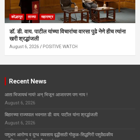
कोल्हापूर
ताज्या
महाराष्ट्र
डॉ. डी. वाय. पाटील यांच्या विचारांचा वारसा पुढे नेणे हीच त्यांना
खरी श्रद्धांजली
August 6, 2026
POSITIVE WATCH
Recent News
आता भिजायचं नायं! अन् भिजून आजारपण पण नाय !
August 6, 2026
बिहारच्या राज्यपाल भवनात डी. वाय. पाटील यांना श्रद्धांजली
August 6, 2026
पशुधन आरोग्य व दुग्ध व्यवसाय वृद्धीसाठी गोकुळ-सिद्धगिरी पशुवैद्यकीय