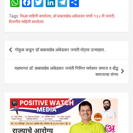
W
F
T
Li
T
S
h
a
wi
n
el
h
Tags:
जिल्हा माहिती कार्यालय
,
डॉ बाबासाहेब आंबेडकर यांची १३२ वी जयंती
,
at
ce
tt
ke
e
ar
विभागीय माहिती कार्यालय
s
b
er
dI
gr
e
A
o
n
a
Post
p
o
m
गोकुळ कडून डॉ बाबासाहेब आंबेडकर जयंती मोठ्या उत्साहात…
navigation
p
k
महामानव डॉ. बाबासाहेब आंबेडकर जयंती निमित्त चर्मकार समाज व बौद्ध
समाजाचा संगम