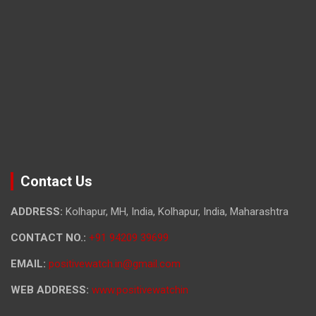
Contact Us
ADDRESS:
Kolhapur, MH, India, Kolhapur, India, Maharashtra
CONTACT NO.:
+91 94209 39699
EMAIL:
positivewatch.in@gmail.com
WEB ADDRESS:
www.positivewatchin