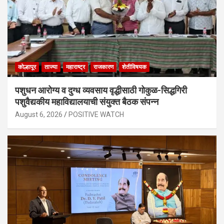
कोल्हापूर
ताज्या
महाराष्ट्र
राजकारण
शेतीविषयक
पशुधन आरोग्य व दुग्ध व्यवसाय वृद्धीसाठी गोकुळ-सिद्धगिरी
पशुवैद्यकीय महाविद्यालयाची संयुक्त बैठक संपन्न
August 6, 2026
POSITIVE WATCH