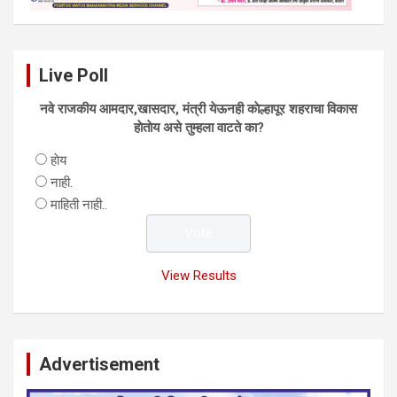
Live Poll
नवे राजकीय आमदार,खासदार, मंत्री येऊनही काेल्हापूर शहराचा विकास
हाेताेय असे तुम्हला वाटते का?
हाेय
नाही.
माहिती नाही..
View Results
Advertisement