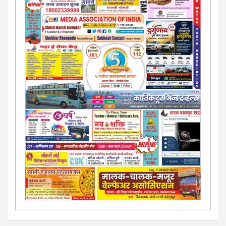
13/213/4 सेल्स , डिमांड नाेटीस इतरांच्यापेक्षा वाजवी दरात आम्ही आपली
जाहिरात पब्लिश करू. माेबा. 9420939699