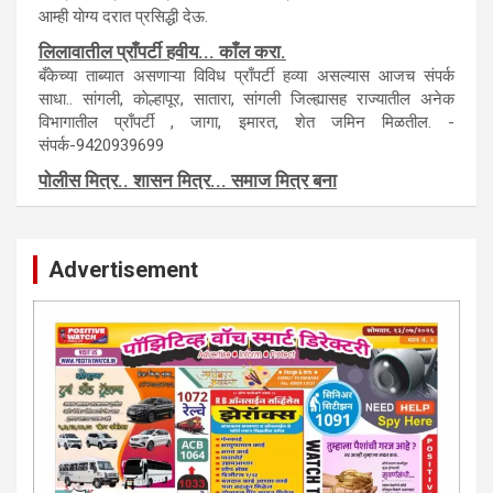
टेंडर, नाेटीस, आँक्शन, लिगलच्या सर्व बँका, पतसंस्था यांच्या जाहिरातींना
आम्ही याेग्य दरात प्रसिद्धी देऊ.
लिलावातील प्राँपर्टी हवीय... काँल करा.
बँकेच्या ताब्यात असणाऱ्या विविध प्राँपर्टी हव्या असल्यास आजच संपर्क
साधा.. सांगली, काेल्हापूर, सातारा, सांगली जिल्ह्यासह राज्यातील अनेक
विभागातील प्राँपर्टी , जागा, इमारत, शेत जमिन मिळतील. -
संपर्क-9420939699
पाेलीस मित्र.. शासन मित्र... समाज मित्र बना
पाँझिटीव्ह वाँच युथ असाेशिएनची संकल्पना-पाेलीस मित्र... शासन मित्र...
समाज मित्र चे सभासद बना.. संपर्क अनिकेत बिराडे-8262891115
Advertisement
कायदेशीर सल्ला या मार्गदर्शन पाहिजे. संपर्क साधा-
परिस्थितीनुसार तुम्ही जर आर्थिक, शैक्षणिक, सामाजिक समस्या, गुन्हेगारी,
शारीरीक त्रास, फसवणूक सारख्या प्रकरणात अडकला असाल, काेर्टाची
पायरी चढला असाल तर चिंता नकाे.. आम्ही मदत करू. मार्गदर्शन करू,
कायदेशीर सल्ला देऊ. - आजच संपर्क साधा- भारत साेनुले-8888207374
या AD सतिश कुंभार -9860944728
मराठी.. इंग्रजी पेपरला जाहिरात द्यायची संपर्क साधा..
मराठी इंग्रजी दैनिकासाठी जिल्हा, राज्य आवृत्तीसाठी जाहिराती स्विकारल्या
जातील. नवशक्ती, फ्री प्रेस जर्नल साठी तुम्हीही तुमच्या नाेटीस द्या. बँक,