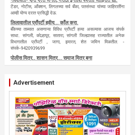
नवशक्ती- फ्री प्रेस जर्नल, मराठी इंग्लीश पेपरला जाहिरात द्या.
टेंडर, नाेटीस, आँक्शन, लिगलच्या सर्व बँका, पतसंस्था यांच्या जाहिरातींना
आम्ही याेग्य दरात प्रसिद्धी देऊ.
लिलावातील प्राँपर्टी हवीय... काँल करा.
बँकेच्या ताब्यात असणाऱ्या विविध प्राँपर्टी हव्या असल्यास आजच संपर्क
साधा.. सांगली, काेल्हापूर, सातारा, सांगली जिल्ह्यासह राज्यातील अनेक
विभागातील प्राँपर्टी , जागा, इमारत, शेत जमिन मिळतील. -
संपर्क-9420939699
पाेलीस मित्र.. शासन मित्र... समाज मित्र बना
पाँझिटीव्ह वाँच युथ असाेशिएनची संकल्पना-पाेलीस मित्र... शासन मित्र...
समाज मित्र चे सभासद बना.. संपर्क अनिकेत बिराडे-8262891115
Advertisement
कायदेशीर सल्ला या मार्गदर्शन पाहिजे. संपर्क साधा-
परिस्थितीनुसार तुम्ही जर आर्थिक, शैक्षणिक, सामाजिक समस्या, गुन्हेगारी,
शारीरीक त्रास, फसवणूक सारख्या प्रकरणात अडकला असाल, काेर्टाची
पायरी चढला असाल तर चिंता नकाे.. आम्ही मदत करू. मार्गदर्शन करू,
कायदेशीर सल्ला देऊ. - आजच संपर्क साधा- भारत साेनुले-8888207374
या AD सतिश कुंभार -9860944728
मराठी.. इंग्रजी पेपरला जाहिरात द्यायची संपर्क साधा..
मराठी इंग्रजी दैनिकासाठी जिल्हा, राज्य आवृत्तीसाठी जाहिराती स्विकारल्या