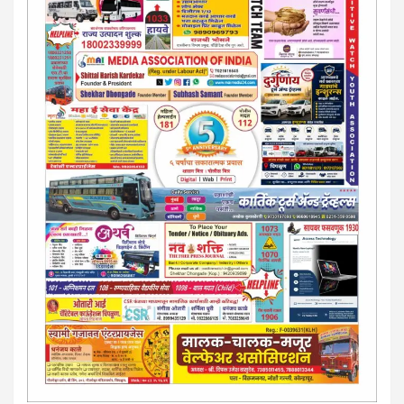
जातील. नवशक्ती, फ्री प्रेस जर्नल साठी तुम्हीही तुमच्या नाेटीस द्या. बँक,
13/213/4 सेल्स , डिमांड नाेटीस इतरांच्यापेक्षा वाजवी दरात आम्ही आपली
जाहिरात पब्लिश करू. माेबा. 9420939699