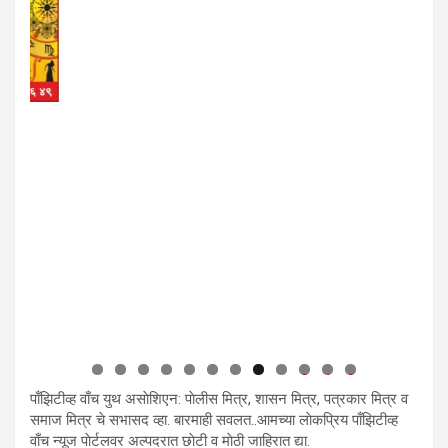
0
1
2
पाँझिटीव्ह वाँच युथ असाेशिएन: पाेलीस मित्र, शासन मित्र, पत्रकार मित्र व
समाज मित्र चे सभासद व्हा. बारमाही सवलत..आमच्या लाेकप्रिय पाँझिटीव्ह
वाँच न्यूज पाेर्टलवर अल्पदरात छाेटी व माेठी जाहिरात द्या.