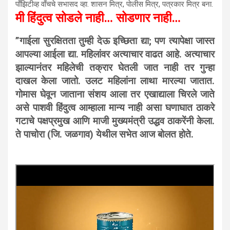
पाँझिटीव्ह वाँचचे सभासद व्हा. शासन मित्र, पाेलीस मित्र, पत्रकार मित्र बना.
मी हिंदुत्व सोडले नाही… सोडणार नाही…
”गाईला सुरक्षितता तुम्ही देऊ इच्छिता द्या; पण त्यापेक्षा जास्त
आपल्या आईला द्या. महिलांवर अत्याचार वाढत आहे. अत्याचार
झाल्यानंतर महिलेची तक्रार घेतली जात नाही तर गुन्हा
दाखल केला जातो. उलट महिलांना लाथा मारल्या जातात.
गोमास घेवून जाताना संशय आला तर एखाद्याला चिरले जाते
असे पाशवी हिंदुत्व आम्हाला मान्य नाही असा घणाघात ठाकरे
गटाचे पक्षप्रमुख आणि माजी मुख्यमंत्री उद्धव ठाकरेंनी केला.
ते पाचोरा (जि. जळगाव) येथील सभेत आज बोलत होते.