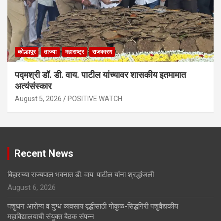
कोल्हापूर
ताज्या
महाराष्ट्र
राजकारण
पद्मश्री डॉ. डी. वाय. पाटील यांच्यावर शासकीय इतमामात
अत्यंसंस्कार
August 5, 2026
POSITIVE WATCH
Recent News
बिहारच्या राज्यपाल भवनात डी. वाय. पाटील यांना श्रद्धांजली
August 6, 2026
पशुधन आरोग्य व दुग्ध व्यवसाय वृद्धीसाठी गोकुळ-सिद्धगिरी पशुवैद्यकीय
महाविद्यालयाची संयुक्त बैठक संपन्न