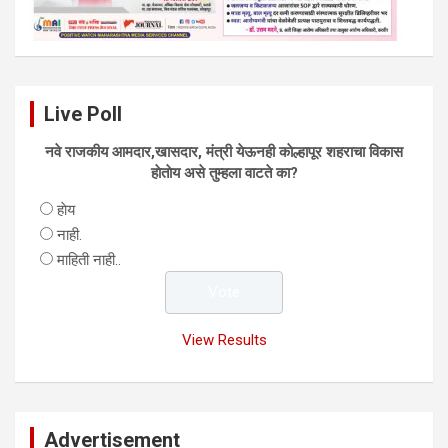
Live Poll
नवे राजकीय आमदार,खासदार, मंत्री येऊनही काेल्हापूर शहराचा विकास
हाेताेय असे तुम्हला वाटते का?
हाेय
नाही.
माहिती नाही..
View Results
Advertisement