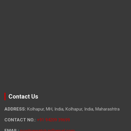
Contact Us
ADDRESS:
Kolhapur, MH, India, Kolhapur, India, Maharashtra
CONTACT NO.:
+91 94209 39699
EMAIL:
positivewatch.in@gmail.com