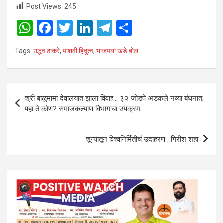
Post Views:
245
W
F
T
Li
T
S
h
a
wi
n
el
h
Tags:
उद्धव ठाकरे
,
पाशवी हिंदुत्व
,
भाजपला खडे बोल
at
ce
tt
ke
e
ar
s
b
er
dI
gr
e
A
o
n
a
Post
श्री बाळुमामा देवालयात झाला विवाह… ३२ जाेडपे अडकले नव्या बंधनात;
p
o
m
navigation
पहा ते काेण? समाजकल्याण विभागाचा उपक्रम
p
k
शून्यातून विश्वनिर्मितीचं उदाहरण : गिरीश शहा