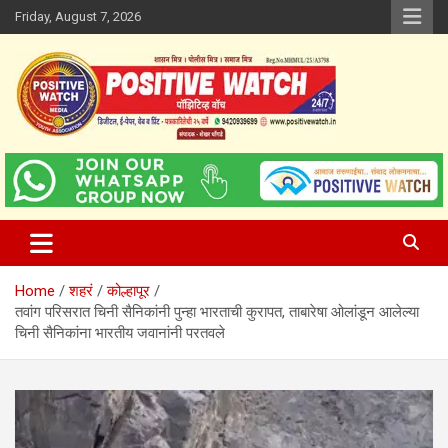
Skip
Friday, August 7, 2026
to
content
www.positivewatch.in
Positive Watch
Home
शहरं
कोल्हापूर
तवांग परिसरात चिनी सैनिकांनी पुन्हा भारताची कुरापत, ताबारेषा ओलांडून आलेल्या
चिनी सैनिकांना भारतीय जवानांनी परतवले