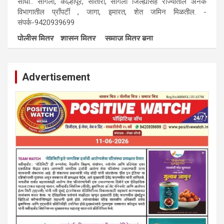
साधा.. सांगली, काेल्हापूर, सातारा, सांगली जिल्ह्यासह राज्यातील अनेक
विभागातील प्राँपर्टी , जागा, इमारत, शेत जमिन मिळतील. -
संपर्क-9420939699
पाेलीस मित्र.. शासन मित्र... समाज मित्र बना
पाँझिटीव्ह वाँच युथ असाेशिएनची संकल्पना-पाेलीस मित्र... शासन मित्र...
समाज मित्र चे सभासद बना.. संपर्क अनिकेत बिराडे-8262891115
Advertisement
कायदेशीर सल्ला या मार्गदर्शन पाहिजे. संपर्क साधा-
परिस्थितीनुसार तुम्ही जर आर्थिक, शैक्षणिक, सामाजिक समस्या, गुन्हेगारी,
शारीरीक त्रास, फसवणूक सारख्या प्रकरणात अडकला असाल, काेर्टाची
पायरी चढला असाल तर चिंता नकाे.. आम्ही मदत करू. मार्गदर्शन करू,
कायदेशीर सल्ला देऊ. - आजच संपर्क साधा- भारत साेनुले-8888207374
या AD सतिश कुंभार -9860944728
मराठी.. इंग्रजी पेपरला जाहिरात द्यायची संपर्क साधा..
मराठी इंग्रजी दैनिकासाठी जिल्हा, राज्य आवृत्तीसाठी जाहिराती स्विकारल्या
जातील. नवशक्ती, फ्री प्रेस जर्नल साठी तुम्हीही तुमच्या नाेटीस द्या. बँक,
13/213/4 सेल्स , डिमांड नाेटीस इतरांच्यापेक्षा वाजवी दरात आम्ही आपली
जाहिरात पब्लिश करू. माेबा. 9420939699