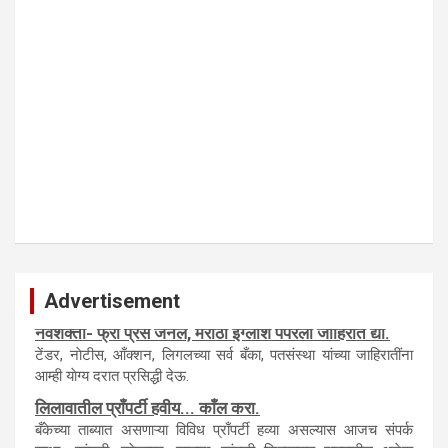
Advertisement
नवशक्ती- फ्री प्रेस जर्नल, मराठी इंग्लीश पेपरला जाहिरात द्या.
टेंडर, नाेटीस, आँक्शन, लिगलच्या सर्व बँका, पतसंस्था यांच्या जाहिरातींना
आम्ही याेग्य दरात प्रसिद्धी देऊ.
लिलावातील प्राँपर्टी हवीय... काँल करा.
बँकेच्या ताब्यात असणाऱ्या विविध प्राँपर्टी हव्या असल्यास आजच संपर्क