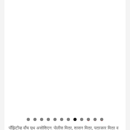
0
1
2
पाँझिटीव्ह वाँच युथ असाेशिएन: पाेलीस मित्र, शासन मित्र, पत्रकार मित्र व