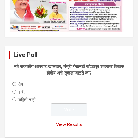
Live Poll
नवे राजकीय आमदार,खासदार, मंत्री येऊनही काेल्हापूर शहराचा विकास
हाेताेय असे तुम्हला वाटते का?
हाेय
नाही.
माहिती नाही..
View Results