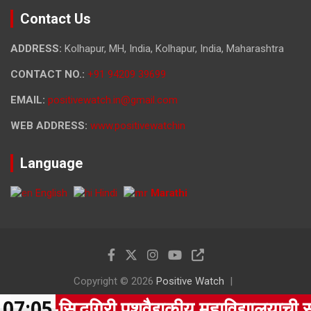
Contact Us
ADDRESS:
Kolhapur, MH, India, Kolhapur, India, Maharashtra
CONTACT NO.:
+91 94209 39699
EMAIL:
positivewatch.in@gmail.com
WEB ADDRESS:
www.positivewatchin
Language
English
Hindi
Marathi
Copyright © 2026
Positive Watch
Theme by:
Theme Horse
Proudly Powered by:
WordPress
री पशुवैद्यकीय महाविद्यालयाची संयुक्त बैठक संप
07:05