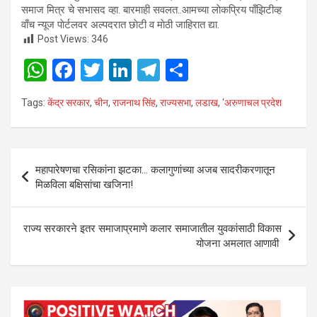
समाज मित्र चे सभासद व्हा. बारमाही सवलत..आमच्या लाेकप्रिय पाँझिटीव्ह
वाँच न्यूज पाेर्टलवर अल्पदरात छाेटी व माेठी जाहिरात द्या.
Post Views:
346
W
F
T
Li
T
S
h
a
wi
n
el
h
Tags:
केंद्र सरकार
,
चीन
,
राजनाथ सिंह
,
राज्यसभा
,
लडाख
,
‘अरुणाचल प्रदेश
at
ce
tt
ke
e
ar
s
b
er
dI
gr
e
A
o
n
a
Post
महापारेषणचा रसिकांना झटका… कलागुणांच्या अजब सादरीकरणातून
p
o
m
navigation
मिळविला बक्षिसांचा खजिना!
p
k
राज्य सरकारने इतर समाजाप्रमाणे कलार समाजातील युवकांसाठी विकास
योजना अमलात आणावी