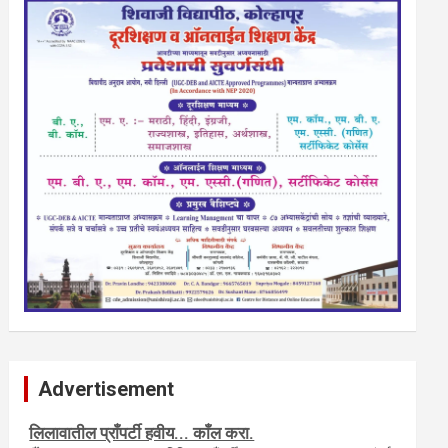
Advertisement
नवशक्ती- फ्री प्रेस जर्नल, मराठी इंग्लीश पेपरला जाहिरात द्या.