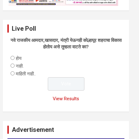
Live Poll
नवे राजकीय आमदार,खासदार, मंत्री येऊनही काेल्हापूर शहराचा विकास
हाेताेय असे तुम्हला वाटते का?
हाेय
नाही.
माहिती नाही..
View Results
Advertisement