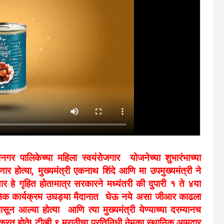
नगर पालिकेच्या महिला स्वयंरोजगार योजनेच्या शुभारंभाच्या
र होत्या,
मुख्यमंत्री एकनाथ शिंदे आणि मा उपमुख्यमंत्री ने
र हे गृहित होत!
मात्र सरकारने मध्यंतरी की दुपारी १ ते ४या
वजनिक कार्यक्रम उघड्या मैदानात घेऊ नये असा जीआर काढला
सून आल्या होत्या आणि त्या मुख्यमंत्री येण्याच्या दरम्यानच
 करत होते! टीव्ही ९ मराठीचा प्रतिनिधी नेमका स्थानिक आमदार