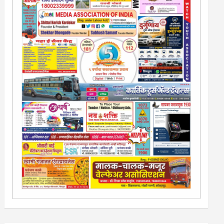
13/213/4 सेल्स , डिमांड नाेटीस इतरांच्यापेक्षा वाजवी दरात आम्ही
आपली जाहिरात पब्लिश करू. माेबा. 9420939699
नवशक्ती- फ्री प्रेस जर्नल, मराठी इंग्लीश पेपरला जाहिरात द्या.
टेंडर, नाेटीस, आँक्शन, लिगलच्या सर्व बँका, पतसंस्था यांच्या जाहिरातींना
आम्ही याेग्य दरात प्रसिद्धी देऊ.