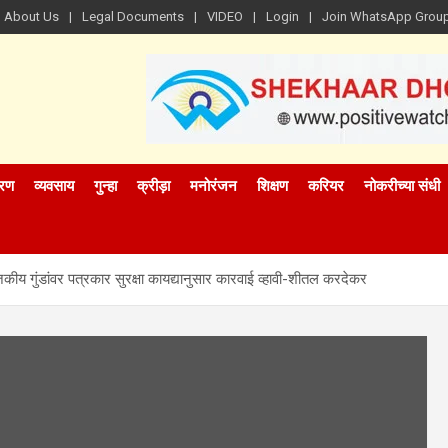
About Us
Legal Documents
VIDEO
Login
Join WhatsApp Grou
रण
व्यवसाय
गुन्हा
क्रीड़ा
मनोरंजन
शिक्षण
करियर
नोकरीच्या संधी
ाजकीय गुंडांवर पत्रकार सुरक्षा कायद्यानुसार कारवाई व्हावी-शीतल करदेकर