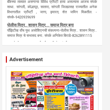
टेंडर, नाेटीस, आँक्शन, लिगलच्या सर्व बँका, पतसंस्था यांच्या जाहिरातींना
आम्ही याेग्य दरात प्रसिद्धी देऊ.
लिलावातील प्राँपर्टी हवीय... काँल करा.
बँकेच्या ताब्यात असणाऱ्या विविध प्राँपर्टी हव्या असल्यास आजच संपर्क
साधा.. सांगली, काेल्हापूर, सातारा, सांगली जिल्ह्यासह राज्यातील अनेक
विभागातील प्राँपर्टी , जागा, इमारत, शेत जमिन मिळतील. -
संपर्क-9420939699
पाेलीस मित्र.. शासन मित्र... समाज मित्र बना
पाँझिटीव्ह वाँच युथ असाेशिएनची संकल्पना-पाेलीस मित्र... शासन मित्र...
समाज मित्र चे सभासद बना.. संपर्क अनिकेत बिराडे-8262891115
Advertisement
कायदेशीर सल्ला या मार्गदर्शन पाहिजे. संपर्क साधा-
परिस्थितीनुसार तुम्ही जर आर्थिक, शैक्षणिक, सामाजिक समस्या, गुन्हेगारी,
शारीरीक त्रास, फसवणूक सारख्या प्रकरणात अडकला असाल, काेर्टाची
पायरी चढला असाल तर चिंता नकाे.. आम्ही मदत करू. मार्गदर्शन करू,
कायदेशीर सल्ला देऊ. - आजच संपर्क साधा- भारत
साेनुले-8888207374 या AD सतिश कुंभार -9860944728
मराठी.. इंग्रजी पेपरला जाहिरात द्यायची संपर्क साधा..
मराठी इंग्रजी दैनिकासाठी जिल्हा, राज्य आवृत्तीसाठी जाहिराती स्विकारल्या
जातील. नवशक्ती, फ्री प्रेस जर्नल साठी तुम्हीही तुमच्या नाेटीस द्या. बँक,