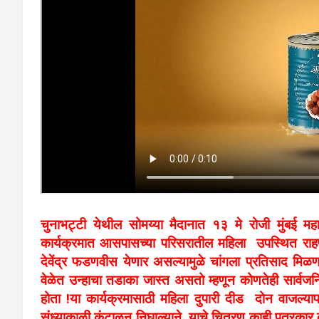
चुनाभट्टी येथील सोमय्या मैदानात १३ मे रोजी मुंबई महा
कार्यक्रमात
आसपासच्या परिसरातील महिला उपस्थित राहणा
देवेंद्र फडणवीस येणार असल्यामुळे चांगला प्रतिसाद मिळणा
वेळेत उन्हाचा तडाका जास्त असतो म्हणून कोणतेही सार्
होता !
या कार्यक्रमासाठी महिला दुपारी दीड दोन वाजल्यापा
संध्याकाळी कंटाळून निघाल्याने याचे चित्रण काही पत्रकार