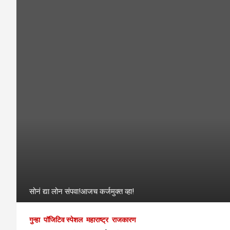
सोनं द्या लोन संपवा!आजच कर्जमुक्त व्हा!
गुन्हा
पॉजिटिव स्पेशल
महाराष्ट्र
राजकारण