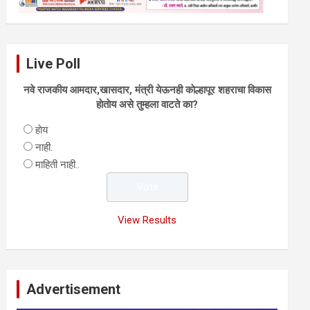
Live Poll
नवे राजकीय आमदार,खासदार, मंत्री येऊनही काेल्हापूर शहराचा विकास
हाेताेय असे तुम्हला वाटते का?
हाेय
नाही.
माहिती नाही..
View Results
Advertisement