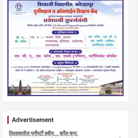
Advertisement
नवशक्ती- फ्री प्रेस जर्नल, मराठी इंग्लीश पेपरला जाहिरात द्या.