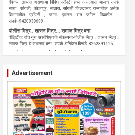
टेंडर, नाेटीस, आँक्शन, लिगलच्या सर्व बँका, पतसंस्था यांच्या जाहिरातींना
आम्ही याेग्य दरात प्रसिद्धी देऊ.
लिलावातील प्राँपर्टी हवीय... काँल करा.
बँकेच्या ताब्यात असणाऱ्या विविध प्राँपर्टी हव्या असल्यास आजच संपर्क
साधा.. सांगली, काेल्हापूर, सातारा, सांगली जिल्ह्यासह राज्यातील अनेक
विभागातील प्राँपर्टी , जागा, इमारत, शेत जमिन मिळतील. -
संपर्क-9420939699
पाेलीस मित्र.. शासन मित्र... समाज मित्र बना
पाँझिटीव्ह वाँच युथ असाेशिएनची संकल्पना-पाेलीस मित्र... शासन मित्र...
समाज मित्र चे सभासद बना.. संपर्क अनिकेत बिराडे-8262891115
Advertisement
कायदेशीर सल्ला या मार्गदर्शन पाहिजे. संपर्क साधा-
परिस्थितीनुसार तुम्ही जर आर्थिक, शैक्षणिक, सामाजिक समस्या, गुन्हेगारी,
शारीरीक त्रास, फसवणूक सारख्या प्रकरणात अडकला असाल, काेर्टाची
पायरी चढला असाल तर चिंता नकाे.. आम्ही मदत करू. मार्गदर्शन करू,
कायदेशीर सल्ला देऊ. - आजच संपर्क साधा- भारत
साेनुले-8888207374 या AD सतिश कुंभार -9860944728
मराठी.. इंग्रजी पेपरला जाहिरात द्यायची संपर्क साधा..
मराठी इंग्रजी दैनिकासाठी जिल्हा, राज्य आवृत्तीसाठी जाहिराती स्विकारल्या
जातील. नवशक्ती, फ्री प्रेस जर्नल साठी तुम्हीही तुमच्या नाेटीस द्या. बँक,