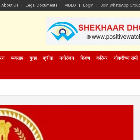
About Us
Legal Documents
VIDEO
Login
Join WhatsApp Grou
रण
व्यवसाय
गुन्हा
क्रीड़ा
मनोरंजन
शिक्षण
करियर
नोकरीच्या संधी