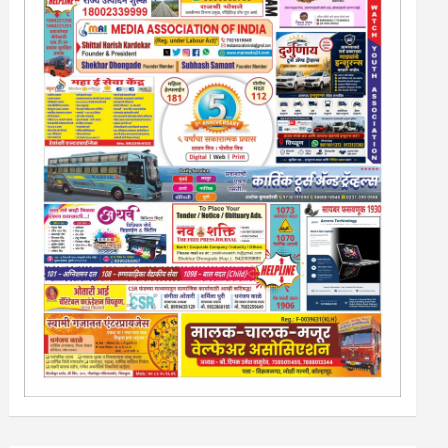
13/213/4 सेल्स , डिमांड नाेटीस इतरांच्यापेक्षा वाजवी दरात आम्ही
आपली जाहिरात पब्लिश करू. माेबा. 9420939699