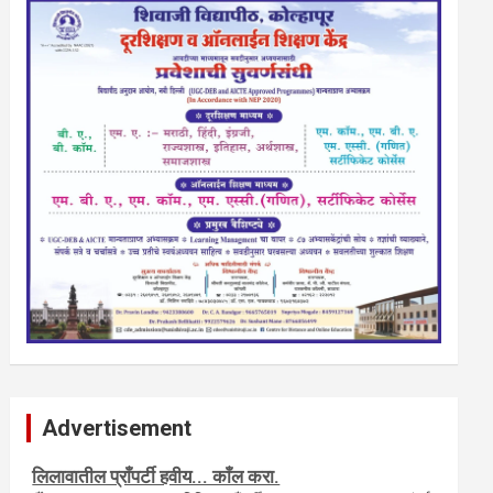
Advertisement
नवशक्ती- फ्री प्रेस जर्नल, मराठी इंग्लीश पेपरला जाहिरात द्या.