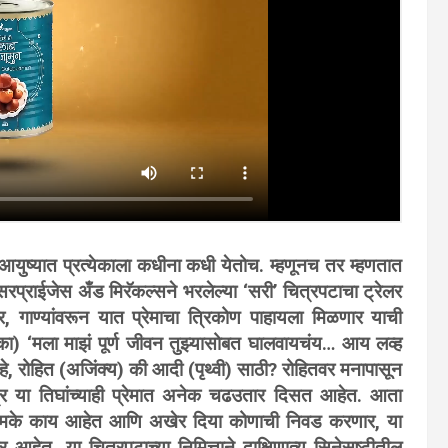
 आयुष्यात प्रत्येकाला कधीना कधी येतोच. म्हणूनच तर म्हणतात
्राईजेस अँड मिरॅकल्सने भरलेल्या ‘सरी’ चित्रपटाचा ट्रेलर
, गाण्यांवरून यात प्रेमाचा त्रिकोण पाहायला मिळणार याची
का) ‘मला माझं पूर्ण जीवन तुझ्यासोबत घालवायचंय… आय लव्ह
े, रोहित (अजिंक्य) की आदी (पृथ्वी) साठी? रोहितवर मनापासून
त्र या तिघांच्याही प्रेमात अनेक चढउतार दिसत आहेत. आता
स नेमके काय आहेत आणि अखेर दिया कोणाची निवड करणार, या