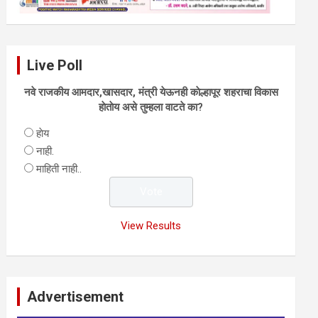
Live Poll
नवे राजकीय आमदार,खासदार, मंत्री येऊनही काेल्हापूर शहराचा विकास
हाेताेय असे तुम्हला वाटते का?
हाेय
नाही.
माहिती नाही..
View Results
Advertisement