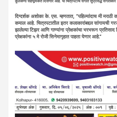
कुलकर्णी सहभूमिकेत दिसणार आहे. या चित्रपटाचे संगीत सुप्रसिद्ध संगीतकार
दिग्दर्शक अशोका के. एस. म्हणतात, “पहिल्यांदाच मी मर
कमाल आहे. चित्रपटातील इतर कलाकारांबद्दल सांगायची गर
झालेल्या टिझर आणि गाण्यांना प्रेक्षकांचा भरभरून प्रतिसा
प्रेक्षकांना ५ मे रोजी सिनेमागृहात पाहता येणार आहे.’’