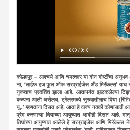
कोल्हापूर – आश्चर्य आणि चमत्कार या दोन गोष्टींचा अनुभव
ना, ‘लाईफ इज फुल ऑफ सरप्राईजेस अँड मिरॅकल्स’ याच सरप
नुकताच प्रदर्शित झाला आहे. आतापर्यंत झळकलेल्या टिझर
कल्पना आली असेलच. ट्रेलरमध्ये सुरुवातीलाच दिया (रिति
यू…’ म्हणताना दिसत आहे. आता हे वाक्य नक्की कोणासाठी आह
प्रेम करणाऱ्या दियाच्या आयुष्यात आदीही दिसत आहे. मा
तिघांच्या आयुष्यात आलेले हे सरप्राइजेस आणि मिरॅकल्