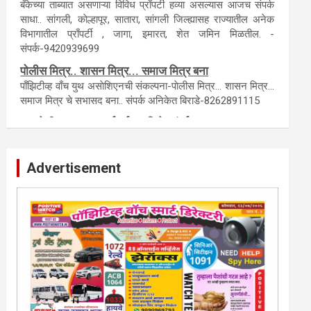
टेंडर, नाेटीस, आँक्शन, लिगलच्या सर्व बँका, पतसंस्था यांच्या जाहिरातींना
आम्ही याेग्य दरात प्रसिद्धी देऊ.
लिलावातील प्राँपर्टी हवीय... काँल करा.
बँकेच्या ताब्यात असणाऱ्या विविध प्राँपर्टी हव्या असल्यास आजच संपर्क
साधा.. सांगली, काेल्हापूर, सातारा, सांगली जिल्ह्यासह राज्यातील अनेक
विभागातील प्राँपर्टी , जागा, इमारत, शेत जमिन मिळतील. -
संपर्क-9420939699
पाेलीस मित्र.. शासन मित्र... समाज मित्र बना
पाँझिटीव्ह वाँच युथ असाेशिएनची संकल्पना-पाेलीस मित्र... शासन मित्र...
समाज मित्र चे सभासद बना.. संपर्क अनिकेत बिराडे-8262891115
Advertisement
कायदेशीर सल्ला या मार्गदर्शन पाहिजे. संपर्क साधा-
परिस्थितीनुसार तुम्ही जर आर्थिक, शैक्षणिक, सामाजिक समस्या, गुन्हेगारी,
शारीरीक त्रास, फसवणूक सारख्या प्रकरणात अडकला असाल, काेर्टाची
पायरी चढला असाल तर चिंता नकाे.. आम्ही मदत करू. मार्गदर्शन करू,
कायदेशीर सल्ला देऊ. - आजच संपर्क साधा- भारत
साेनुले-8888207374 या AD सतिश कुंभार -9860944728
मराठी.. इंग्रजी पेपरला जाहिरात द्यायची संपर्क साधा..
मराठी इंग्रजी दैनिकासाठी जिल्हा, राज्य आवृत्तीसाठी जाहिराती स्विकारल्या
जातील. नवशक्ती, फ्री प्रेस जर्नल साठी तुम्हीही तुमच्या नाेटीस द्या. बँक,