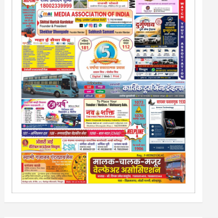
13/213/4 सेल्स , डिमांड नाेटीस इतरांच्यापेक्षा वाजवी दरात आम्ही
आपली जाहिरात पब्लिश करू. माेबा. 9420939699