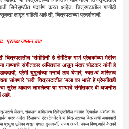
ार आहेत. या चित्रपटाच्या निमित्ताने दाक्षिणात्य सिनेसृष्टीतील
ाठी सिनेसृष्टीत पदार्पण करत आहेत. चित्रपटातील गाणीही
उत्सुकता लागून राहिली आहे ती, चित्रपटाच्या प्रदर्शनाची.
.. प्रत्यक्ष जाऊन बघा
’ चित्रपटातील ‘संमोहिनी’ हे रोमँटिक गाणं प्रेक्षकांच्या भेटीस
या गाण्याचे संगीतकार अमितराज असून मंदार चोळकर यांनी हे
ाददायी, प्रेमी युगुलांच्या मनाचं ठाव घेणारं, स्वतःचं अस्तित्व
ाख्या सांगणारे ‘सरी’ चित्रपटातील ‘मला का भासे’ हे प्रेमगीतही
यांचा सुरेल आवाज लाभलेल्या या गाण्याचे संगीतकार बी अजनीश
ं आहे.
त्रपटाचे लेखन, संकलन दाक्षिणात्य सिनेसृष्टीतील नामवंत दिग्दर्शक अशोका के.
पदार्पण करत आहेत. रिलायन्स एंटरटेनमेंटने या चित्रपटाच्या वितरणाची जबाबदारी
ंच्या प्रमुख भूमिका असून मृणाल कुलकर्णी, संजय खापरे, पंकज विष्णू आणि केतकी