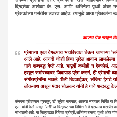
सगळ्या प्रश्नांची उत्तरे प्रेक्षकांना ‘सरी’ पाहिल्यावर मिळण
दिग्दर्शक अशोका के. एस. आणि अभिनेता पृथ्वी अंबर मर
प्रेक्षकांच्या पसंतीस उतरत आहेत. त्यामुळे आता प्रेक्षकांना 
आजच वेळ राखून ठेवा
प्रेमाच्या एका वेगळ्याच भावविश्वात घेऊन जाणाऱ्या ‘सरी
आले आहे. आनंदी जोशी हिचा सुरेल आवाज लाभलेल्या 
गाणे शब्दबद्ध केले आहे. यापूर्वी कधीही न ऐकलेलं, आल्ह
हरवून समोरच्यावर जिवापाड प्रेम करणं, ही प्रेमाची व्य
संगीतप्रेमींना भावले. शैली बिडवाईकर, संजिथ हेगडे 
लोकनाथ असून मंदार चोळकर यांनी हे गाणे शब्दबद्ध केल
कॅनरस प्रॅाडक्शन प्रस्तुत, डॉ. सुरेश नागपाल, आकाश नागपाल निर्मित या चि
एस. यांनी केले असून ‘सरी’ या चित्रपटाच्या निमित्ताने ते प्रथमच मराठीत 
सांभाळली आहे. या चित्रपटात रितिका श्रोत्री,अजिंक्य राऊत, पृथ्वी अंबर या