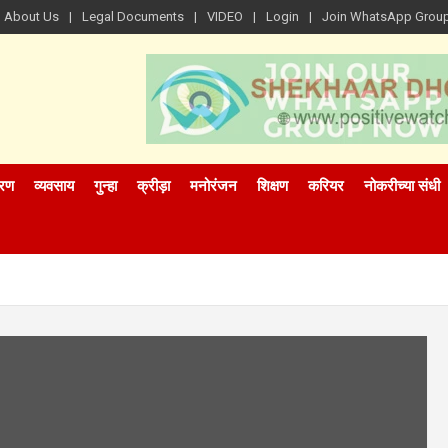
About Us
Legal Documents
VIDEO
Login
Join WhatsApp Grou
रण
व्यवसाय
गुन्हा
क्रीड़ा
मनोरंजन
शिक्षण
करियर
नोकरीच्या संधी