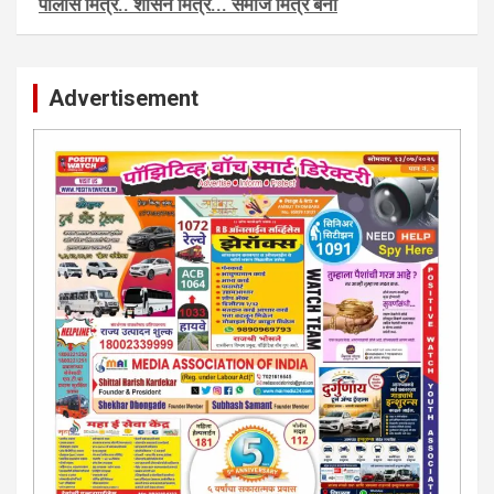
पाेलीस मित्र.. शासन मित्र... समाज मित्र बना
पाँझिटीव्ह वाँच युथ असाेशिएनची संकल्पना-पाेलीस मित्र... शासन मित्र...
समाज मित्र चे सभासद बना.. संपर्क अनिकेत बिराडे-8262891115
Advertisement
कायदेशीर सल्ला या मार्गदर्शन पाहिजे. संपर्क साधा-
परिस्थितीनुसार तुम्ही जर आर्थिक, शैक्षणिक, सामाजिक समस्या, गुन्हेगारी,
शारीरीक त्रास, फसवणूक सारख्या प्रकरणात अडकला असाल, काेर्टाची
पायरी चढला असाल तर चिंता नकाे.. आम्ही मदत करू. मार्गदर्शन करू,
कायदेशीर सल्ला देऊ. - आजच संपर्क साधा- भारत साेनुले-8888207374
या AD सतिश कुंभार -9860944728
मराठी.. इंग्रजी पेपरला जाहिरात द्यायची संपर्क साधा..
मराठी इंग्रजी दैनिकासाठी जिल्हा, राज्य आवृत्तीसाठी जाहिराती स्विकारल्या
जातील. नवशक्ती, फ्री प्रेस जर्नल साठी तुम्हीही तुमच्या नाेटीस द्या. बँक,
13/213/4 सेल्स , डिमांड नाेटीस इतरांच्यापेक्षा वाजवी दरात आम्ही आपली
जाहिरात पब्लिश करू. माेबा. 9420939699