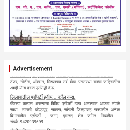
Advertisement
नवशक्ती- फ्री प्रेस जर्नल, मराठी इंग्लीश पेपरला जाहिरात द्या.
टेंडर, नाेटीस, आँक्शन, लिगलच्या सर्व बँका, पतसंस्था यांच्या जाहिरातींना
आम्ही याेग्य दरात प्रसिद्धी देऊ.
लिलावातील प्राँपर्टी हवीय... काँल करा.
बँकेच्या ताब्यात असणाऱ्या विविध प्राँपर्टी हव्या असल्यास आजच संपर्क
साधा.. सांगली, काेल्हापूर, सातारा, सांगली जिल्ह्यासह राज्यातील अनेक
विभागातील प्राँपर्टी , जागा, इमारत, शेत जमिन मिळतील. -
संपर्क-9420939699