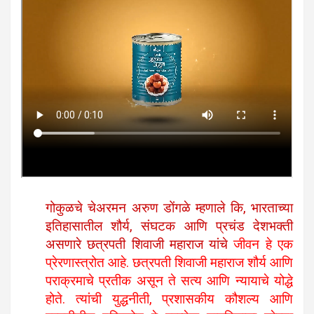
गोकुळचे चेअरमन अरुण डोंगळे म्हणाले कि, भारताच्या
इतिहासातील शौर्य, संघटक आणि प्रचंड देशभक्ती
असणारे छत्रपती शिवाजी महाराज यांचे
जीवन हे एक
प्रेरणास्त्रोत आहे. छत्रपती शिवाजी महाराज शौर्य आणि
पराक्रमाचे प्रतीक असून ते सत्य आणि न्यायाचे योद्धे
होते. त्यांची युद्धनीती, प्रशासकीय कौशल्य आणि