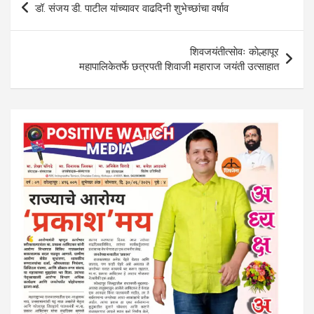
डॉ. संजय डी. पाटील यांच्यावर वाढदिनी शुभेच्छांचा वर्षाव
p
o
m
navigation
p
k
शिवजयंतीत्साेवः काेल्हापूर
महापालिकेतर्फे छत्रपती शिवाजी महाराज जयंती उत्साहात