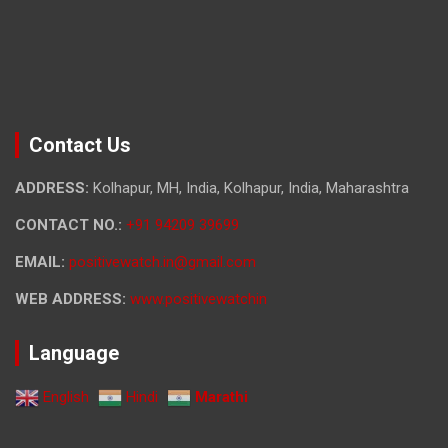
Contact Us
ADDRESS:
Kolhapur, MH, India, Kolhapur, India, Maharashtra
CONTACT NO.:
+91 94209 39699
EMAIL:
positivewatch.in@gmail.com
WEB ADDRESS:
www.positivewatchin
Language
English
Hindi
Marathi