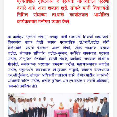
प्रगतीशील दृष्टिकोन हे प्रत्येक नागरिकाला प्रेरणा
देणारे आहे. अशा शब्दात श्री. डोंगळे यांनी शिवजयंती
निमित्त संघाच्या ता.पार्क कार्यालयात आयोजित
कार्यक्रमात मनोगत व्यक्त केले.
या कार्यक्रमाप्रसंगी संग्राम मगदूम यांनी छत्रपती शिवाजी महाराजाची
शिवगर्जना सादर केली. स्वागत प्रास्ताविक डॉ.एम.पी.पाटील यांनी
केले.यावेळी संघाचे चेअरमन अरुण डोंगळे, ज्येष्ठ संचालक विश्वास
पाटील, संचालक शशिकांत पाटील-चुयेकर, कर्णसिंह गायकवाड, प्रकाश
पाटील, डॉ.सुजित मिणचेकर, बयाजी शेळके, कार्यकारी संचालक डॉ.योगेश
गोडबोले, व्यवस्थापक प्रशासन रामकृष्ण पाटील, महाव्यवस्थापक जगदीश
पाटील, पशुसंवर्धन व्यवस्थापक डॉ.प्रकाश साळुंखे, संकलन व्‍यवस्‍थापक
एस.व्‍ही.तुंरबेकर, संकलन अधिकारी दत्तात्रय वाघरे, बी.आर.पाटील, जनसंपर्क
अधिकारी सचिन पाटील, अशोक पुणेकर, आर.एन.पाटील व संघाचे अधिकारी,
कर्मचारी उपस्थित होते.