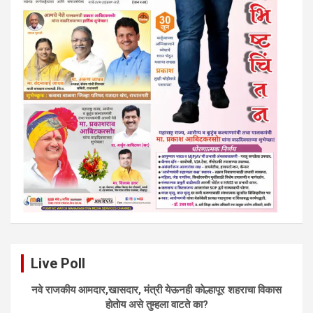
Live Poll
नवे राजकीय आमदार,खासदार, मंत्री येऊनही काेल्हापूर शहराचा विकास
हाेताेय असे तुम्हला वाटते का?