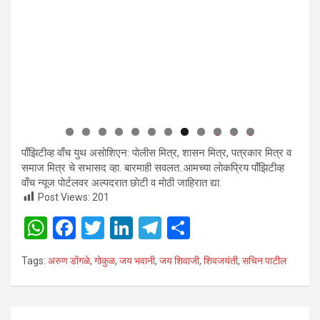
0
1
2
पाँझिटीव्ह वाँच युथ असाेशिएन: पाेलीस मित्र, शासन मित्र, पत्रकार मित्र व
समाज मित्र चे सभासद व्हा. बारमाही सवलत..आमच्या लाेकप्रिय पाँझिटीव्ह
वाँच न्यूज पाेर्टलवर अल्पदरात छाेटी व माेठी जाहिरात द्या.
Post Views:
201
W
F
T
Li
T
S
h
a
wi
n
el
h
Tags:
अरुण डाेंगळे
,
गाेकुळ
,
जय भवानी
,
जय शिवाजी
,
शिवजयंती
,
सचिन पाटील
at
ce
tt
ke
e
ar
s
b
er
dI
gr
e
A
o
n
a
Post