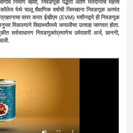
ची जाणीव निर्माण व्हावी, निवडणूक पद्धती आणि मतदानाचे महत्त्व
 कॉलेज येथे चालू शैक्षणिक वर्षाची जिमखाना निवडणूक अत्यंत
्रज्ञानाचा वापर करत ईव्हीएम (EVM) मशीनद्वारे ही निवडणूक
नुभव मिळाल्याने विद्यार्थ्यांमध्ये कमालीचा उत्साह जाणवत होता.
वडणुकीत सर्वसाधारण निवडणुकांप्रमाणेच उमेदवारी अर्ज, छाननी,
पडली.