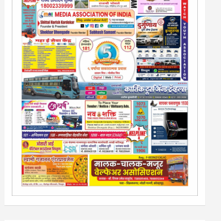
13/213/4 सेल्स , डिमांड नाेटीस इतरांच्यापेक्षा वाजवी दरात आम्ही
आपली जाहिरात पब्लिश करू. माेबा. 9420939699