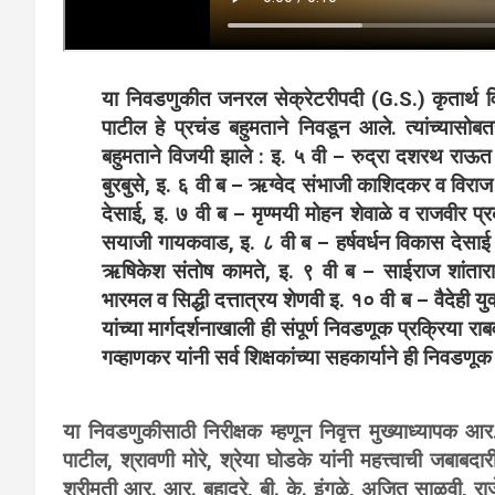
या निवडणुकीत जनरल सेक्रेटरीपदी (G.S.) कृतार्थ विल
पाटील हे प्रचंड बहुमताने निवडून आले. त्यांच्यासोबत
बहुमताने विजयी झाले : इ. ५ वी – रुद्रा दशरथ रा
बुरबुसे, इ. ६ वी ब – ऋग्वेद संभाजी काशिदकर व विरा
देसाई, इ. ७ वी ब – मृण्मयी मोहन शेवाळे व राजवीर प
सयाजी गायकवाड, इ. ८ वी ब – हर्षवर्धन विकास देसाई
ऋषिकेश संतोष कामते, इ. ९ वी ब – साईराज शांतारा
भारमल व सिद्धी दत्तात्रय शेणवी इ. १० वी ब – वैदेही युवर
यांच्या मार्गदर्शनाखाली ही संपूर्ण निवडणूक प्रक्रिया 
गव्हाणकर यांनी सर्व शिक्षकांच्या सहकार्याने ही निवडण
या निवडणुकीसाठी निरीक्षक म्हणून निवृत्त मुख्याध्यापक आर. 
पाटील, श्रावणी मोरे, श्रेया घोडके यांनी महत्त्वाची जबाब
श्रीमती आर. आर. बहादुरे, बी. के. इंगळे, अजित साळवी, राज