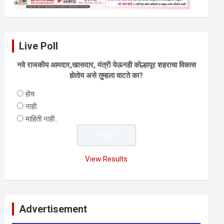
Live Poll
नवे राजकीय आमदार,खासदार, मंत्री येऊनही काेल्हापूर शहराचा विकास
हाेताेय असे तुम्हला वाटते का?
हाेय
नाही.
माहिती नाही..
View Results
Advertisement