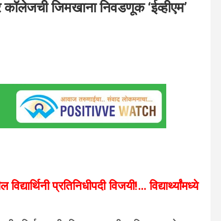
अर कॉलेजची जिमखाना निवडणूक ‘ईव्हीएम’
िद्यार्थिनी प्रतिनिधीपदी विजयी!… विद्यार्थ्यांमध्ये