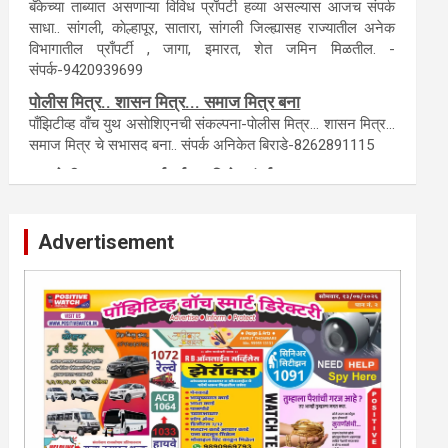
टेंडर, नाेटीस, आँक्शन, लिगलच्या सर्व बँका, पतसंस्था यांच्या जाहिरातींना
आम्ही याेग्य दरात प्रसिद्धी देऊ.
लिलावातील प्राँपर्टी हवीय... काँल करा.
बँकेच्या ताब्यात असणाऱ्या विविध प्राँपर्टी हव्या असल्यास आजच संपर्क
साधा.. सांगली, काेल्हापूर, सातारा, सांगली जिल्ह्यासह राज्यातील अनेक
विभागातील प्राँपर्टी , जागा, इमारत, शेत जमिन मिळतील. -
संपर्क-9420939699
पाेलीस मित्र.. शासन मित्र... समाज मित्र बना
पाँझिटीव्ह वाँच युथ असाेशिएनची संकल्पना-पाेलीस मित्र... शासन मित्र...
समाज मित्र चे सभासद बना.. संपर्क अनिकेत बिराडे-8262891115
Advertisement
कायदेशीर सल्ला या मार्गदर्शन पाहिजे. संपर्क साधा-
परिस्थितीनुसार तुम्ही जर आर्थिक, शैक्षणिक, सामाजिक समस्या, गुन्हेगारी,
शारीरीक त्रास, फसवणूक सारख्या प्रकरणात अडकला असाल, काेर्टाची
पायरी चढला असाल तर चिंता नकाे.. आम्ही मदत करू. मार्गदर्शन करू,
कायदेशीर सल्ला देऊ. - आजच संपर्क साधा- भारत
साेनुले-8888207374 या AD सतिश कुंभार -9860944728
मराठी.. इंग्रजी पेपरला जाहिरात द्यायची संपर्क साधा..
मराठी इंग्रजी दैनिकासाठी जिल्हा, राज्य आवृत्तीसाठी जाहिराती स्विकारल्या
जातील. नवशक्ती, फ्री प्रेस जर्नल साठी तुम्हीही तुमच्या नाेटीस द्या. बँक,