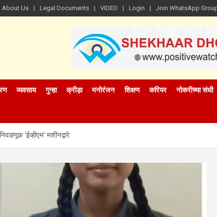
About Us
Legal Documents
VIDEO
Login
Join WhatsApp Grou
रण
व्यवसाय
गुन्हा
क्रीड़ा
मनोरंजन
शिक्षण
करियर
नोकरीच्या संधी
िवडणूक ‘ईव्हीएम’ मशीनद्वारे