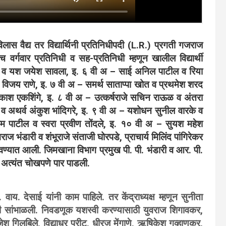
ास वैद्य तर विद्यार्थिनी प्रतिनिधीपदी (L.R.) प्रगती गजराज
च वर्गवार प्रतिनिधी व सह-प्रतिनिधी म्हणून खालील विद्यार्थी
ऊत व यश जयेश सावला, इ. ६ वी अ – साई अनिल पाटील व रिया
ज विजय राणे, इ. ७ वी अ – समर्थ साताप्पा खोत व प्रथमेश शरद
्रकाश एकशिंगे, इ. ८ वी अ – उत्कर्षराजे सचिन राऊळ व अंतरा
 व अथर्व अंकुश भांदिगरे, इ. ९ वी अ – यशोधन सुनील वारके व
म पाटील व स्वरा प्रवीण तोंदले, इ. १० वी अ – सुयश महेश
ाज भंडारी व शंभूराजे संताजी घोरपडे, ​प्राचार्य मिलिंद पांगिरेकर
राबवण्यात आली. जिमखाना विभाग प्रमुख पी. पी. भंडारी व आर. पी.
ूक अत्यंत चोखपणे पार पाडली.
वाय. देसाई यांनी काम पाहिले. तर केंद्राध्यक्ष म्हणून सुनीता
दारी सांभाळली. ​निवडणूक यशस्वी करण्यासाठी युवराज शिगावकर,
ेश गिलबिले, विद्याधर परीट, धीरज मेंगाणे, ऋषिकेश गव्हाणकर,