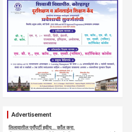
Advertisement
नवशक्ती- फ्री प्रेस जर्नल, मराठी इंग्लीश पेपरला जाहिरात द्या.