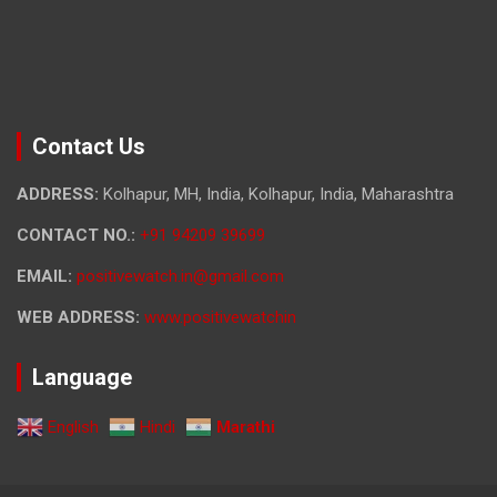
Contact Us
ADDRESS:
Kolhapur, MH, India, Kolhapur, India, Maharashtra
CONTACT NO.:
+91 94209 39699
EMAIL:
positivewatch.in@gmail.com
WEB ADDRESS:
www.positivewatchin
Language
English
Hindi
Marathi