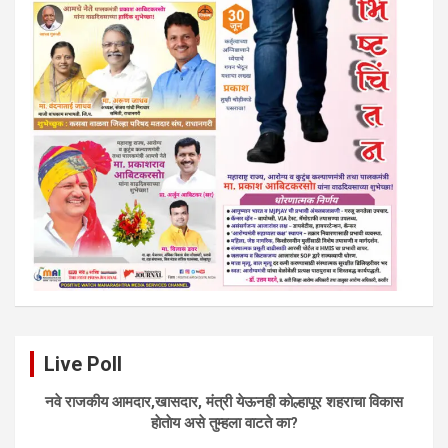
Live Poll
नवे राजकीय आमदार,खासदार, मंत्री येऊनही काेल्हापूर शहराचा विकास
हाेताेय असे तुम्हला वाटते का?