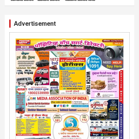
पाेलीस मित्र.. शासन मित्र... समाज मित्र बना
पाँझिटीव्ह वाँच युथ असाेशिएनची संकल्पना-पाेलीस मित्र... शासन मित्र...
समाज मित्र चे सभासद बना.. संपर्क अनिकेत बिराडे-8262891115
Advertisement
कायदेशीर सल्ला या मार्गदर्शन पाहिजे. संपर्क साधा-
परिस्थितीनुसार तुम्ही जर आर्थिक, शैक्षणिक, सामाजिक समस्या, गुन्हेगारी,
शारीरीक त्रास, फसवणूक सारख्या प्रकरणात अडकला असाल, काेर्टाची
पायरी चढला असाल तर चिंता नकाे.. आम्ही मदत करू. मार्गदर्शन करू,
कायदेशीर सल्ला देऊ. - आजच संपर्क साधा- भारत साेनुले-8888207374
या AD सतिश कुंभार -9860944728
मराठी.. इंग्रजी पेपरला जाहिरात द्यायची संपर्क साधा..
मराठी इंग्रजी दैनिकासाठी जिल्हा, राज्य आवृत्तीसाठी जाहिराती स्विकारल्या
जातील. नवशक्ती, फ्री प्रेस जर्नल साठी तुम्हीही तुमच्या नाेटीस द्या. बँक,
13/213/4 सेल्स , डिमांड नाेटीस इतरांच्यापेक्षा वाजवी दरात आम्ही आपली
जाहिरात पब्लिश करू. माेबा. 9420939699