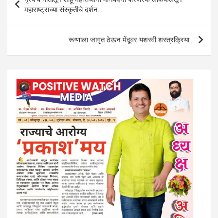
navigation
महाराष्ट्राच्या संस्कृतीचे दर्शन…
p
k
रूग्णाला जागृत ठेऊन मेंदूवर यशस्वी शस्त्रक्रिया…