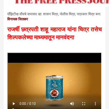
पाँझिटीव्ह वाँचचे सभासद व्हा. शासन मित्र, पाेलीस मित्र, पत्रकार मित्र बना.
विनायक जितकर
राजर्षी छत्रपती शाहू महाराज यांना चित्र तसेच
शिल्पकलेच्या माध्यमातून मानवंदना