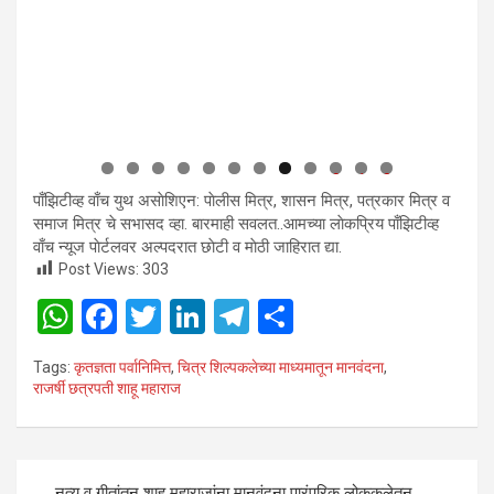
0
1
2
पाँझिटीव्ह वाँच युथ असाेशिएन: पाेलीस मित्र, शासन मित्र, पत्रकार मित्र व
समाज मित्र चे सभासद व्हा. बारमाही सवलत..आमच्या लाेकप्रिय पाँझिटीव्ह
वाँच न्यूज पाेर्टलवर अल्पदरात छाेटी व माेठी जाहिरात द्या.
Post Views:
303
W
F
T
Li
T
S
h
a
wi
n
el
h
Tags:
कृतज्ञता पर्वानिमित्त
,
चित्र शिल्पकलेच्या माध्यमातून मानवंदना
,
at
ce
tt
ke
e
ar
राजर्षी छत्रपती शाहू महाराज
s
b
er
dI
gr
e
A
o
n
a
Post
p
o
m
नृत्य व गीतांतून शाहू महाराजांना मानवंदना पारंपरिक लोककलेतून