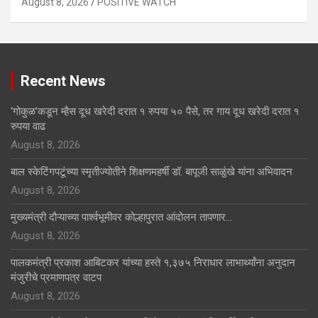
August 8, 2026
POSITIVE WATCH
Recent News
‘गोकुळ’कडून म्हैस दूध खरेदी दरात १ रुपया ५० पैसे, तर गाय दूध खरेदी दरात १
रुपया वाढ
August 8, 2026
बाल स्केटिंगपटूंच्या स्मृतीज्योतीने शिक्षणमहर्षी डॉ. बापूजी साळुंखे यांना अभिवादन
August 8, 2026
मुख्यमंत्री दौऱ्याच्या पार्श्वभूमीवर कोल्हापुरात आंदोलन तापणार…
August 8, 2026
पालकमंत्री प्रकाश आबिटकर यांच्या हस्ते १,३७५ निराधार लाभार्थ्यांना अनुदान
मंजुरीचे प्रमाणपत्र वाटप
August 8, 2026