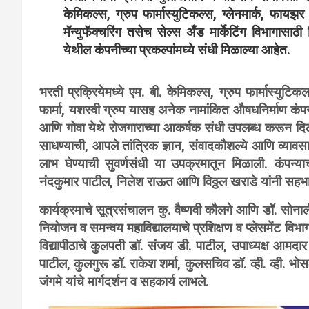
केमिकल्स, ग्रुप फार्मास्युटिकल्स, ग्लेनमार्क, फाय
मॅन्युफॅक्चरिंग तसेच सेल्स अँड मार्केटिंग विभागासाठी
येथील कंपनीच्या प्रकल्पांमध्ये संधी मिळाल्या आहेत.
भरती प्रक्रियेमध्ये एम. बी. केमिकल्स, ग्रुप फार्मास्यु
फार्मा, यशस्वी ग्रुप यासह अनेक नामांकित औषधनिर्माण कंपन्या
आणि गोवा येथे रोजगाराच्या आकर्षक संधी उपलब्ध करून दिल्या. व
साधण्याची, आपले तांत्रिक ज्ञान, संवादकौशल्ये आणि व्याव
लाभ घेण्याची सुवर्णसंधी या उपक्रमातून मिळाली. कंपन्य
नंदकुमार पाटील, निलेश राऊत आणि विठ्ठल खराडे यांनी सहभ
कार्यक्रमाचे सूत्रसंचालन कु. वैष्णवी कौलगे आणि डॉ. सोना
नियोजन व समन्वय महाविद्यालयाचे प्रशिक्षण व प्लेसमेंट विभ
विद्यापीठाचे कुलपती डॉ. संजय डी. पाटील, उपाध्यक्ष आमदार
पाटील, कुलगुरू डॉ. राकेश शर्मा, कुलसचिव डॉ. व्ही. व्ही. भो
जंगमे यांचे मार्गदर्शन व सहकार्य लाभले.