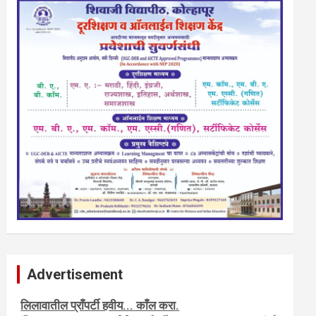
Advertisement
नवशक्ती- फ्री प्रेस जर्नल, मराठी इंग्लीश पेपरला जाहिरात द्या.