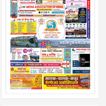
13/213/4 सेल्स , डिमांड नाेटीस इतरांच्यापेक्षा वाजवी दरात आम्ही
आपली जाहिरात पब्लिश करू. माेबा. 9420939699