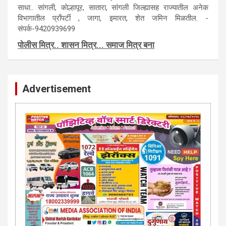
बँकेच्या ताब्यात असणाऱ्या विविध प्राँपर्टी हव्या असल्यास आजच संपर्क
साधा.. सांगली, काेल्हापूर, सातारा, सांगली जिल्ह्यासह राज्यातील अनेक
विभागातील प्राँपर्टी , जागा, इमारत, शेत जमिन मिळतील. -
संपर्क-9420939699
पाेलीस मित्र.. शासन मित्र... समाज मित्र बना
पाँझिटीव्ह वाँच युथ असाेशिएनची संकल्पना-पाेलीस मित्र... शासन मित्र...
समाज मित्र चे सभासद बना.. संपर्क अनिकेत बिराडे-8262891115
Advertisement
कायदेशीर सल्ला या मार्गदर्शन पाहिजे. संपर्क साधा-
परिस्थितीनुसार तुम्ही जर आर्थिक, शैक्षणिक, सामाजिक समस्या, गुन्हेगारी,
शारीरीक त्रास, फसवणूक सारख्या प्रकरणात अडकला असाल, काेर्टाची
पायरी चढला असाल तर चिंता नकाे.. आम्ही मदत करू. मार्गदर्शन करू,
कायदेशीर सल्ला देऊ. - आजच संपर्क साधा- भारत साेनुले-8888207374
या AD सतिश कुंभार -9860944728
मराठी.. इंग्रजी पेपरला जाहिरात द्यायची संपर्क साधा..
मराठी इंग्रजी दैनिकासाठी जिल्हा, राज्य आवृत्तीसाठी जाहिराती स्विकारल्या
जातील. नवशक्ती, फ्री प्रेस जर्नल साठी तुम्हीही तुमच्या नाेटीस द्या. बँक,
13/213/4 सेल्स , डिमांड नाेटीस इतरांच्यापेक्षा वाजवी दरात आम्ही आपली
जाहिरात पब्लिश करू. माेबा. 9420939699