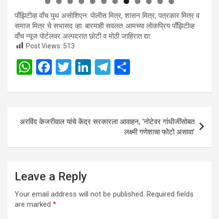
0
1
2
पाँझिटीव्ह वाँच युथ असाेशिएन: पाेलीस मित्र, शासन मित्र, पत्रकार मित्र व
समाज मित्र चे सभासद व्हा. बारमाही सवलत..आमच्या लाेकप्रिय पाँझिटीव्ह
वाँच न्यूज पाेर्टलवर अल्पदरात छाेटी व माेठी जाहिरात द्या.
Post Views:
513
W
F
T
Li
T
S
h
a
wi
n
el
h
at
ce
tt
ke
e
ar
s
b
er
dI
gr
e
Post
अरविंद केजरीवाल यांचे केंद्र सरकारला आवाहन, ‘नोटेवर गांधीजींसोबत
A
o
n
a
navigation
लक्ष्मी गणेशाचा फोटो असावा’
p
o
m
p
k
Leave a Reply
Your email address will not be published.
Required fields
are marked
*