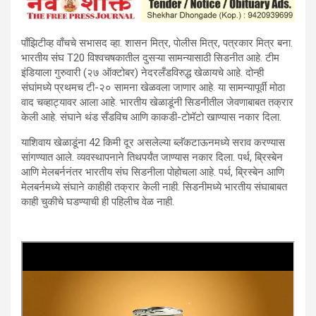
पाँझिटीव्ह वाँचचे सभासद व्हा. शासन मित्र, पाेलीस मित्र, पत्रकार मित्र बना.
भारतीय संघ T20 विश्वचषकातील दुसऱ्या सामन्यासाठी सिडनीत आहे. टीम
इंडियाला गुरुवारी (२७ ऑक्टोबर) नेदरलँडविरुद्ध खेळायचे आहे. दोन्ही
संघांमध्ये प्रथमच टी-२० सामना खेळवला जाणार आहे. या सामन्यापूर्वी मोठा
वाद चव्हाट्यावर आला आहे. भारतीय खेळाडूंनी सिडनीतील जेवणाबाबत तक्रार
केली आहे. संघाने थंड सँडविच आणि काकडी-टोमॅटो खाण्यास नकार दिला.
याशिवाय खेळाडूंना 42 किमी दूर असलेल्या ब्लॅकटाऊनमध्ये सराव करण्यास
सांगण्यात आले. व्यवस्थापनाने तिथपर्यंत जाण्यास नकार दिला. पर्थ, ब्रिस्बेन
आणि मेलबर्ननंतर भारतीय संघ सिडनीला पोहोचला आहे. पर्थ, ब्रिस्बेन आणि
मेलबर्नमध्ये संघाने काहीही तक्रार केली नाही. सिडनीमध्ये भारतीय संघाबाबत
काही चुकीचे घडण्याची ही पहिलीच वेळ नाही.