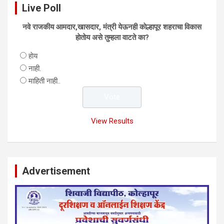
Live Poll
नवे राजकीय आमदार,खासदार, मंत्री येऊनही काेल्हापूर शहराचा विकास
हाेताेय असे तुम्हला वाटते का?
हाेय
नाही.
माहिती नाही..
View Results
Advertisement