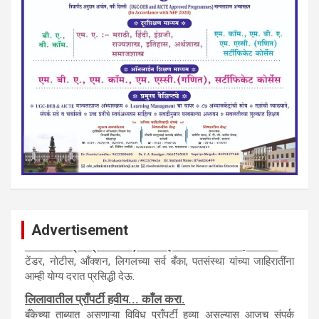
Advertisement
नवशक्ती- फ्री प्रेस जर्नल, मराठी इंग्लीश पेपरला जाहिरात द्या.
टेंडर, नाेटीस, आँक्शन, लिगलच्या सर्व बँका, पतसंस्था यांच्या जाहिरातींना
आम्ही याेग्य दरात प्रसिद्धी देऊ.
लिलावातील प्राँपर्टी हवीय... काँल करा.