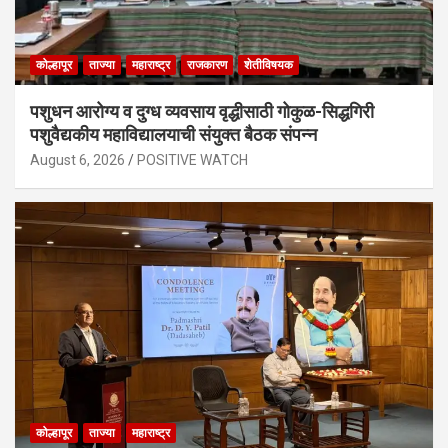
कोल्हापूर
ताज्या
महाराष्ट्र
राजकारण
शेतीविषयक
पशुधन आरोग्य व दुग्ध व्यवसाय वृद्धीसाठी गोकुळ-सिद्धगिरी
पशुवैद्यकीय महाविद्यालयाची संयुक्त बैठक संपन्न
August 6, 2026
POSITIVE WATCH
कोल्हापूर
ताज्या
महाराष्ट्र