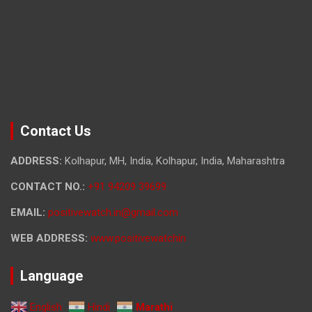
Contact Us
ADDRESS:
Kolhapur, MH, India, Kolhapur, India, Maharashtra
CONTACT NO.:
+91 94209 39699
EMAIL:
positivewatch.in@gmail.com
WEB ADDRESS:
www.positivewatchin
Language
English
Hindi
Marathi