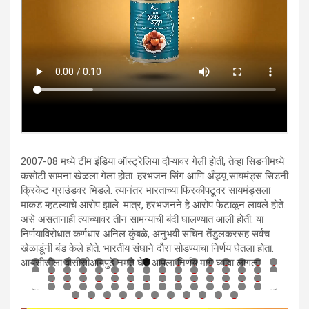
2007-08 मध्ये टीम इंडिया ऑस्ट्रेलिया दौऱ्यावर गेली होती, तेव्हा सिडनीमध्ये
कसोटी सामना खेळला गेला होता. हरभजन सिंग आणि अँड्र्यू सायमंड्स सिडनी
क्रिकेट ग्राउंडवर भिडले. त्यानंतर भारताच्या फिरकीपटूवर सायमंड्सला
माकड म्हटल्याचे आरोप झाले. मात्र, हरभजनने हे आरोप फेटाळून लावले होते.
असे असतानाही त्याच्यावर तीन सामन्यांची बंदी घालण्यात आली होती. या
निर्णयाविरोधात कर्णधार अनिल कुंबळे, अनुभवी सचिन तेंडुलकरसह सर्वच
खेळाडूंनी बंड केले होते. भारतीय संघाने दौरा सोडण्याचा निर्णय घेतला होता.
आयसीसीला बीसीसीआयपुढे नमते घेत आपला निर्णय मागे घ्यावा लागला.
0
1
2
3
4
5
6
7
8
9
0
1
2
3
4
5
6
7
8
9
0
1
2
3
4
5
6
7
8
9
0
1
2
3
4
5
6
7
8
9
0
1
2
3
4
5
6
7
8
9
0
1
2
3
4
5
6
7
8
9
0
1
2
3
4
5