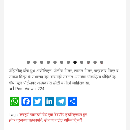
0
1
2
पाँझिटीव्ह वाँच युथ असाेशिएन: पाेलीस मित्र, शासन मित्र, पत्रकार मित्र व
समाज मित्र चे सभासद व्हा. बारमाही सवलत..आमच्या लाेकप्रिय पाँझिटीव्ह
वाँच न्यूज पाेर्टलवर अल्पदरात छाेटी व माेठी जाहिरात द्या.
Post Views:
224
W
F
T
Li
T
S
h
a
wi
n
el
h
Tags:
कस्तुरी फाउंड्री येथे एक दिवसीय इंडस्ट्रियल टूर
,
at
ce
tt
ke
e
ar
झंवर ग्रुपच्या सहकार्याने
,
डी वाय पाटील अभियांत्रिकी
s
b
er
dI
gr
e