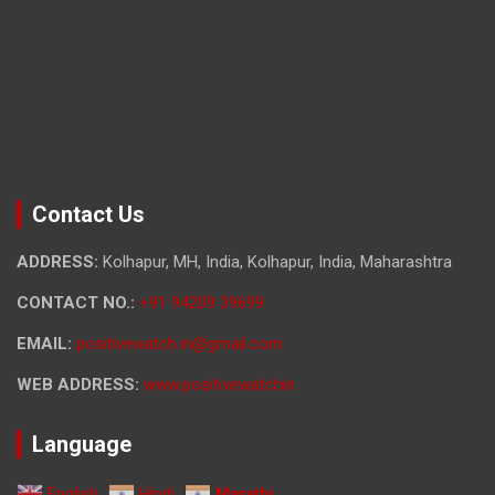
Contact Us
ADDRESS:
Kolhapur, MH, India, Kolhapur, India, Maharashtra
CONTACT NO.:
+91 94209 39699
EMAIL:
positivewatch.in@gmail.com
WEB ADDRESS:
www.positivewatchin
Language
English
Hindi
Marathi