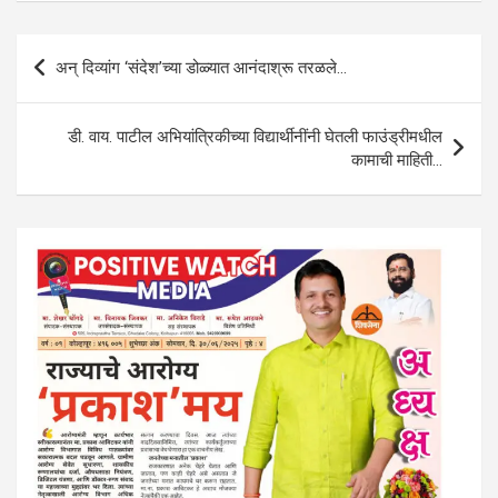
A
o
n
a
Post
p
o
m
अन् दिव्यांग ‘संदेश’च्या डोळ्यात आनंदाश्रू तरळले…
navigation
p
k
डी. वाय. पाटील अभियांत्रिकीच्या विद्यार्थीनींनी घेतली फाउंड्रीमधील
कामाची माहिती…