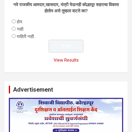
नवे राजकीय आमदार,खासदार, मंत्री येऊनही काेल्हापूर शहराचा विकास
हाेताेय असे तुम्हला वाटते का?
हाेय
नाही.
माहिती नाही..
View Results
Advertisement