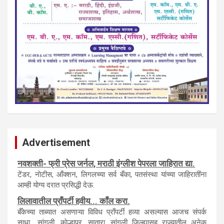
Advertisement
नवशक्ती- फ्री प्रेस जर्नल, मराठी इंग्लीश पेपरला जाहिरात द्या.
टेंडर, नाेटीस, आँक्शन, लिगलच्या सर्व बँका, पतसंस्था यांच्या जाहिरातींना
आम्ही याेग्य दरात प्रसिद्धी देऊ.
लिलावातील प्राँपर्टी हवीय... काँल करा.
बँकेच्या ताब्यात असणाऱ्या विविध प्राँपर्टी हव्या असल्यास आजच संपर्क
साधा.. सांगली, काेल्हापूर, सातारा, सांगली जिल्ह्यासह राज्यातील अनेक