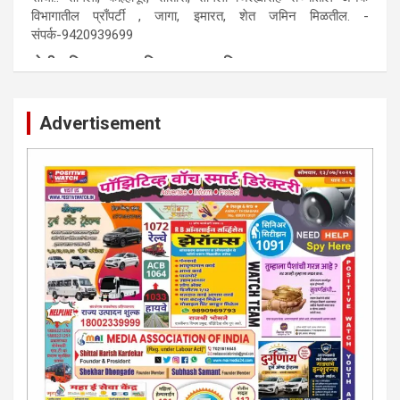
विभागातील प्राँपर्टी , जागा, इमारत, शेत जमिन मिळतील. -
संपर्क-9420939699
पाेलीस मित्र.. शासन मित्र... समाज मित्र बना
पाँझिटीव्ह वाँच युथ असाेशिएनची संकल्पना-पाेलीस मित्र... शासन मित्र...
समाज मित्र चे सभासद बना.. संपर्क अनिकेत बिराडे-8262891115
Advertisement
कायदेशीर सल्ला या मार्गदर्शन पाहिजे. संपर्क साधा-
परिस्थितीनुसार तुम्ही जर आर्थिक, शैक्षणिक, सामाजिक समस्या, गुन्हेगारी,
शारीरीक त्रास, फसवणूक सारख्या प्रकरणात अडकला असाल, काेर्टाची
पायरी चढला असाल तर चिंता नकाे.. आम्ही मदत करू. मार्गदर्शन करू,
कायदेशीर सल्ला देऊ. - आजच संपर्क साधा- भारत साेनुले-8888207374
या AD सतिश कुंभार -9860944728
मराठी.. इंग्रजी पेपरला जाहिरात द्यायची संपर्क साधा..
मराठी इंग्रजी दैनिकासाठी जिल्हा, राज्य आवृत्तीसाठी जाहिराती स्विकारल्या
जातील. नवशक्ती, फ्री प्रेस जर्नल साठी तुम्हीही तुमच्या नाेटीस द्या. बँक,
13/213/4 सेल्स , डिमांड नाेटीस इतरांच्यापेक्षा वाजवी दरात आम्ही आपली
जाहिरात पब्लिश करू. माेबा. 9420939699