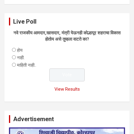
Live Poll
नवे राजकीय आमदार,खासदार, मंत्री येऊनही काेल्हापूर शहराचा विकास
हाेताेय असे तुम्हला वाटते का?
हाेय
नाही.
माहिती नाही..
View Results
Advertisement