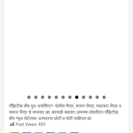
0
1
2
पाँझिटीव्ह वाँच युथ असाेशिएन: पाेलीस मित्र, शासन मित्र, पत्रकार मित्र व
समाज मित्र चे सभासद व्हा. बारमाही सवलत..आमच्या लाेकप्रिय पाँझिटीव्ह
वाँच न्यूज पाेर्टलवर अल्पदरात छाेटी व माेठी जाहिरात द्या.
Post Views:
459