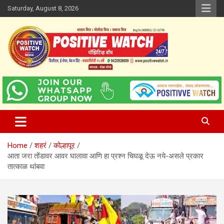
Skip
Saturday, August 8, 2026
to
content
www.positivewatch.in
Positive Watch
Home
शहरं
कोल्हापूर
आता जरा तोंडावर आवर घालावा आणि हा प्रश्न चिघळू देऊ नये-असले प्रकार
तात्काळ थांबवा