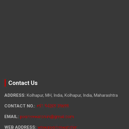
Contact Us
ADDRESS:
Kolhapur, MH, India, Kolhapur, India, Maharashtra
CONTACT NO.:
+91 94209 39699
EMAIL:
positivewatch.in@gmail.com
WEB ADDRESS:
www.positivewatchin