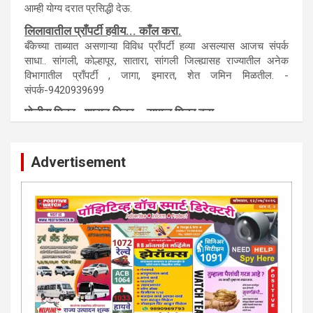
आम्ही याेग्य दरात प्रसिद्धी देऊ.
लिलावातील प्राँपर्टी हवीय... काँल करा.
बँकेच्या ताब्यात असणाऱ्या विविध प्राँपर्टी हव्या असल्यास आजच संपर्क
साधा.. सांगली, काेल्हापूर, सातारा, सांगली जिल्ह्यासह राज्यातील अनेक
विभागातील प्राँपर्टी , जागा, इमारत, शेत जमिन मिळतील. -
संपर्क-9420939699
पाेलीस मित्र.. शासन मित्र... समाज मित्र बना
पाँझिटीव्ह वाँच युथ असाेशिएनची संकल्पना-पाेलीस मित्र... शासन मित्र...
समाज मित्र चे सभासद बना.. संपर्क अनिकेत बिराडे-8262891115
Advertisement
कायदेशीर सल्ला या मार्गदर्शन पाहिजे. संपर्क साधा-
परिस्थितीनुसार तुम्ही जर आर्थिक, शैक्षणिक, सामाजिक समस्या, गुन्हेगारी,
शारीरीक त्रास, फसवणूक सारख्या प्रकरणात अडकला असाल, काेर्टाची
पायरी चढला असाल तर चिंता नकाे.. आम्ही मदत करू. मार्गदर्शन करू,
कायदेशीर सल्ला देऊ. - आजच संपर्क साधा- भारत साेनुले-8888207374
या AD सतिश कुंभार -9860944728
मराठी.. इंग्रजी पेपरला जाहिरात द्यायची संपर्क साधा..
मराठी इंग्रजी दैनिकासाठी जिल्हा, राज्य आवृत्तीसाठी जाहिराती स्विकारल्या
जातील. नवशक्ती, फ्री प्रेस जर्नल साठी तुम्हीही तुमच्या नाेटीस द्या. बँक,
13/213/4 सेल्स , डिमांड नाेटीस इतरांच्यापेक्षा वाजवी दरात आम्ही आपली