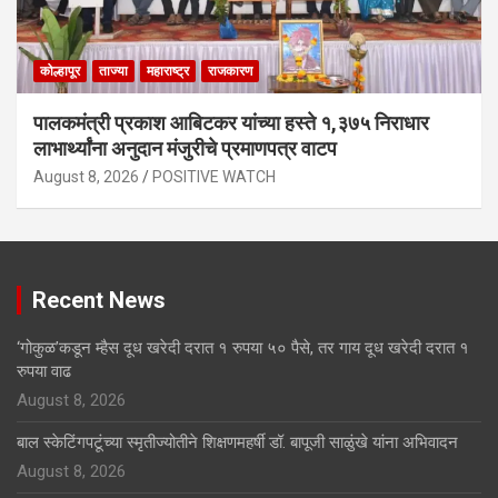
कोल्हापूर
ताज्या
महाराष्ट्र
राजकारण
पालकमंत्री प्रकाश आबिटकर यांच्या हस्ते १,३७५ निराधार
लाभार्थ्यांना अनुदान मंजुरीचे प्रमाणपत्र वाटप
August 8, 2026
POSITIVE WATCH
Recent News
‘गोकुळ’कडून म्हैस दूध खरेदी दरात १ रुपया ५० पैसे, तर गाय दूध खरेदी दरात १
रुपया वाढ
August 8, 2026
बाल स्केटिंगपटूंच्या स्मृतीज्योतीने शिक्षणमहर्षी डॉ. बापूजी साळुंखे यांना अभिवादन
August 8, 2026