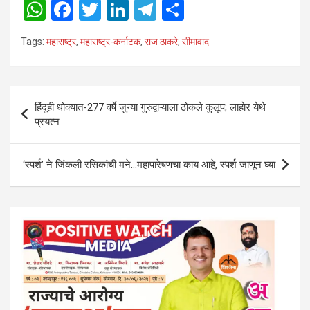
W
F
T
Li
T
S
h
a
wi
n
el
h
Tags:
महाराष्ट्र
,
महाराष्ट्र-कर्नाटक
,
राज ठाकरे
,
सीमावाद
at
ce
tt
ke
e
ar
s
b
er
dI
gr
e
A
o
n
a
Post
हिंदूही धोक्यात-277 वर्षे जुन्या गुरुद्वाऱ्याला ठोकले कुलूप; लाहाेर येथे
p
o
m
navigation
प्रयत्न
p
k
‘स्पर्श’ ने जिंकली रसिकांची मने…महापारेषणचा काय आहे, स्पर्श जाणून घ्या