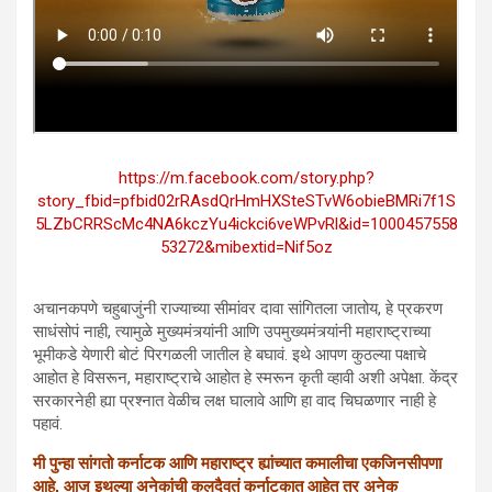
https://m.facebook.com/story.php?
story_fbid=pfbid02rRAsdQrHmHXSteSTvW6obieBMRi7f1S
5LZbCRRScMc4NA6kczYu4ickci6veWPvRl&id=1000457558
53272&mibextid=Nif5oz
अचानकपणे चहुबाजुंनी राज्याच्या सीमांवर दावा सांगितला जातोय, हे प्रकरण
साधंसोपं नाही, त्यामुळे मुख्यमंत्र्यांनी आणि उपमुख्यमंत्र्यांनी महाराष्ट्राच्या
भूमीकडे येणारी बोटं पिरगळली जातील हे बघावं. इथे आपण कुठल्या पक्षाचे
आहोत हे विसरून, महाराष्ट्राचे आहोत हे स्मरून कृती व्हावी अशी अपेक्षा. केंद्र
सरकारनेही ह्या प्रश्नात वेळीच लक्ष घालावे आणि हा वाद चिघळणार नाही हे
पहावं.
मी पुन्हा सांगतो कर्नाटक आणि महाराष्ट्र ह्यांच्यात कमालीचा एकजिनसीपणा
आहे, आज इथल्या अनेकांची कुलदैवतं कर्नाटकात आहेत तर अनेक