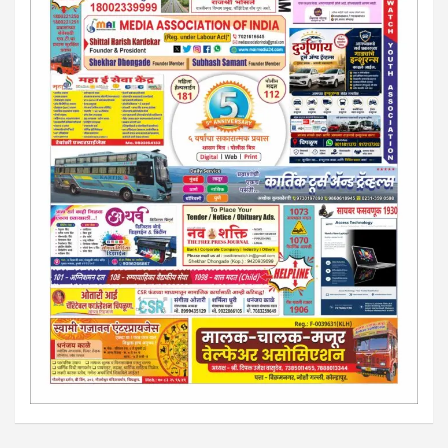
जाहिरात पब्लिश करू. माेबा. 9420939699