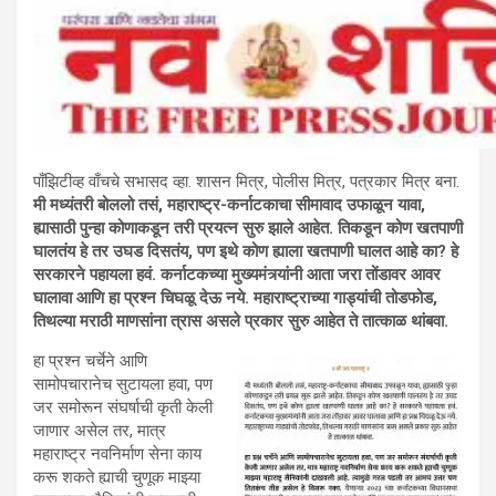
पाँझिटीव्ह वाँचचे सभासद व्हा. शासन मित्र, पाेलीस मित्र, पत्रकार मित्र बना.
मी मध्यंतरी बोललो तसं, महाराष्ट्र-कर्नाटकाचा सीमावाद उफाळून यावा,
ह्यासाठी पुन्हा कोणाकडून तरी प्रयत्न सुरु झाले आहेत. तिकडून कोण खतपाणी
घालतंय हे तर उघड दिसतंय, पण इथे कोण ह्याला खतपाणी घालत आहे का? हे
सरकारने पहायला हवं. कर्नाटकच्या मुख्यमंत्र्यांनी आता जरा तोंडावर आवर
घालावा आणि हा प्रश्न चिघळू देऊ नये. महाराष्ट्राच्या गाड्यांची तोडफोड,
तिथल्या मराठी माणसांना त्रास असले प्रकार सुरु आहेत ते तात्काळ थांबवा.
हा प्रश्न चर्चेने आणि
सामोपचारानेच सुटायला हवा, पण
जर समोरून संघर्षाची कृती केली
जाणार असेल तर, मात्र
महाराष्ट्र नवनिर्माण सेना काय
करू शकते ह्याची चुणूक माझ्या