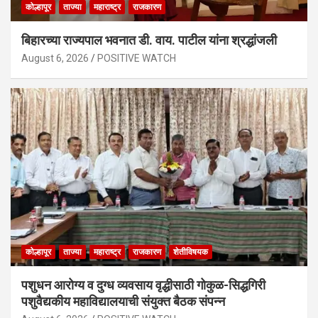
कोल्हापूर
ताज्या
महाराष्ट्र
राजकारण
बिहारच्या राज्यपाल भवनात डी. वाय. पाटील यांना श्रद्धांजली
August 6, 2026
POSITIVE WATCH
कोल्हापूर
ताज्या
महाराष्ट्र
राजकारण
शेतीविषयक
पशुधन आरोग्य व दुग्ध व्यवसाय वृद्धीसाठी गोकुळ-सिद्धगिरी
पशुवैद्यकीय महाविद्यालयाची संयुक्त बैठक संपन्न