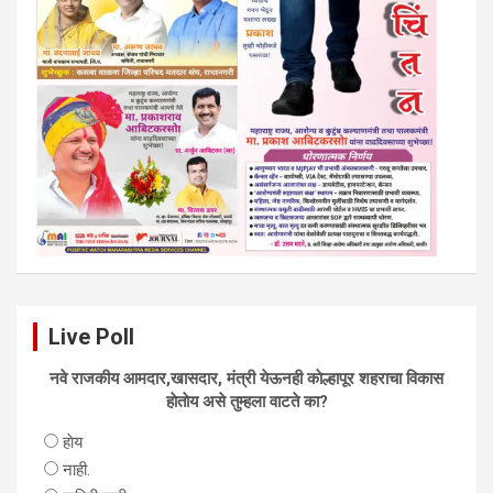
Live Poll
नवे राजकीय आमदार,खासदार, मंत्री येऊनही काेल्हापूर शहराचा विकास
हाेताेय असे तुम्हला वाटते का?
हाेय
नाही.