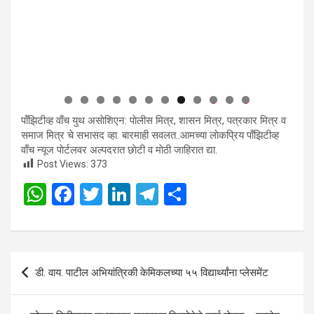
0
1
2
पाँझिटीव्ह वाँच युथ असाेशिएन: पाेलीस मित्र, शासन मित्र, पत्रकार मित्र व
समाज मित्र चे सभासद व्हा. बारमाही सवलत..आमच्या लाेकप्रिय पाँझिटीव्ह
वाँच न्यूज पाेर्टलवर अल्पदरात छाेटी व माेठी जाहिरात द्या.
Post Views:
373
W
F
T
Li
T
S
h
a
wi
n
el
h
at
ce
tt
ke
e
ar
s
b
er
dI
gr
e
Post
डी. वाय. पाटील अभियांत्रिकी केमिकलच्या ५५ विद्यार्थ्यांना प्लेसमेंट
A
o
n
a
navigation
p
o
m