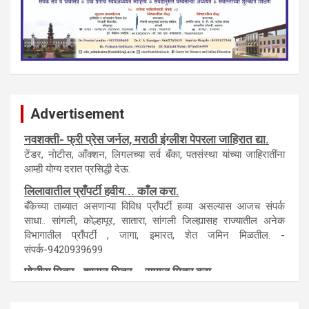
Advertisement
नवशक्ती- फ्री प्रेस जर्नल, मराठी इंग्लीश पेपरला जाहिरात द्या.
टेंडर, नाेटीस, आँक्शन, लिगलच्या सर्व बँका, पतसंस्था यांच्या जाहिरातींना
आम्ही याेग्य दरात प्रसिद्धी देऊ.
लिलावातील प्राँपर्टी हवीय... काँल करा.
बँकेच्या ताब्यात असणाऱ्या विविध प्राँपर्टी हव्या असल्यास आजच संपर्क
साधा.. सांगली, काेल्हापूर, सातारा, सांगली जिल्ह्यासह राज्यातील अनेक
विभागातील प्राँपर्टी , जागा, इमारत, शेत जमिन मिळतील. -
संपर्क-9420939699
पाेलीस मित्र.. शासन मित्र... समाज मित्र बना
पाँझिटीव्ह वाँच युथ असाेशिएनची संकल्पना-पाेलीस मित्र... शासन मित्र...
समाज मित्र चे सभासद बना.. संपर्क अनिकेत बिराडे-8262891115