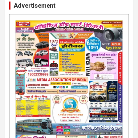
Advertisement
कायदेशीर सल्ला या मार्गदर्शन पाहिजे. संपर्क साधा-
परिस्थितीनुसार तुम्ही जर आर्थिक, शैक्षणिक, सामाजिक समस्या, गुन्हेगारी,
शारीरीक त्रास, फसवणूक सारख्या प्रकरणात अडकला असाल, काेर्टाची
पायरी चढला असाल तर चिंता नकाे.. आम्ही मदत करू. मार्गदर्शन करू,
कायदेशीर सल्ला देऊ. - आजच संपर्क साधा- भारत साेनुले-8888207374
या AD सतिश कुंभार -9860944728
मराठी.. इंग्रजी पेपरला जाहिरात द्यायची संपर्क साधा..
मराठी इंग्रजी दैनिकासाठी जिल्हा, राज्य आवृत्तीसाठी जाहिराती स्विकारल्या
जातील. नवशक्ती, फ्री प्रेस जर्नल साठी तुम्हीही तुमच्या नाेटीस द्या. बँक,
13/213/4 सेल्स , डिमांड नाेटीस इतरांच्यापेक्षा वाजवी दरात आम्ही आपली
जाहिरात पब्लिश करू. माेबा. 9420939699