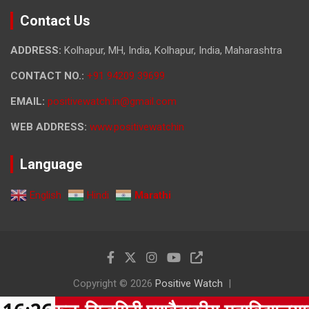
Contact Us
ADDRESS:
Kolhapur, MH, India, Kolhapur, India, Maharashtra
CONTACT NO.:
+91 94209 39699
EMAIL:
positivewatch.in@gmail.com
WEB ADDRESS:
www.positivewatchin
Language
English
Hindi
Marathi
Copyright © 2026
Positive Watch
Theme by:
Theme Horse
Proudly Powered by:
WordPress