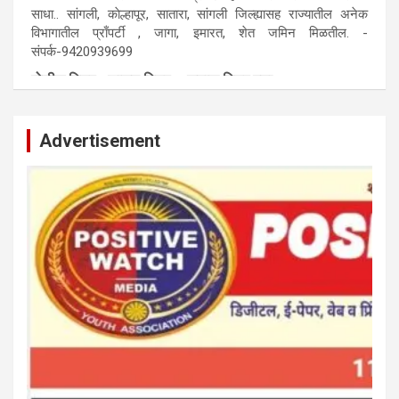
साधा.. सांगली, काेल्हापूर, सातारा, सांगली जिल्ह्यासह राज्यातील अनेक
विभागातील प्राँपर्टी , जागा, इमारत, शेत जमिन मिळतील. -
संपर्क-9420939699
पाेलीस मित्र.. शासन मित्र... समाज मित्र बना
पाँझिटीव्ह वाँच युथ असाेशिएनची संकल्पना-पाेलीस मित्र... शासन मित्र...
समाज मित्र चे सभासद बना.. संपर्क अनिकेत बिराडे-8262891115
Advertisement
कायदेशीर सल्ला या मार्गदर्शन पाहिजे. संपर्क साधा-
परिस्थितीनुसार तुम्ही जर आर्थिक, शैक्षणिक, सामाजिक समस्या, गुन्हेगारी,
शारीरीक त्रास, फसवणूक सारख्या प्रकरणात अडकला असाल, काेर्टाची
पायरी चढला असाल तर चिंता नकाे.. आम्ही मदत करू. मार्गदर्शन करू,
कायदेशीर सल्ला देऊ. - आजच संपर्क साधा- भारत साेनुले-8888207374
या AD सतिश कुंभार -9860944728
मराठी.. इंग्रजी पेपरला जाहिरात द्यायची संपर्क साधा..
मराठी इंग्रजी दैनिकासाठी जिल्हा, राज्य आवृत्तीसाठी जाहिराती स्विकारल्या
जातील. नवशक्ती, फ्री प्रेस जर्नल साठी तुम्हीही तुमच्या नाेटीस द्या. बँक,
13/213/4 सेल्स , डिमांड नाेटीस इतरांच्यापेक्षा वाजवी दरात आम्ही आपली
जाहिरात पब्लिश करू. माेबा. 9420939699