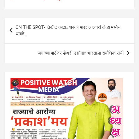
s
b
er
dI
gr
e
A
o
n
a
Post
p
o
m
ON THE SPOT- तिकीट काढा.. धक्का मारा; लालपरी जेव्हा मध्येच
navigation
थांबते…
p
k
जगाच्या पाठीवर डेअरी उद्योगात भारताला सर्वाधिक संधी