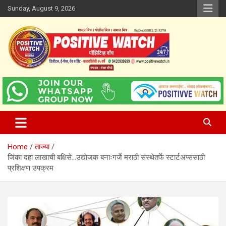
Skip
Sunday, August 9, 2026
to
content
www.positivewatch.in
Positive Watch
Home
ताज्या
जिंका दहा लाखाची बक्षिसे…उद्याेजक बनाःगर्जे मराठी संस्थेतर्फे स्टार्टअप्ससाठी
प्रशिक्षण उपक्रम