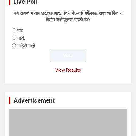
Live Poll
नवे राजकीय आमदार,खासदार, मंत्री येऊनही काेल्हापूर शहराचा विकास
हाेताेय असे तुम्हला वाटते का?
हाेय
नाही.
माहिती नाही..
View Results
Advertisement