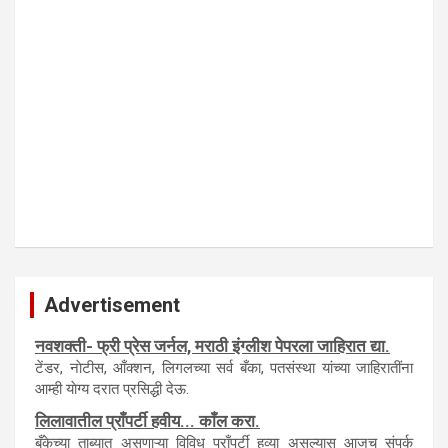
Advertisement
नवशक्ती- फ्री प्रेस जर्नल, मराठी इंग्लीश पेपरला जाहिरात द्या.
टेंडर, नाेटीस, आँक्शन, लिगलच्या सर्व बँका, पतसंस्था यांच्या जाहिरातींना
आम्ही याेग्य दरात प्रसिद्धी देऊ.
लिलावातील प्राँपर्टी हवीय... काँल करा.
बँकेच्या ताब्यात असणाऱ्या विविध प्राँपर्टी हव्या असल्यास आजच संपर्क