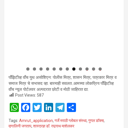
0
1
2
पाँझिटीव्ह वाँच युथ असाेशिएन: पाेलीस मित्र, शासन मित्र, पत्रकार मित्र व
समाज मित्र चे सभासद व्हा. बारमाही सवलत..आमच्या लाेकप्रिय पाँझिटीव्ह
वाँच न्यूज पाेर्टलवर अल्पदरात छाेटी व माेठी जाहिरात द्या.
Post Views:
587
W
F
T
Li
T
S
h
a
wi
n
el
h
Tags:
Amrut_application
,
गर्जे मराठी ग्लोबल संस्था
,
गुगल डॉक्स
,
at
ce
tt
ke
e
ar
मृणालिनी जगताप
,
शास्त्रज्ञ डॉ. रघुनाथ माशेलकर