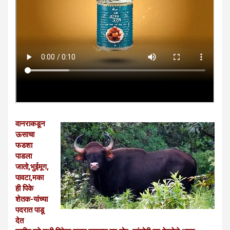
वानराकडून
ऊसाचा
फडशा
पाडला
जातो,भुईमूग,
पावटा,मका
ही पिके
शेतक-यांच्या
पदरात पाडू
देत