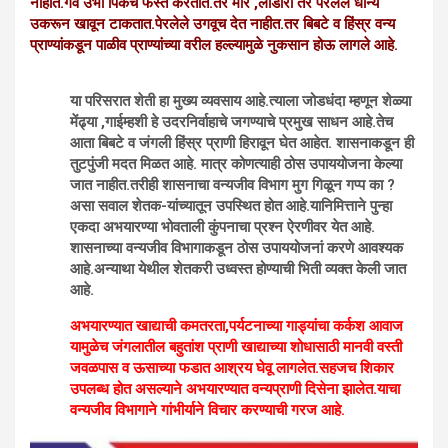
नाहीत.गवे उभी पिकेच फस्त करतात.तर मोर ,लांडोरी तर पेरलेले धान्य
उकरून खावून टाकतात.पेरलेले उगवूच देत नाहीत.तर बिबटे व हिंस्र वन्य
प्राण्यांकडून पाळीव प्राण्यांच्या वरील हल्ल्यामुळे नुकसान होऊ लागले आहे.
या परिसरात शेती हा मुख्य व्यवसाय आहे.त्याला जोडधंदा म्हणून शेळ्या
मेंढ्या ,गाईम्हशी हे उदरनिर्वाहाचे जगण्याचे प्रमुख साधन आहे.तेच
आता बिबटे व जंगली हिंस्र प्राणी हिरावून घेत आहेत. शासनाकडून ही
तुटपुंजी मदत मिळत आहे. मात्र कोणत्याही ठोस उपाययोजना केल्या
जात नाहीत.तरीही शासनाचा वन्यजीव विभाग मुग गिळून गप्प का ?
असा सवाल शेतक-यांच्यातून उपस्थित होत आहे.यानिमित्ताने पुन्हा
एकदा अभयारण्या भोवताली कुंपनाचा प्रश्न ऐरणीवर येत आहे.
शासनाच्या वन्यजीव विभागाकडून ठोस उपाययोजनां करणे आवश्यक
आहे.अन्याथा येथील शेतकरी उध्वस्त होण्याची भिती व्यक्त केली जात
आहे.
अभयारण्यात खाद्याची कमतरता,पर्यटनाच्या गाड्यांचा कर्कश आवाज
यामुळेच जंगलातील बहुतांश प्राणी खाद्याच्या शोधासाठी मानवी वस्ती
जवळपास व ऊसाच्या फडात आश्रय घेवू लागलेत.सहजच शिकार
उपलब्ध होत असल्याने अभयारण्यात वन्यप्राणी दिसेना झालेत.याचा
वन्यजीव विभागाने गांभीर्याने विचार करण्याची गरज आहे.