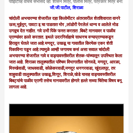
पाँझिटीव्ह वाँचचे सभासद व्हा. शासन मित्र, पाेलीस मित्र, पत्रकार मित्र बना.
जी.जी.पाटील, शिराळा
चांदोली अभयारण्या शेजारील दहा किलोमीटर अंतरावरील शेतशिवारात वानरे
ऊस,भुईमूग, पावटा इ.चा पाडतात मोर ,लांडोरी पेरलेलं धान्य व आलेले मोड
उगवूच देत नाहीत. गवे उभी पिके फस्त करतात .बिबटे मानवावर व पाळीव
प्राण्यांवर हल्ले करतात. इथले उदरनिर्वाहाचे साधनच वन्याप्राण्याकडून
हिरावून घेतले जात आहे.मणदूर, उखळू या गावातील कित्येक एकर शेती
पिकाविना पडून आहे.त्यामुळे आम्ही जगायच कसं असा सवाल चांदोली
अभयारण्या शेजारील गावे व वाड्यावस्तीवरील शेतक-यांच्यातून उपस्थित केला
जात आहे. शिराळा तालुक्यातील पश्चिम विभागातील सोनवडे, मणदूर, आरळा,
मिरुखेवाडी, जाधववाडी, कोळेकरवाडी,मणदूर धनगरवाडा, खुंदलापूर, तर
शाहुवाडी तालुक्यातील उखळू,शित्तूर, शिराळे,खेडे यासह वाड्यावस्तीवरील
बिबट्यांचे पाळीव प्राणी तसेच मानवावरील होणारे हल्ले सध्या चिंतेचा विषय बनू
लागला आहे.