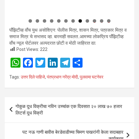
0
1
2
पाँझिटीव्ह वाँच युथ असाेशिएन: पाेलीस मित्र, शासन मित्र, पत्रकार मित्र व
समाज मित्र चे सभासद व्हा. बारमाही सवलत..आमच्या लाेकप्रिय पाँझिटीव्ह
वाँच न्यूज पाेर्टलवर अल्पदरात छाेटी व माेठी जाहिरात द्या.
Post Views:
222
W
F
T
Li
T
S
h
a
wi
n
el
h
Tags:
उत्तर दिले पाहिजे
,
पंतप्रधान नरेंद्र मोदी
,
पुलवामा घटनेवर
at
ce
tt
ke
e
ar
s
b
er
dI
gr
e
A
o
n
a
Post
गोकुळ दूध विक्रीचा नविन उच्‍चांक एक दिवसात २० लाख ७० हजार
p
o
m
navigation
लिटर्स दूध विक्री
p
k
पट नऊ गाणी बावीस बेरडेवाडीच्या चिमण पाखरांनी केला सदाबहार
कार्यक्रम