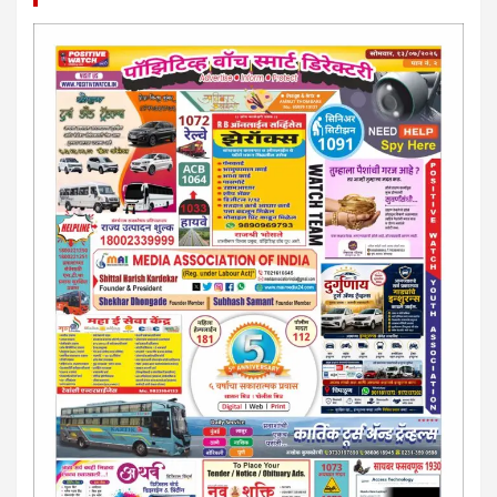
कायदेशीर सल्ला या मार्गदर्शन पाहिजे. संपर्क साधा-
परिस्थितीनुसार तुम्ही जर आर्थिक, शैक्षणिक, सामाजिक समस्या, गुन्हेगारी,
शारीरीक त्रास, फसवणूक सारख्या प्रकरणात अडकला असाल, काेर्टाची
पायरी चढला असाल तर चिंता नकाे.. आम्ही मदत करू. मार्गदर्शन करू,
कायदेशीर सल्ला देऊ. - आजच संपर्क साधा- भारत साेनुले-8888207374
या AD सतिश कुंभार -9860944728
मराठी.. इंग्रजी पेपरला जाहिरात द्यायची संपर्क साधा..
मराठी इंग्रजी दैनिकासाठी जिल्हा, राज्य आवृत्तीसाठी जाहिराती स्विकारल्या
जातील. नवशक्ती, फ्री प्रेस जर्नल साठी तुम्हीही तुमच्या नाेटीस द्या. बँक,
13/213/4 सेल्स , डिमांड नाेटीस इतरांच्यापेक्षा वाजवी दरात आम्ही आपली
जाहिरात पब्लिश करू. माेबा. 9420939699