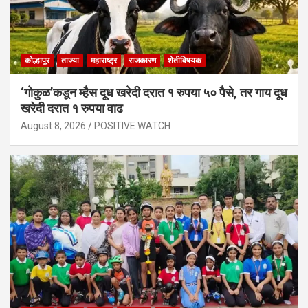
कोल्हापूर
ताज्या
महाराष्ट्र
राजकारण
शेतीविषयक
‘गोकुळ’कडून म्हैस दूध खरेदी दरात १ रुपया ५० पैसे, तर गाय दूध
खरेदी दरात १ रुपया वाढ
August 8, 2026
POSITIVE WATCH