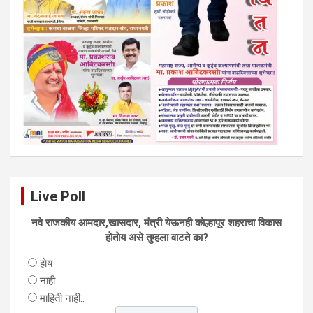
Live Poll
नवे राजकीय आमदार,खासदार, मंत्री येऊनही काेल्हापूर शहराचा विकास
हाेताेय असे तुम्हला वाटते का?
हाेय
नाही.
माहिती नाही..