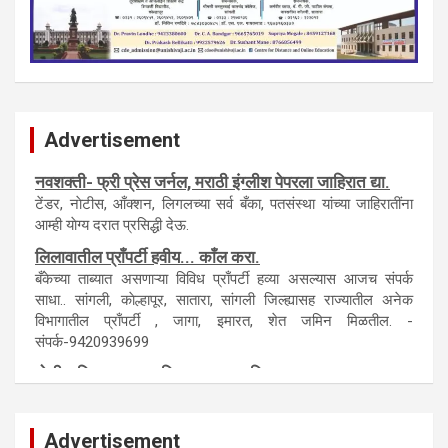
Advertisement
नवशक्ती- फ्री प्रेस जर्नल, मराठी इंग्लीश पेपरला जाहिरात द्या.
टेंडर, नाेटीस, आँक्शन, लिगलच्या सर्व बँका, पतसंस्था यांच्या जाहिरातींना
आम्ही याेग्य दरात प्रसिद्धी देऊ.
लिलावातील प्राँपर्टी हवीय... काँल करा.
बँकेच्या ताब्यात असणाऱ्या विविध प्राँपर्टी हव्या असल्यास आजच संपर्क
साधा.. सांगली, काेल्हापूर, सातारा, सांगली जिल्ह्यासह राज्यातील अनेक
विभागातील प्राँपर्टी , जागा, इमारत, शेत जमिन मिळतील. -
संपर्क-9420939699
पाेलीस मित्र.. शासन मित्र... समाज मित्र बना
पाँझिटीव्ह वाँच युथ असाेशिएनची संकल्पना-पाेलीस मित्र... शासन मित्र...
समाज मित्र चे सभासद बना.. संपर्क अनिकेत बिराडे-8262891115
Advertisement