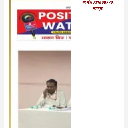
मो.नं.9921690779,
नागपूर.