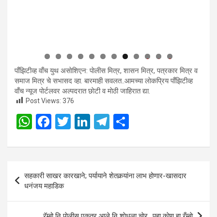
0
1
2
पाँझिटीव्ह वाँच युथ असाेशिएन: पाेलीस मित्र, शासन मित्र, पत्रकार मित्र व
समाज मित्र चे सभासद व्हा. बारमाही सवलत..आमच्या लाेकप्रिय पाँझिटीव्ह
वाँच न्यूज पाेर्टलवर अल्पदरात छाेटी व माेठी जाहिरात द्या.
Post Views:
376
W
F
T
Li
T
S
h
a
wi
n
el
h
at
ce
tt
ke
e
ar
s
b
er
dI
gr
e
Post
सहकारी साखर कारखाने; पर्यायाने शेतकर्‍यांना लाभ होणार-खासदार
A
o
n
a
navigation
धनंजय महाडिक
p
o
m
p
k
रॅम्बो नि पाेलीस एकत्र आले नि शाेधला चाेर.. पहा काेण हा रँम्बाे