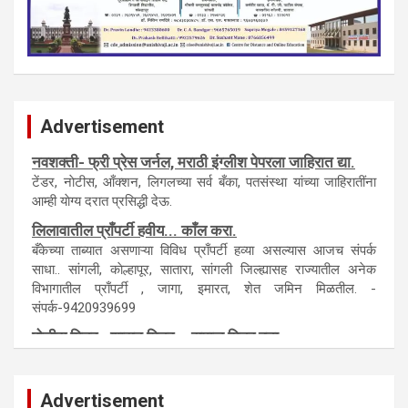
Advertisement
नवशक्ती- फ्री प्रेस जर्नल, मराठी इंग्लीश पेपरला जाहिरात द्या.
टेंडर, नाेटीस, आँक्शन, लिगलच्या सर्व बँका, पतसंस्था यांच्या जाहिरातींना
आम्ही याेग्य दरात प्रसिद्धी देऊ.
लिलावातील प्राँपर्टी हवीय... काँल करा.
बँकेच्या ताब्यात असणाऱ्या विविध प्राँपर्टी हव्या असल्यास आजच संपर्क
साधा.. सांगली, काेल्हापूर, सातारा, सांगली जिल्ह्यासह राज्यातील अनेक
विभागातील प्राँपर्टी , जागा, इमारत, शेत जमिन मिळतील. -
संपर्क-9420939699
पाेलीस मित्र.. शासन मित्र... समाज मित्र बना
पाँझिटीव्ह वाँच युथ असाेशिएनची संकल्पना-पाेलीस मित्र... शासन मित्र...
समाज मित्र चे सभासद बना.. संपर्क अनिकेत बिराडे-8262891115
Advertisement