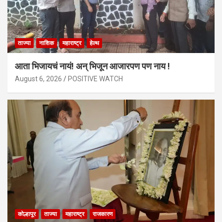
ताज्या
नाशिक
महाराष्ट्र
हेल्थ
आता भिजायचं नायं! अन् भिजून आजारपण पण नाय !
August 6, 2026
POSITIVE WATCH
कोल्हापूर
ताज्या
महाराष्ट्र
राजकारण