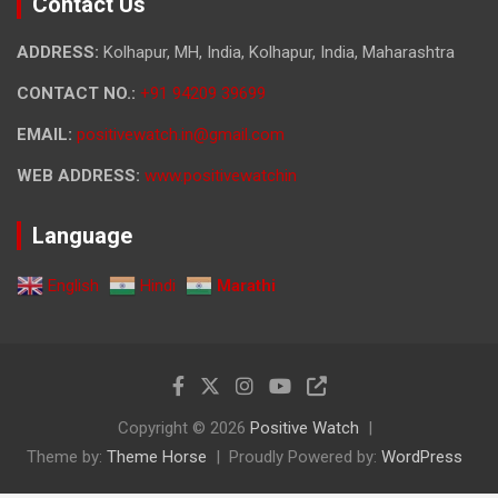
Contact Us
ADDRESS:
Kolhapur, MH, India, Kolhapur, India, Maharashtra
CONTACT NO.:
+91 94209 39699
EMAIL:
positivewatch.in@gmail.com
WEB ADDRESS:
www.positivewatchin
Language
English
Hindi
Marathi
Copyright © 2026
Positive Watch
Theme by:
Theme Horse
Proudly Powered by:
WordPress