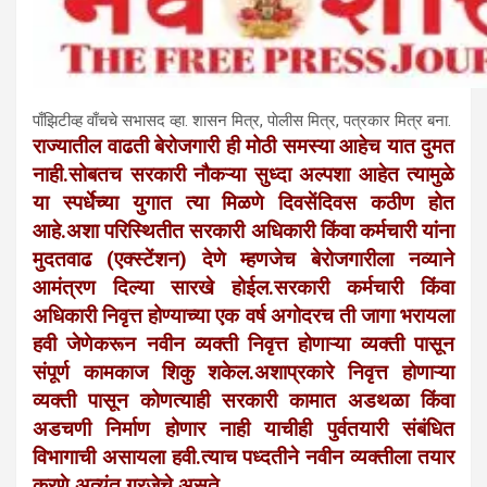
पाँझिटीव्ह वाँचचे सभासद व्हा. शासन मित्र, पाेलीस मित्र, पत्रकार मित्र बना.
राज्यातील वाढती बेरोजगारी ही मोठी समस्या आहेच यात दुमत
नाही.सोबतच सरकारी नौकऱ्या सुध्दा अल्पशा आहेत त्यामुळे
या स्पर्धेच्या युगात त्या मिळणे दिवसेंदिवस कठीण होत
आहे.अशा परिस्थितीत सरकारी अधिकारी किंवा कर्मचारी यांना
मुदतवाढ (एक्स्टेंशन) देणे म्हणजेच बेरोजगारीला नव्याने
आमंत्रण दिल्या सारखे होईल.सरकारी कर्मचारी किंवा
अधिकारी निवृत्त होण्याच्या एक वर्ष अगोदरच ती जागा भरायला
हवी जेणेकरून नवीन व्यक्ती निवृत्त होणाऱ्या व्यक्ती पासून
संपूर्ण कामकाज शिकु शकेल.अशाप्रकारे निवृत्त होणाऱ्या
व्यक्ती पासून कोणत्याही सरकारी कामात अडथळा किंवा
अडचणी निर्माण होणार नाही याचीही पुर्वतयारी संबंधित
विभागाची असायला हवी.त्याच पध्दतीने नवीन व्यक्तीला तयार
करणे अत्यंत गरजेचे असते.