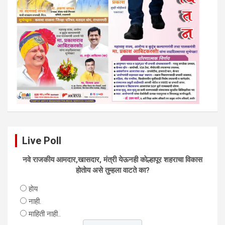
Live Poll
नवे राजकीय आमदार,खासदार, मंत्री येऊनही काेल्हापूर शहराचा विकास
हाेताेय असे तुम्हला वाटते का?
हाेय
नाही.
माहिती नाही..