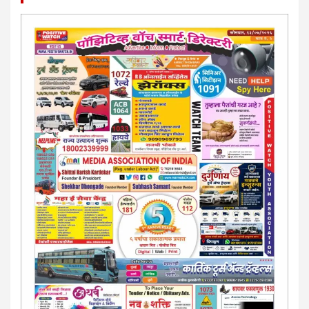
कायदेशीर सल्ला या मार्गदर्शन पाहिजे. संपर्क साधा-
परिस्थितीनुसार तुम्ही जर आर्थिक, शैक्षणिक, सामाजिक समस्या, गुन्हेगारी,
शारीरीक त्रास, फसवणूक सारख्या प्रकरणात अडकला असाल, काेर्टाची
पायरी चढला असाल तर चिंता नकाे.. आम्ही मदत करू. मार्गदर्शन करू,
कायदेशीर सल्ला देऊ. - आजच संपर्क साधा- भारत साेनुले-8888207374
या AD सतिश कुंभार -9860944728
मराठी.. इंग्रजी पेपरला जाहिरात द्यायची संपर्क साधा..
मराठी इंग्रजी दैनिकासाठी जिल्हा, राज्य आवृत्तीसाठी जाहिराती स्विकारल्या
जातील. नवशक्ती, फ्री प्रेस जर्नल साठी तुम्हीही तुमच्या नाेटीस द्या. बँक,
13/213/4 सेल्स , डिमांड नाेटीस इतरांच्यापेक्षा वाजवी दरात आम्ही आपली
जाहिरात पब्लिश करू. माेबा. 9420939699