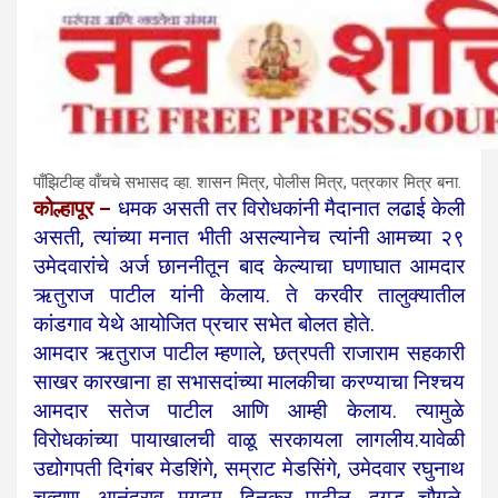
पाँझिटीव्ह वाँचचे सभासद व्हा. शासन मित्र, पाेलीस मित्र, पत्रकार मित्र बना.
कोल्हापूर –
धमक असती तर विरोधकांनी मैदानात लढाई केली
असती, त्यांच्या मनात भीती असल्यानेच त्यांनी आमच्या २९
उमेदवारांचे अर्ज छाननीतून बाद केल्याचा घणाघात आमदार
ऋतुराज पाटील यांनी केलाय. ते करवीर तालुक्यातील
कांडगाव येथे आयोजित प्रचार सभेत बोलत होते.
आमदार ऋतुराज पाटील म्हणाले, छत्रपती राजाराम सहकारी
साखर कारखाना हा सभासदांच्या मालकीचा करण्याचा निश्चय
आमदार सतेज पाटील आणि आम्ही केलाय. त्यामुळे
विरोधकांच्या पायाखालची वाळू सरकायला लागलीय.
यावेळी
उद्योगपती दिगंबर मेडशिंगे, सम्राट मेडसिंगे, उमेदवार रघुनाथ
चव्हाण, आनंदराव मगदूम ,दिनकर पाटील, दगडू चौगले,