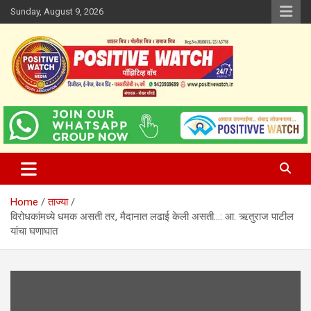
Skip
Sunday, August 9, 2026
to
content
www.positivewatch.in
Positive Watch
Home
ताज्या
विरोधकांमध्ये धमक असती तर, मैदानात लढाई केली असती…: आ. ऋतुराज पाटील
यांचा घणाघात