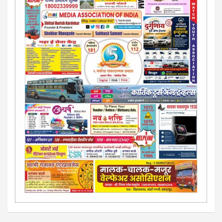
13/213/4 सेल्स , डिमांड नाेटीस इतरांच्यापेक्षा वाजवी दरात आम्ही आपली
जाहिरात पब्लिश करू. माेबा. 9420939699