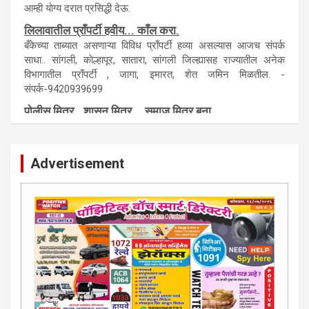
टेंडर, नाेटीस, आँक्शन, लिगलच्या सर्व बँका, पतसंस्था यांच्या जाहिरातींना
आम्ही याेग्य दरात प्रसिद्धी देऊ.
लिलावातील प्राँपर्टी हवीय... काँल करा.
बँकेच्या ताब्यात असणाऱ्या विविध प्राँपर्टी हव्या असल्यास आजच संपर्क
साधा.. सांगली, काेल्हापूर, सातारा, सांगली जिल्ह्यासह राज्यातील अनेक
विभागातील प्राँपर्टी , जागा, इमारत, शेत जमिन मिळतील. -
संपर्क-9420939699
पाेलीस मित्र.. शासन मित्र... समाज मित्र बना
पाँझिटीव्ह वाँच युथ असाेशिएनची संकल्पना-पाेलीस मित्र... शासन मित्र...
समाज मित्र चे सभासद बना.. संपर्क अनिकेत बिराडे-8262891115
Advertisement
कायदेशीर सल्ला या मार्गदर्शन पाहिजे. संपर्क साधा-
परिस्थितीनुसार तुम्ही जर आर्थिक, शैक्षणिक, सामाजिक समस्या, गुन्हेगारी,
शारीरीक त्रास, फसवणूक सारख्या प्रकरणात अडकला असाल, काेर्टाची
पायरी चढला असाल तर चिंता नकाे.. आम्ही मदत करू. मार्गदर्शन करू,
कायदेशीर सल्ला देऊ. - आजच संपर्क साधा- भारत साेनुले-8888207374
या AD सतिश कुंभार -9860944728
मराठी.. इंग्रजी पेपरला जाहिरात द्यायची संपर्क साधा..
मराठी इंग्रजी दैनिकासाठी जिल्हा, राज्य आवृत्तीसाठी जाहिराती स्विकारल्या
जातील. नवशक्ती, फ्री प्रेस जर्नल साठी तुम्हीही तुमच्या नाेटीस द्या. बँक,