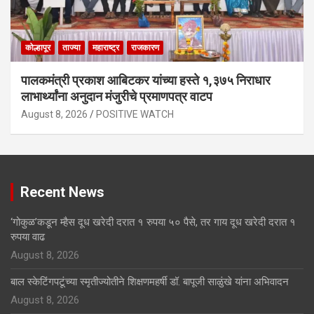
कोल्हापूर
ताज्या
महाराष्ट्र
राजकारण
पालकमंत्री प्रकाश आबिटकर यांच्या हस्ते १,३७५ निराधार
लाभार्थ्यांना अनुदान मंजुरीचे प्रमाणपत्र वाटप
August 8, 2026
POSITIVE WATCH
Recent News
‘गोकुळ’कडून म्हैस दूध खरेदी दरात १ रुपया ५० पैसे, तर गाय दूध खरेदी दरात १
रुपया वाढ
August 8, 2026
बाल स्केटिंगपटूंच्या स्मृतीज्योतीने शिक्षणमहर्षी डॉ. बापूजी साळुंखे यांना अभिवादन
August 8, 2026