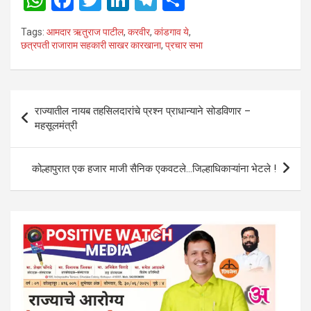
h
a
wi
n
el
h
Tags:
आमदार ऋतुराज पाटील
,
करवीर
,
कांडगाव ये
,
at
ce
tt
ke
e
ar
छत्रपती राजाराम सहकारी साखर कारखाना
,
प्रचार सभा
s
b
er
dI
gr
e
A
o
n
a
Post
p
o
m
राज्यातील नायब तहसिलदारांचे प्रश्न प्राधान्याने सोडविणार –
navigation
महसूलमंत्री
p
k
कोल्हापुरात एक हजार माजी सैनिक एकवटले…जिल्हाधिकाऱ्यांना भेटले !