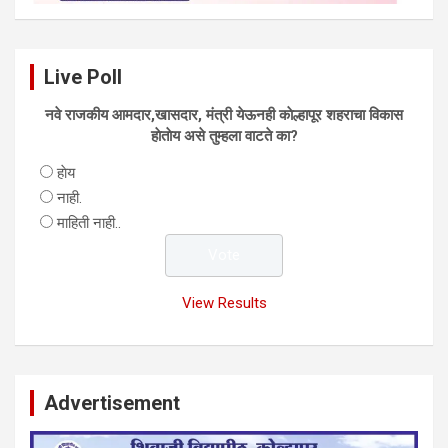
Live Poll
नवे राजकीय आमदार,खासदार, मंत्री येऊनही काेल्हापूर शहराचा विकास
हाेताेय असे तुम्हला वाटते का?
हाेय
नाही.
माहिती नाही..
View Results
Advertisement