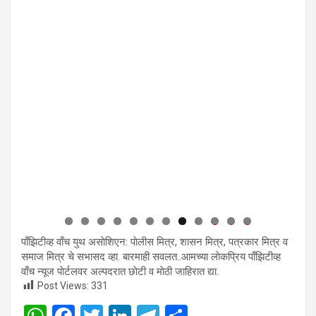
0
1
2
पाँझिटीव्ह वाँच युथ असाेशिएन: पाेलीस मित्र, शासन मित्र, पत्रकार मित्र व
समाज मित्र चे सभासद व्हा. बारमाही सवलत..आमच्या लाेकप्रिय पाँझिटीव्ह
वाँच न्यूज पाेर्टलवर अल्पदरात छाेटी व माेठी जाहिरात द्या.
Post Views:
331
W
F
T
Li
T
S