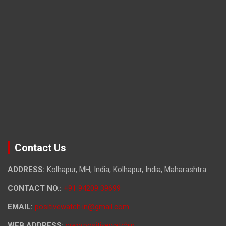
Contact Us
ADDRESS:
Kolhapur, MH, India, Kolhapur, India, Maharashtra
CONTACT NO.:
+91 94209 39699
EMAIL:
positivewatch.in@gmail.com
WEB ADDRESS:
www.positivewatchin