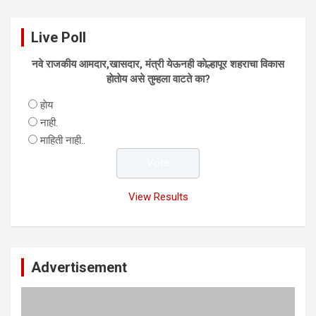
Live Poll
नवे राजकीय आमदार,खासदार, मंत्री येऊनही काेल्हापूर शहराचा विकास
हाेताेय असे तुम्हला वाटते का?
हाेय
नाही.
माहिती नाही..
View Results
Advertisement