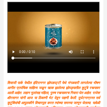
शिवाजी पार्क येथील इंदिरानगर झोपडपट्टी येथे मंगळवारी लागलेल्या भीषण
आगीत प्रापंचिक साहित्य जळून खाक झालेल्या झोपड्यातील कुटुंबे रस्त्यावर
आली आहेत. लहान मुलांसह महिला, पुरुष रस्त्यावरच निवारा घेत आहेत. राजेश
क्षीरसागर यांनी आज या ठिकाणी भेट देवून पाहणी केली. दुर्घटनाग्रस्त सर्व
कुटुंबियांची आपुलकीने विचारपूस करत त्यांच्या समस्या जाणून घेतल्या. यावेळी