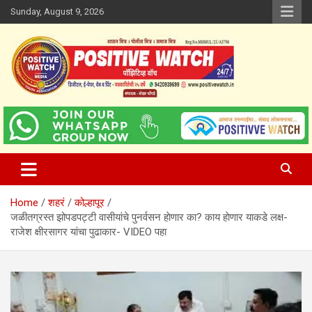
Skip
Sunday, August 9, 2026
to
content
www.positivewatch.in
Positive Watch
Home
शहरं
कोल्हापूर
जळीतग्रस्त झोपडपट्टी वासीयांचे पुनर्वसन हाेणार का? काय हाेणार याकडे लक्ष-
राजेश क्षीरसागर यांचा पुढाकार- VIDEO पहा