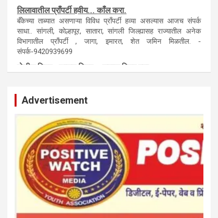
लिलावातील प्राँपर्टी हवीय... काँल करा.
बँकेच्या ताब्यात असणाऱ्या विविध प्राँपर्टी हव्या असल्यास आजच संपर्क
साधा.. सांगली, काेल्हापूर, सातारा, सांगली जिल्ह्यासह राज्यातील अनेक
विभागातील प्राँपर्टी , जागा, इमारत, शेत जमिन मिळतील. -
संपर्क-9420939699
पाेलीस मित्र.. शासन मित्र... समाज मित्र बना
पाँझिटीव्ह वाँच युथ असाेशिएनची संकल्पना-पाेलीस मित्र... शासन मित्र...
समाज मित्र चे सभासद बना.. संपर्क अनिकेत बिराडे-8262891115
Advertisement
कायदेशीर सल्ला या मार्गदर्शन पाहिजे. संपर्क साधा-
परिस्थितीनुसार तुम्ही जर आर्थिक, शैक्षणिक, सामाजिक समस्या, गुन्हेगारी,
शारीरीक त्रास, फसवणूक सारख्या प्रकरणात अडकला असाल, काेर्टाची
पायरी चढला असाल तर चिंता नकाे.. आम्ही मदत करू. मार्गदर्शन करू,
कायदेशीर सल्ला देऊ. - आजच संपर्क साधा- भारत साेनुले-8888207374
या AD सतिश कुंभार -9860944728
मराठी.. इंग्रजी पेपरला जाहिरात द्यायची संपर्क साधा..
मराठी इंग्रजी दैनिकासाठी जिल्हा, राज्य आवृत्तीसाठी जाहिराती स्विकारल्या
जातील. नवशक्ती, फ्री प्रेस जर्नल साठी तुम्हीही तुमच्या नाेटीस द्या. बँक,
13/213/4 सेल्स , डिमांड नाेटीस इतरांच्यापेक्षा वाजवी दरात आम्ही आपली
जाहिरात पब्लिश करू. माेबा. 9420939699