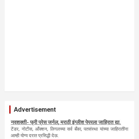
Advertisement
नवशक्ती- फ्री प्रेस जर्नल, मराठी इंग्लीश पेपरला जाहिरात द्या.
टेंडर, नाेटीस, आँक्शन, लिगलच्या सर्व बँका, पतसंस्था यांच्या जाहिरातींना
आम्ही याेग्य दरात प्रसिद्धी देऊ.