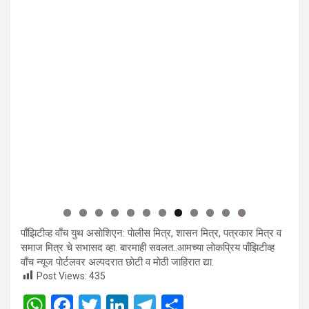
0
1
2
पाँझिटीव्ह वाँच युथ असाेशिएन: पाेलीस मित्र, शासन मित्र, पत्रकार मित्र व
समाज मित्र चे सभासद व्हा. बारमाही सवलत..आमच्या लाेकप्रिय पाँझिटीव्ह
वाँच न्यूज पाेर्टलवर अल्पदरात छाेटी व माेठी जाहिरात द्या.
Post Views:
435
W
F
T
Li
T
S