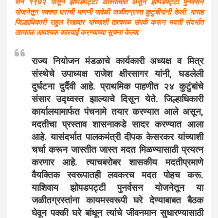
सन १९७२ पासून झोपडपट्टी अस्तित्वात असून झोपडपट्टी पुनर्वसन
योजनेतून पक्क्या घरांची मागणी यावेळी जळीतग्रस्त कुटुंबीयांनी केली. यासह
जिल्हाधिकारी राहुल रेखावार यांच्याशी तात्काळ संपर्क करून मदती संदर्भात
तात्काळ आवश्यक कारवाई करण्याच्या सूचना केल्या.
राज्य नियोजन मंडळाचे कार्यकारी अध्यक्ष व मित्र
संस्थेचे उपाध्यक्ष राजेश क्षीरसागर यांनी, घडलेली
दुर्घटना दुर्दैवी आहे. प्राथमिक पाहणीत २४ कुटुंबांचे
संसार उद्ध्वस्त झाल्याचे दिसून येते. जिल्हाधिकारी
कार्यालयामार्फत पंचनामे तयार करण्यात आले असून,
मदतीचा प्रस्ताव शासनाकडे सादर करण्यात आला
आहे. यासंदर्भात पालकमंत्री दीपक केसरकर यांच्याशी
चर्चा करून जास्तीत जास्त मदत मिळण्यासाठी प्रयत्न
करणार आहे. त्याचबरोबर शासकीय मदतीप्रमाणे
वैयक्तिक स्वरूपातही लवकरच मदत पोहच करू.
याशिवाय झोपडपट्टी पुनर्वसन योजनेतून या
जळीतग्रस्तांना कायमस्वरूपी घरे देण्याबाबत बैठक
घेवून पक्की घरे बांधून त्यांचे जीवनमान सुधारण्यासाठी