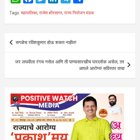
h
a
wi
n
el
h
Tags:
महापालिका
,
राजेश क्षीरसागर
,
राज्य नियोजन मंडळ
at
ce
tt
ke
e
ar
s
b
er
dI
gr
e
A
o
n
a
Post
सगळेच रविशकुमार होऊ शकत नाहीत!
p
o
m
navigation
p
k
जर लघवीला रंगच नसेल आणि ती पाण्यासारखीच पारदर्शक असेल, तर
आपले आरोग्य! सविस्तर वाचा